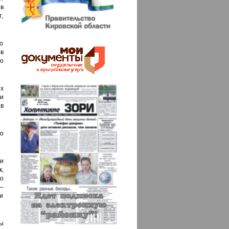
в
т,
о
в
о
х
ти
в
о
и
к,
о
 –
 и
ы