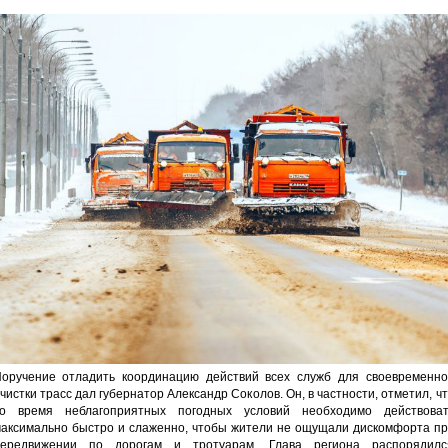
оручение отладить координацию действий всех служб для своевременно
чистки трасс дал губернатор Александр Соколов. Он, в частности, отметил, ч
о время неблагоприятных погодных условий необходимо действоват
аксимально быстро и слаженно, чтобы жители не ощущали дискомфорта пр
ередвижении по дорогам и тротуарам. Глава региона распорядилс