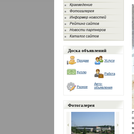
Краеведение
Фотогалерея
Информер новостей
Рейтинг сайтов
Новости партнеров
Каталог сайтов
Доска объявлений
Продам
Услуги
Куплю
Работа
Авто-
Разное
объявления
Фотогалерея
П
о
в
м
п