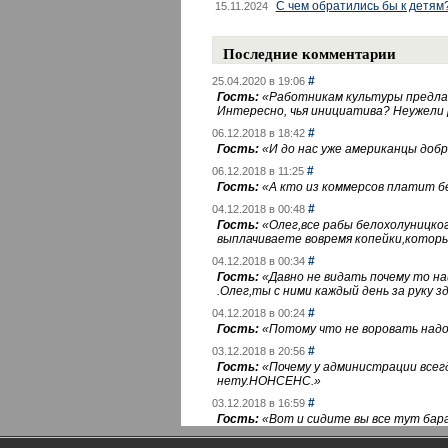
С чем обратились бы к детям
15.11.2024
Последние комментарии
#
25.04.2020 в 19:06
Гость:
«
Работникам культуры предлаг
Интересно, чья инициатива? Неужели
#
06.12.2018 в 18:42
Гость:
«
И до нас уже американцы добра
#
06.12.2018 в 11:25
Гость:
«
А кто из коммерсов платит 
#
04.12.2018 в 00:48
Гость:
«
Олег,все рабы белохолуницко
выплачиваете вовремя копейки,котор
#
04.12.2018 в 00:34
Гость:
«
Давно не видать почему то 
.Олег,ты с ними каждый день за руку зд
#
04.12.2018 в 00:24
Гость:
«
Потому что не воровать надо 
#
03.12.2018 в 20:56
Гость:
«
Почему у администрации всегд
нету.НОНСЕНС.
»
#
03.12.2018 в 16:59
Гость:
«
Вот и сидите вы все тут бара