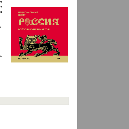
м
бу
 в
u.
ь