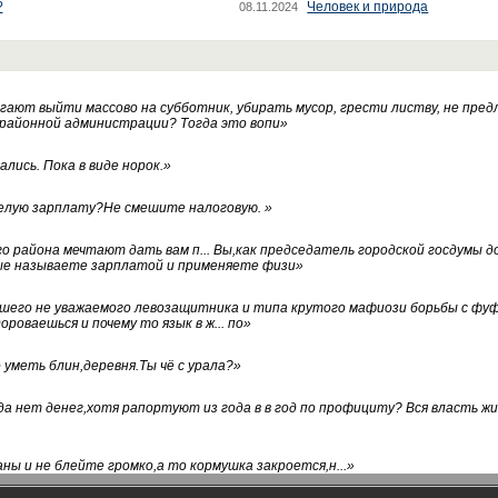
?
Человек и природа
08.11.2024
ают выйти массово на субботник, убирать мусор, грести листву, не пред
 районной администрации? Тогда это вопи
»
лись. Пока в виде норок.
»
белую зарплату?Не смешите налоговую.
»
го района мечтают дать вам п... Вы,как председатель городской госдумы 
ые называете зарплатой и применяете физи
»
нашего не уважаемого левозащитника и типа крутого мафиози борьбы с 
ороваешься и почему то язык в ж... по
»
уметь блин,деревня.Ты чё с урала?
»
а нет денег,хотя рапортуют из года в в год по профициту? Вся власть жи
ны и не блейте громко,а то кормушка закроется,н...
»