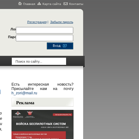
Главная
Карта сайта
Контакты
Регистрация
|
Забыли пароль
Логин
Пароль
Есть интересная новость?
Присылайте нам на почту
h_zori@mail.ru
Реклама
о
е
и
,