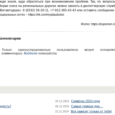
юди знали, куда обратиться при возникновении проблем. Так, по вопроса
борки снега на региональных дорогах можно звонить в диспетчерскую служ
Вятавтодора»: 8 (8332) 56-20-11, +7-912-365-43-43 или оставить сообщение
оциальных сетях – https://vk.com/vyatautodor.
Фото: https://experien.r
Комментарии
Только зарегистрированные пользователи могут оставлят
комментарии.
Войдите
пожалуйста.
Символы 2024 года
20.12.2024
радость?
Самые темные дни…
06.12.2024
Все зависит только от тебя!
22.11.2024