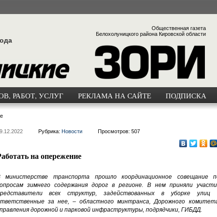
Общественная газета
Белохолуницкого района Кировской области
года
В, РАБОТ, УСЛУГ
РЕКЛАМА НА САЙТЕ
ПОДПИСКА
е
9.12.2022
Рубрика:
Новости
Просмотров: 507
Работать на опережение
В министерстве транспорта прошло координационное совещание п
опросам зимнего содержания дорог в регионе. В нем приняли участи
представители всех структур, задействованных в уборке улиц 
тветственные за нее, – областного минтранса, Дорожного комитета
правления дорожной и парковой инфраструктуры, подрядчики, ГИБДД.