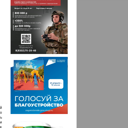
й
то
ь
и
я