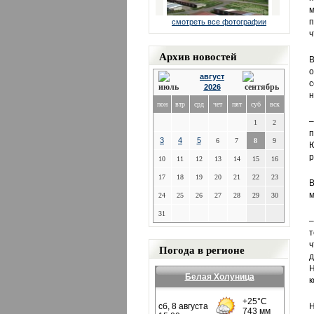
м
п
смотреть все фотографии
ч
Архив новостей
В
о
август
с
2026
н
пон
втр
срд
чет
пят
суб
вск
–
1
2
п
3
4
5
6
7
8
9
Ю
р
10
11
12
13
14
15
16
17
18
19
20
21
22
23
В
м
24
25
26
27
28
29
30
31
–
т
ч
Погода в регионе
д
Н
Белая Холуница
к
Н