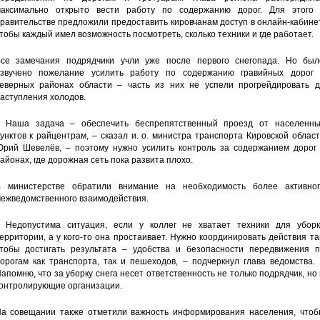
аксимально открыто вести работу по содержанию дорог. Для этого 
равительстве предложили предоставить кировчанам доступ в онлайн-кабине
тобы каждый имел возможность посмотреть, сколько техники и где работает.
се замечания подрядчики учли уже после первого снегопада. Но был
звучено пожелание усилить работу по содержанию гравийных дорог 
еверных районах области – часть из них не успели прогрейдировать д
аступления холодов.
 Наша задача – обеспечить беспрепятственный проезд от населенны
унктов к райцентрам, – сказал и. о. министра транспорта Кировской облас
рий Шевелёв, – поэтому нужно усилить контроль за содержанием дорог 
айонах, где дорожная сеть пока развита плохо.
 министерстве обратили внимание на необходимость более активног
ежведомственного взаимодействия.
 Недопустима ситуация, если у коллег не хватает техники для уборк
ерритории, а у кого-то она простаивает. Нужно координировать действия та
тобы достигать результата – удобства и безопасности передвижения п
орогам как транспорта, так и пешеходов, – подчеркнул глава ведомства.
апомню, что за уборку снега несет ответственность не только подрядчик, но
онтролирующие организации.
а совещании также отметили важность информирования населения, чтоб