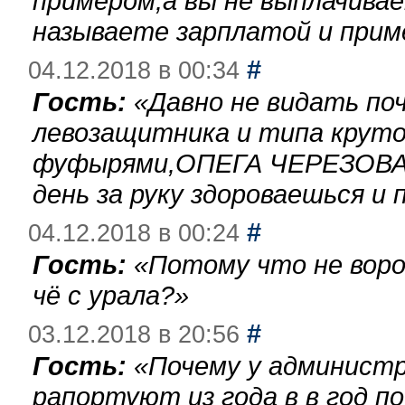
примером,а вы не выплачива
называете зарплатой и при
#
04.12.2018 в 00:34
Гость:
«
Давно не видать по
левозащитника и типа круто
фуфырями,ОПЕГА ЧЕРЕЗОВА-
день за руку здороваешься и п
#
04.12.2018 в 00:24
Гость:
«
Потому что не воро
чё с урала?
»
#
03.12.2018 в 20:56
Гость:
«
Почему у администр
рапортуют из года в в год п