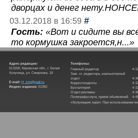
дворцах и денег нету.НОНСЕ
#
03.12.2018 в 16:59
Гость:
«
Вот и сидите вы вс
то кормушка закроется,н...
»
Адрес редакции:
Телефоны:
613200, Кировская обл., г. Белая
Главный редактор
4-3
Холуница, ул. Смирнова, 18
Зам. гл. редактора, компьютерный
отдел
4-3
E-mail:
H_zori@mail.ru
Корреспонденты
4-3
Индекс издания:
51982
Бухгалтерия
4-3
Отдел рекламы
4-3
Полиграфуслуги, прием объявлений
4-4
«Холуницкие зори». При использовании и