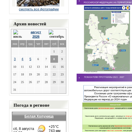
смотреть все фотографии
Архив новостей
август
2026
пон
втр
срд
чет
пят
суб
вск
1
2
3
4
5
6
7
8
9
10
11
12
13
14
15
16
17
18
19
20
21
22
23
24
25
26
27
28
29
30
31
Погода в регионе
Белая Холуница