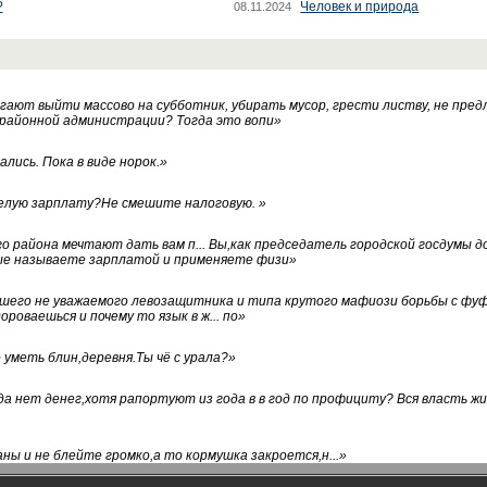
?
Человек и природа
08.11.2024
ают выйти массово на субботник, убирать мусор, грести листву, не пред
 районной администрации? Тогда это вопи
»
лись. Пока в виде норок.
»
белую зарплату?Не смешите налоговую.
»
го района мечтают дать вам п... Вы,как председатель городской госдумы 
ые называете зарплатой и применяете физи
»
нашего не уважаемого левозащитника и типа крутого мафиози борьбы с 
ороваешься и почему то язык в ж... по
»
уметь блин,деревня.Ты чё с урала?
»
а нет денег,хотя рапортуют из года в в год по профициту? Вся власть жи
ны и не блейте громко,а то кормушка закроется,н...
»