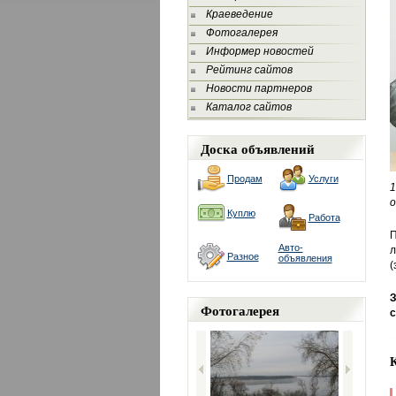
Краеведение
Фотогалерея
Информер новостей
Рейтинг сайтов
Новости партнеров
Каталог сайтов
Доска объявлений
Продам
Услуги
1
о
Куплю
Работа
П
Авто-
л
Разное
объявления
(
З
Фотогалерея
с