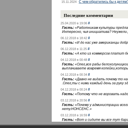
С чем обратились бы к детям
15.11.2024
Последние комментарии
#
25.04.2020 в 19:06
Гость:
«
Работникам культуры предлаг
Интересно, чья инициатива? Неужели
#
06.12.2018 в 18:42
Гость:
«
И до нас уже американцы добра
#
06.12.2018 в 11:25
Гость:
«
А кто из коммерсов платит 
#
04.12.2018 в 00:48
Гость:
«
Олег,все рабы белохолуницко
выплачиваете вовремя копейки,котор
#
04.12.2018 в 00:34
Гость:
«
Давно не видать почему то 
.Олег,ты с ними каждый день за руку зд
#
04.12.2018 в 00:24
Гость:
«
Потому что не воровать надо 
#
03.12.2018 в 20:56
Гость:
«
Почему у администрации всегд
нету.НОНСЕНС.
»
#
03.12.2018 в 16:59
Гость:
«
Вот и сидите вы все тут бара