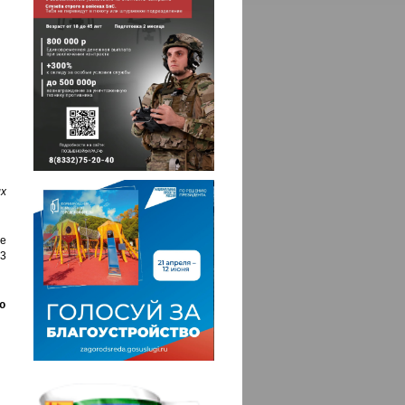
х
е
43
ю