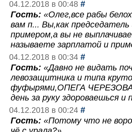
#
04.12.2018 в 00:48
Гость:
«
Олег,все рабы бело
вам п... Вы,как председател
примером,а вы не выплачива
называете зарплатой и при
#
04.12.2018 в 00:34
Гость:
«
Давно не видать по
левозащитника и типа круто
фуфырями,ОПЕГА ЧЕРЕЗОВА-
день за руку здороваешься и п
#
04.12.2018 в 00:24
Гость:
«
Потому что не воро
чё с урала?
»