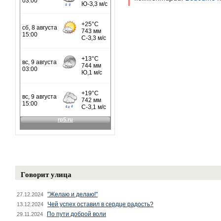
Говорит улица
"Желаю и делаю!"
27.12.2024
Чей успех оставил в сердце радость?
13.12.2024
По пути доброй воли
29.11.2024