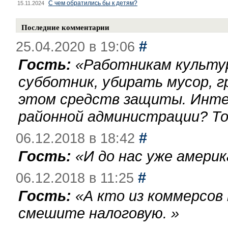
С чем обратились бы к детям?
15.11.2024
Последние комментарии
#
25.04.2020 в 19:06
Гость:
«
Работникам культу
субботник, убирать мусор, г
этом средств защиты. Инте
районной администрации? То
#
06.12.2018 в 18:42
Гость:
«
И до нас уже америк
#
06.12.2018 в 11:25
Гость:
«
А кто из коммерсов
смешите налоговую.
»