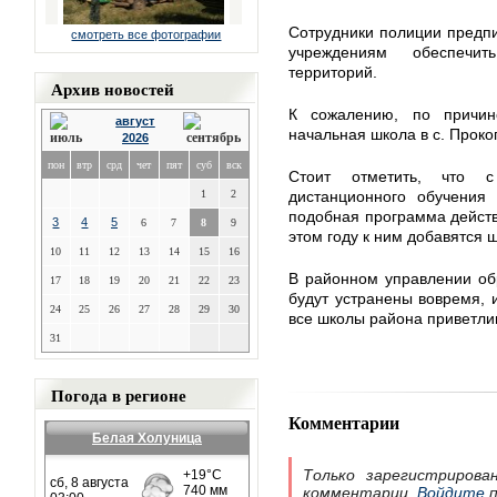
Сотрудники полиции предп
смотреть все фотографии
учреждениям обеспечит
территорий.
Архив новостей
К сожалению, по причине
август
начальная школа в с. Проко
2026
пон
втр
срд
чет
пят
суб
вск
Стоит отметить, что 
1
2
дистанционного обучения
подобная программа действо
3
4
5
6
7
8
9
этом году к ним добавятся 
10
11
12
13
14
15
16
В районном управлении об
17
18
19
20
21
22
23
будут устранены вовремя, и
24
25
26
27
28
29
30
все школы района приветли
31
Погода в регионе
Комментарии
Белая Холуница
Только зарегистрирова
комментарии.
Войдите
п