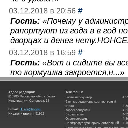
#
03.12.2018 в 20:56
Гость:
«
Почему у администр
рапортуют из года в в год п
дворцах и денег нету.НОНСЕ
#
03.12.2018 в 16:59
Гость:
«
Вот и сидите вы вс
то кормушка закроется,н...
»
Адрес редакции:
Телефоны:
613200, Кировская обл., г. Белая
Главный редактор
4-3
Холуница, ул. Смирнова, 18
Зам. гл. редактора, компьютерный
отдел
4-3
E-mail:
H_zori@mail.ru
Корреспонденты
4-3
Индекс издания:
51982
Бухгалтерия
4-3
Отдел рекламы
4-3
Полиграфуслуги, прием объявлений
4-4