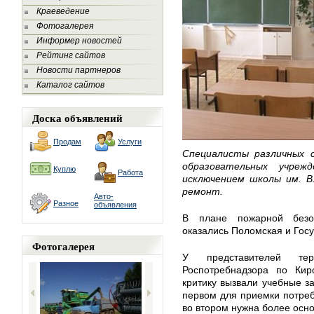
Краеведение
Фотогалерея
Информер новостей
Рейтинг сайтов
Новости партнеров
Каталог сайтов
Доска объявлений
Продам
Услуги
Специалисты различных 
образовательных учреж
Куплю
Работа
исключением школы им. В
ремонт.
Авто-
Разное
объявления
В плане пожарной безо
оказались Поломская и Гос
Фотогалерея
У представителей тер
Роспотребнадзора по Кир
критику вызвали учебные з
первом для приемки потреб
во втором нужна более осно