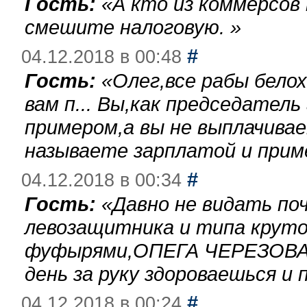
Гость:
«
А кто из коммерсов
смешите налоговую.
»
#
04.12.2018 в 00:48
Гость:
«
Олег,все рабы бело
вам п... Вы,как председател
примером,а вы не выплачива
называете зарплатой и при
#
04.12.2018 в 00:34
Гость:
«
Давно не видать по
левозащитника и типа круто
фуфырями,ОПЕГА ЧЕРЕЗОВА-
день за руку здороваешься и п
#
04.12.2018 в 00:24