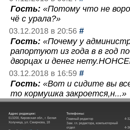
Гость:
«
Потому что не воро
чё с урала?
»
#
03.12.2018 в 20:56
Гость:
«
Почему у администр
рапортуют из года в в год п
дворцах и денег нету.НОНСЕ
#
03.12.2018 в 16:59
Гость:
«
Вот и сидите вы вс
то кормушка закроется,н...
»
Адрес редакции:
Телефоны:
613200, Кировская обл., г. Белая
Главный редактор
4-3
Холуница, ул. Смирнова, 18
Зам. гл. редактора, компьютерный
отдел
4-3