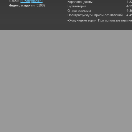
E-mail:
H_zori@mail.ru
Корреспонденты
4-3
Индекс издания:
51982
Бухгалтерия
4-3
Отдел рекламы
4-3
Полиграфуслуги, прием объявлений
4-4
«Холуницкие зори». При использовании и