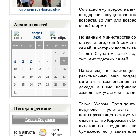
Согласно ему предоставле
смотреть все фотографии
поддержки осуществляет
возраста 18 лет или возра
Архив новостей
очной форме.
август
По данным министерства соц
2026
статус многодетной семьи
пон
втр
срд
чет
пят
суб
вск
семей, в которых воспитыва
18 лет. С учетом новых по
1
2
тыс. многодетных семей.
3
4
5
6
7
8
9
10
11
12
13
14
15
16
Напомним, в настоящее
региональных мер подде
17
18
19
20
21
22
23
капитал, и компенсация з
24
25
26
27
28
29
30
дохода, и иные, нефинан
земельным участком, налого
31
Также Указом Президента
Погода в регионе
поручено установить
подтверждающего статус м
Белая Холуница
отметить, что Кировская об
пилотов по внедрению ци
бумажное, но у заявителе