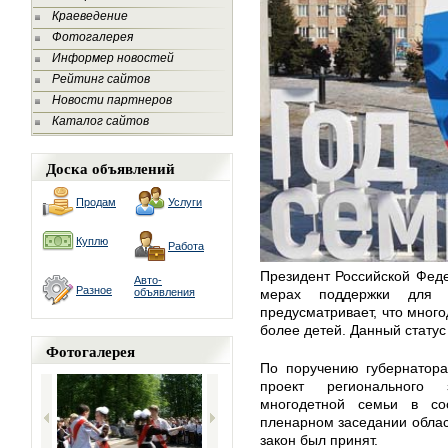
Краеведение
Фотогалерея
Информер новостей
Рейтинг сайтов
Новости партнеров
Каталог сайтов
Доска объявлений
Продам
Услуги
Куплю
Работа
Президент Российской Фед
Авто-
Разное
объявления
мерах поддержки для 
предусматривает, что мног
более детей. Данный статус
Фотогалерея
По поручению губернатора
проект регионального 
многодетной семьи в со
пленарном заседании облас
закон был принят.