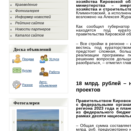
хозяйства Кировской об
Краеведение
министерства – энер
хозяйства и строительств
Фотогалерея
Климентовский, а исполнен
возложено на Алексея Жура
Информер новостей
Рейтинг сайтов
Как сообщил губернатор
Новости партнеров
находятся под курато
правительства Кировской о
Каталог сайтов
– Все стройки в регионе – 
вестись под кураторством
Доска объявлений
предстоит сложная, бол
реализации программы п
решению вопросов дольщи
Продам
Услуги
разобраться, – отметил глав
Куплю
Работа
Авто-
18 млрд. рублей –
Разное
объявления
проектов
Правительством Кировск
Фотогалерея
с федеральными органа
региона 2023 года и план
из федерального бюдже
рамках десяти националь
– Общая сумма составляет
млрд. руб. предусмотрено 