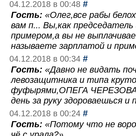
#
04.12.2018 в 00:48
Гость:
«
Олег,все рабы бело
вам п... Вы,как председател
примером,а вы не выплачива
называете зарплатой и при
#
04.12.2018 в 00:34
Гость:
«
Давно не видать по
левозащитника и типа круто
фуфырями,ОПЕГА ЧЕРЕЗОВА-
день за руку здороваешься и п
#
04.12.2018 в 00:24
Гость:
«
Потому что не воро
чё с урала?
»