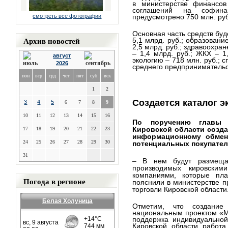
в министерстве финансов
соглашений на софина
смотреть все фотографии
предусмотрено 750 млн. руб
Основная часть средств буд
Архив новостей
5,1 млрд. руб.; образовани
2,5 млрд. руб.; здравоохран
– 1,4 млрд. руб.; ЖКХ – 1,
август
экологию – 718 млн. руб.; с
2026
среднего предпринимательст
пон
втр
срд
чет
пят
суб
вск
1
2
Создается
каталог
э
3
4
5
6
7
8
9
10
11
12
13
14
15
16
По поручению главы 
Кировской области созда
17
18
19
20
21
22
23
информационному обмен
24
25
26
27
28
29
30
потенциальных покупател
31
– В нем будут размещат
производимых кировским
компаниями, которые пл
Погода в регионе
пояснили в министерстве 
торговли Кировской области
Белая Холуница
Отметим, что создание
национальным проектом «М
поддержка индивидуальной
Кировской области работ