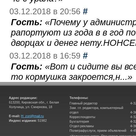
#
03.12.2018 в 20:56
Гость:
«
Почему у администр
рапортуют из года в в год п
дворцах и денег нету.НОНСЕ
#
03.12.2018 в 16:59
Гость:
«
Вот и сидите вы вс
то кормушка закроется,н...
»
Адрес редакции:
Телефоны:
613200, Кировская обл., г. Белая
Главный редактор
4-3
Холуница, ул. Смирнова, 18
Зам. гл. редактора, компьютерный
отдел
4-3
E-mail:
H_zori@mail.ru
Корреспонденты
4-3
Индекс издания:
51982
Бухгалтерия
4-3
Отдел рекламы
4-3
Полиграфуслуги, прием объявлений
4-4