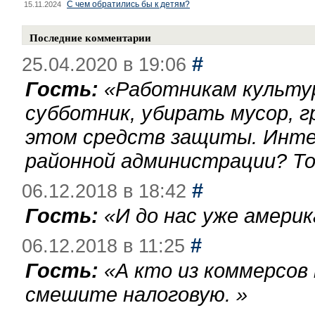
С чем обратились бы к детям?
15.11.2024
Последние комментарии
#
25.04.2020 в 19:06
Гость:
«
Работникам культу
субботник, убирать мусор, г
этом средств защиты. Инте
районной администрации? То
#
06.12.2018 в 18:42
Гость:
«
И до нас уже америк
#
06.12.2018 в 11:25
Гость:
«
А кто из коммерсов
смешите налоговую.
»