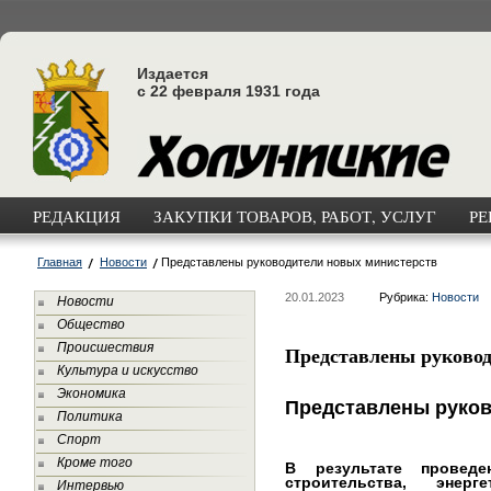
Издается
с 22 февраля 1931 года
РЕДАКЦИЯ
ЗАКУПКИ ТОВАРОВ, РАБОТ, УСЛУГ
РЕ
Главная
Новости
Представлены руководители новых министерств
20.01.2023
Рубрика:
Новости
Новости
Общество
Происшествия
Представлены руковод
Культура и искусство
Экономика
Представлены
руко
Политика
Спорт
Кроме того
В результате проведе
строительства, энер
Интервью