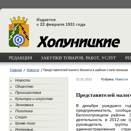
Издается
с 22 февраля 1931 года
РЕДАКЦИЯ
ЗАКУПКИ ТОВАРОВ, РАБОТ, УСЛУГ
РЕ
Главная
Новости
Представителей малого бизнеса в районе стало меньше
22.01.2013
Рубрика:
Новости
Новости
Общество
Происшествия
Представителей малого
Культура и искусство
Экономика
В декабре ушедшего го
предприниматель, сообщ
Политика
Белохолуницком районе. 
Спорт
деятельность в 2012-ом (
Кроме того
руководитель группы
администрирования стр
Интервью