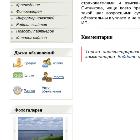
страхователями и взыска
Краеведение
Ситникова, чаще всего пр
Фотогалерея
такой шаг возросшими су
обязательны к уплате и не 
Информер новостей
ИП.
Рейтинг сайтов
Новости партнеров
Комментарии
Каталог сайтов
Доска объявлений
Только зарегистрирова
комментарии.
Войдите
п
Продам
Услуги
Куплю
Работа
Авто-
Разное
объявления
Фотогалерея