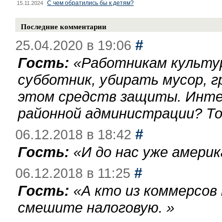
С чем обратились бы к детям?
15.11.2024
Последние комментарии
#
25.04.2020 в 19:06
Гость:
«
Работникам культу
субботник, убирать мусор, г
этом средств защиты. Инте
районной администрации? То
#
06.12.2018 в 18:42
Гость:
«
И до нас уже америк
#
06.12.2018 в 11:25
Гость:
«
А кто из коммерсов
смешите налоговую.
»