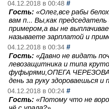
#
04.12.2018 в 00:48
Гость:
«
Олег,все рабы бело
вам п... Вы,как председател
примером,а вы не выплачива
называете зарплатой и при
#
04.12.2018 в 00:34
Гость:
«
Давно не видать по
левозащитника и типа круто
фуфырями,ОПЕГА ЧЕРЕЗОВА-
день за руку здороваешься и п
#
04.12.2018 в 00:24
Гость:
«
Потому что не воро
чё с урала?
»