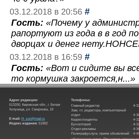
#
03.12.2018 в 20:56
Гость:
«
Почему у администр
рапортуют из года в в год п
дворцах и денег нету.НОНСЕ
#
03.12.2018 в 16:59
Гость:
«
Вот и сидите вы вс
то кормушка закроется,н...
»
Адрес редакции:
Телефоны:
613200, Кировская обл., г. Белая
Главный редактор
4-3
Холуница, ул. Смирнова, 18
Зам. гл. редактора, компьютерный
отдел
4-3
E-mail:
H_zori@mail.ru
Корреспонденты
4-3
Индекс издания:
51982
Бухгалтерия
4-3
Отдел рекламы
4-3
Полиграфуслуги, прием объявлений
4-4