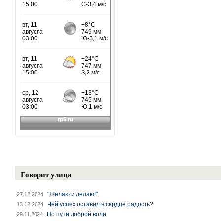
Говорит улица
"Желаю и делаю!"
27.12.2024
Чей успех оставил в сердце радость?
13.12.2024
По пути доброй воли
29.11.2024