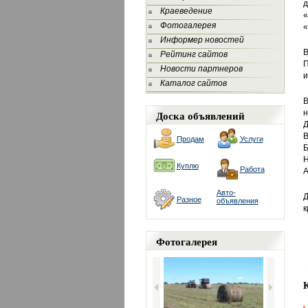
д
Краеведение
«
Фотогалерея
«
Информер новостей
В
Рейтинг сайтов
П
Новости партнеров
и
Каталог сайтов
В
Доска объявлений
н
Д
В
Продам
Услуги
Б
Н
Куплю
Работа
А
Авто-
Д
Разное
объявления
к
Фотогалерея