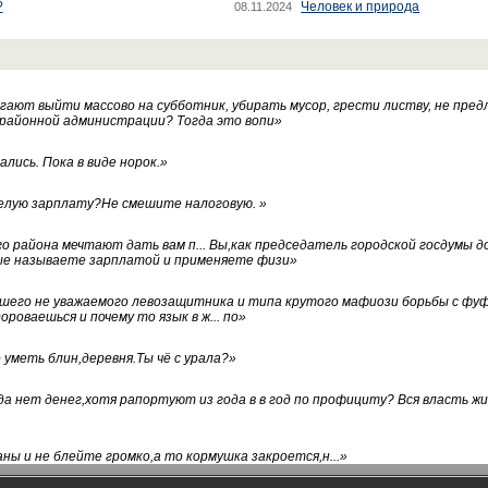
?
Человек и природа
08.11.2024
ают выйти массово на субботник, убирать мусор, грести листву, не пред
 районной администрации? Тогда это вопи
»
лись. Пока в виде норок.
»
белую зарплату?Не смешите налоговую.
»
го района мечтают дать вам п... Вы,как председатель городской госдумы 
ые называете зарплатой и применяете физи
»
нашего не уважаемого левозащитника и типа крутого мафиози борьбы с 
ороваешься и почему то язык в ж... по
»
уметь блин,деревня.Ты чё с урала?
»
а нет денег,хотя рапортуют из года в в год по профициту? Вся власть жи
ны и не блейте громко,а то кормушка закроется,н...
»