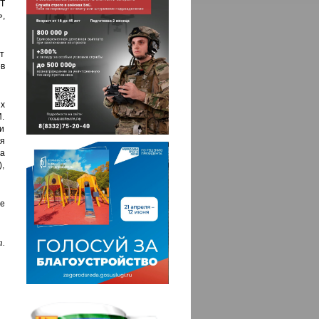
Т
,
т
ев
х
.
и
я
а
),
е
.