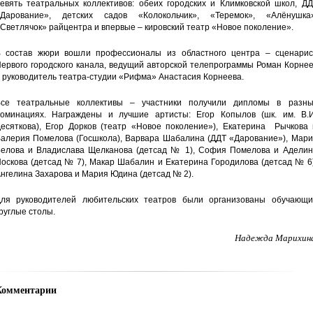
евять театральных коллективов: обеих городских и Климковской школ, ДД
Дарование», детских садов «Колокольчик», «Теремок», «Алёнушка»
Светлячок» райцентра и впервые – кировский театр «Новое поколение».
 состав жюри вошли профессионалы из областного центра – сценарис
ервого городского канала, ведущий авторской телепрограммы Роман Корне
 руководитель театра-студии «Рифма» Анастасия Корнеева.
се театральные коллективы – участники получили дипломы в разны
оминациях. Награждены и лучшие артисты: Егор Копылов (шк. им. В.И
есяткова), Егор Дорков (театр «Новое поколение»), Екатерина Рычкова 
алерия Помелова (Госшкола), Варвара Шабалина (ДДТ «Дарование»), Мари
елова и Владислава Щелканова (детсад № 1), София Помелова и Аделин
оскова (детсад № 7), Макар Шабалин и Екатерина Городилова (детсад № 6
нгелина Захарова и Мария Юдина (детсад № 2).
ля руководителей любительских театров были организованы обучающи
руглые столы.
Надежда Марихина
Комментарии