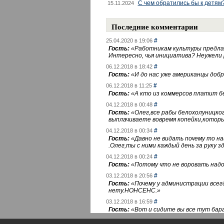
С чем обратились бы к детям
15.11.2024
Последние комментарии
#
25.04.2020 в 19:06
Гость:
«
Работникам культуры предлаг
Интересно, чья инициатива? Неужели
#
06.12.2018 в 18:42
Гость:
«
И до нас уже американцы добра
#
06.12.2018 в 11:25
Гость:
«
А кто из коммерсов платит 
#
04.12.2018 в 00:48
Гость:
«
Олег,все рабы белохолуницко
выплачиваете вовремя копейки,котор
#
04.12.2018 в 00:34
Гость:
«
Давно не видать почему то 
.Олег,ты с ними каждый день за руку зд
#
04.12.2018 в 00:24
Гость:
«
Потому что не воровать надо 
#
03.12.2018 в 20:56
Гость:
«
Почему у администрации всегд
нету.НОНСЕНС.
»
#
03.12.2018 в 16:59
Гость:
«
Вот и сидите вы все тут бара