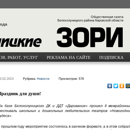
Общественная газета
Белохолуницкого района Кировской области
года
В, РАБОТ, УСЛУГ
РЕКЛАМА НА САЙТЕ
ПОДПИСКА
3.02.2023
Рубрика:
Новости
Просмотров: 578
Праздник для души!
а базе Белохолуницкого ДК и ДДТ «Дарование» прошел II межрайонны
естиваль школьных и дошкольных любительских театров «Новогодни
удеса».
 прошлом году мероприятие состоялось в заочном формате, а в этом собра