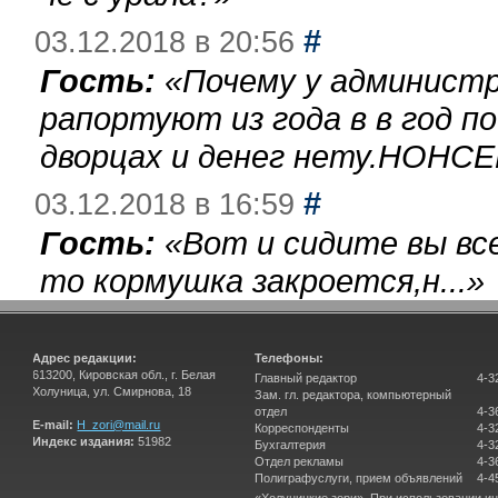
#
03.12.2018 в 20:56
Гость:
«
Почему у администр
рапортуют из года в в год п
дворцах и денег нету.НОНСЕ
#
03.12.2018 в 16:59
Гость:
«
Вот и сидите вы вс
то кормушка закроется,н...
»
Адрес редакции:
Телефоны:
613200, Кировская обл., г. Белая
Главный редактор
4-3
Холуница, ул. Смирнова, 18
Зам. гл. редактора, компьютерный
отдел
4-3
E-mail:
H_zori@mail.ru
Корреспонденты
4-3
Индекс издания:
51982
Бухгалтерия
4-3
Отдел рекламы
4-3
Полиграфуслуги, прием объявлений
4-4