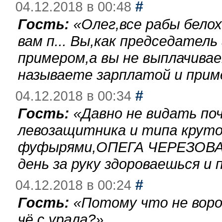
#
04.12.2018 в 00:48
Гость:
«
Олег,все рабы бело
вам п... Вы,как председател
примером,а вы не выплачива
называете зарплатой и при
#
04.12.2018 в 00:34
Гость:
«
Давно не видать по
левозащитника и типа круто
фуфырями,ОПЕГА ЧЕРЕЗОВА-
день за руку здороваешься и п
#
04.12.2018 в 00:24
Гость:
«
Потому что не воро
чё с урала?
»