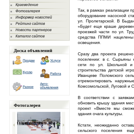
Краеведение
Так, в рамках реализации п
Фотогалерея
оборудование насосной ст
Информер новостей
ул. Пролетарской. В Быда
Рейтинг сайтов
«Будет еще краше дереве
Новости партнеров
проезжей части по ул. Тр
Каталог сайтов
средства ППМИ нацелены 
освещения.
Доска объявлений
Сразу два проекта решено
поселении: в с. Сырьяны 
Продам
Услуги
сети по ул. Школьной и
строительства детской иг
Куплю
Работа
Иванцеве Поломского сель
отремонтировать наружны
Авто-
Комсомольской, Луговой и С
Разное
объявления
В соответствии с заявка
обновить крышу здания мест
Фотогалерея
проект «Вместе мы смож
здания очага культуры.
Кстати, неожиданно остав
сельского поселения е