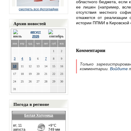
областного бюджета, если к
ее лишен (например, всле
смотреть все фотографии
отсутствия местного софи
откажется от реализации 
Архив новостей
истории ППМИ в Кировской 
август
2026
пон
втр
срд
чет
пят
суб
вск
Комментарии
1
2
3
4
5
7
6
8
9
Только зарегистрирова
10
11
12
13
14
15
16
комментарии.
Войдите
п
17
18
19
20
21
22
23
24
25
26
27
28
29
30
31
Погода в регионе
Белая Холуница