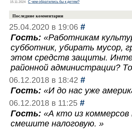
С чем обратились бы к детям?
15.11.2024
Последние комментарии
#
25.04.2020 в 19:06
Гость:
«
Работникам культу
субботник, убирать мусор, г
этом средств защиты. Инте
районной администрации? То
#
06.12.2018 в 18:42
Гость:
«
И до нас уже америк
#
06.12.2018 в 11:25
Гость:
«
А кто из коммерсов
смешите налоговую.
»