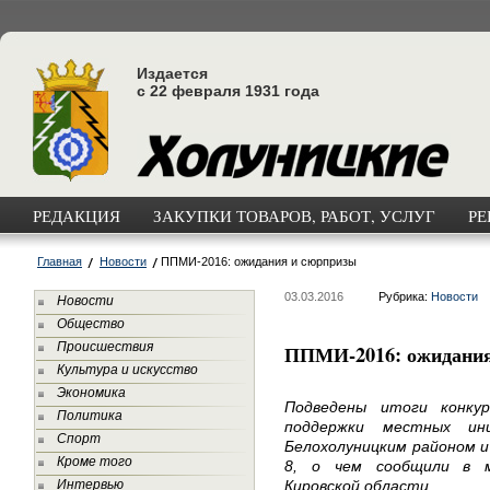
Издается
с 22 февраля 1931 года
РЕДАКЦИЯ
ЗАКУПКИ ТОВАРОВ, РАБОТ, УСЛУГ
РЕ
Главная
Новости
ППМИ-2016: ожидания и сюрпризы
03.03.2016
Рубрика:
Новости
Новости
Общество
Происшествия
ППМИ-2016: ожидания
Культура и искусство
Экономика
Подведены итоги конку
Политика
поддержки местных ин
Спорт
Белохолуницким районом и
Кроме того
8, о чем сообщили в м
Интервью
Кировской области.