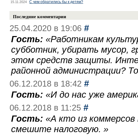
С чем обратились бы к детям?
15.11.2024
Последние комментарии
#
25.04.2020 в 19:06
Гость:
«
Работникам культу
субботник, убирать мусор, г
этом средств защиты. Инте
районной администрации? То
#
06.12.2018 в 18:42
Гость:
«
И до нас уже америк
#
06.12.2018 в 11:25
Гость:
«
А кто из коммерсов
смешите налоговую.
»