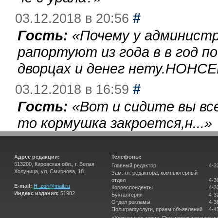
#
03.12.2018 в 20:56
Гость:
«
Почему у администр
рапортуют из года в в год п
дворцах и денег нету.НОНСЕ
#
03.12.2018 в 16:59
Гость:
«
Вот и сидите вы вс
то кормушка закроется,н...
»
Адрес редакции:
Телефоны:
613200, Кировская обл., г. Белая
Главный редактор
4-3
Холуница, ул. Смирнова, 18
Зам. гл. редактора, компьютерный
отдел
4-3
E-mail:
H_zori@mail.ru
Корреспонденты
4-3
Индекс издания:
51982
Бухгалтерия
4-3
Отдел рекламы
4-3
Полиграфуслуги, прием объявлений
4-4