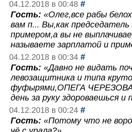
#
04.12.2018 в 00:48
Гость:
«
Олег,все рабы бело
вам п... Вы,как председател
примером,а вы не выплачива
называете зарплатой и при
#
04.12.2018 в 00:34
Гость:
«
Давно не видать по
левозащитника и типа круто
фуфырями,ОПЕГА ЧЕРЕЗОВА-
день за руку здороваешься и п
#
04.12.2018 в 00:24
Гость:
«
Потому что не воро
чё с урала?
»