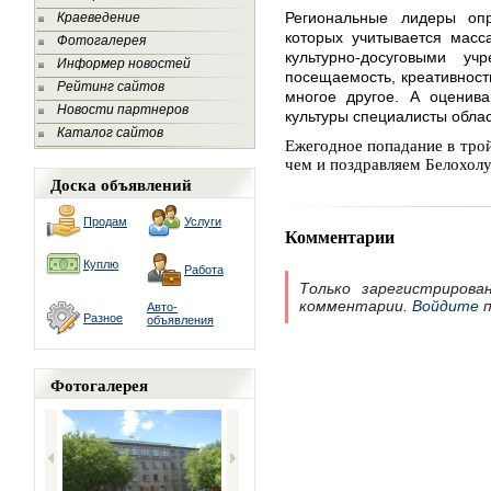
Региональные лидеры оп
Краеведение
которых учитывается масс
Фотогалерея
культурно-досуговыми у
Информер новостей
посещаемость, креативнос
Рейтинг сайтов
многое другое. А оценив
Новости партнеров
культуры специалисты облас
Каталог сайтов
Ежегодное попадание в трой
чем и поздравляем Белохолу
Доска объявлений
Продам
Услуги
Комментарии
Куплю
Работа
Только зарегистрирова
комментарии.
Войдите
п
Авто-
Разное
объявления
Фотогалерея