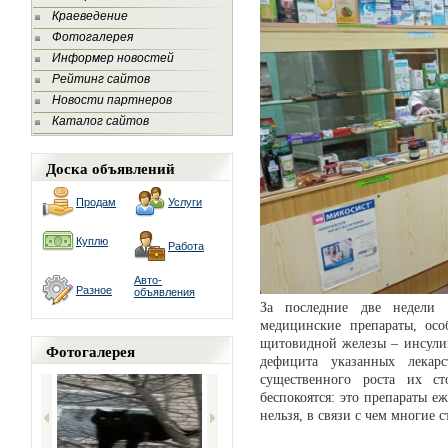
Краеведение
Фотогалерея
Информер новостей
Рейтинг сайтов
Новости партнеров
Каталог сайтов
Доска объявлений
Продам
Услуги
Куплю
Работа
Авто-
Разное
объявления
За последние две недели 
медицинские препараты, осо
щитовидной железы – инсулин
Фотогалерея
дефицита указанных лекар
существенного роста их с
беспокоятся: это препараты е
нельзя, в связи с чем многие с