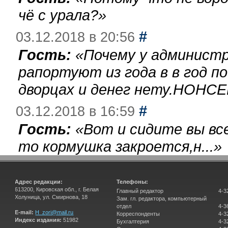
чё с урала?
»
#
03.12.2018 в 20:56
Гость:
«
Почему у администр
рапортуют из года в в год п
дворцах и денег нету.НОНСЕ
#
03.12.2018 в 16:59
Гость:
«
Вот и сидите вы вс
то кормушка закроется,н...
»
Адрес редакции:
Телефоны:
613200, Кировская обл., г. Белая
Главный редактор
4-3
Холуница, ул. Смирнова, 18
Зам. гл. редактора, компьютерный
отдел
4-3
E-mail:
H_zori@mail.ru
Корреспонденты
4-3
Индекс издания:
51982
Бухгалтерия
4-3