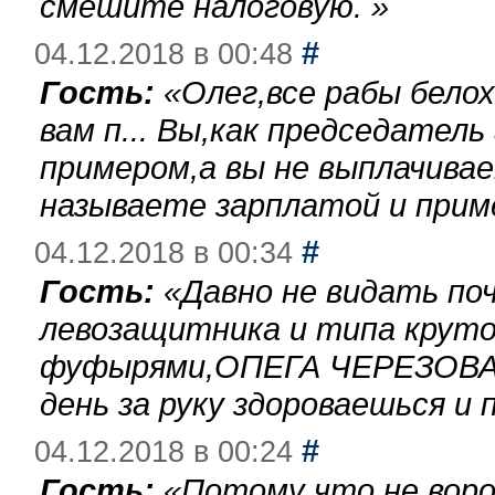
смешите налоговую.
»
#
04.12.2018 в 00:48
Гость:
«
Олег,все рабы бело
вам п... Вы,как председател
примером,а вы не выплачива
называете зарплатой и при
#
04.12.2018 в 00:34
Гость:
«
Давно не видать по
левозащитника и типа круто
фуфырями,ОПЕГА ЧЕРЕЗОВА-
день за руку здороваешься и п
#
04.12.2018 в 00:24
Гость:
«
Потому что не воро