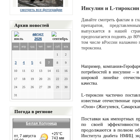
Инсулин и L
-тироксин
смотреть все фотографии
Давайте смотреть фактам в гл
Архив новостей
препаратов, представленн
выпускается в нашей стр
август
предполагается поднять до 80
2026
том числе вРоссии налажено 
пон
втр
срд
чет
пят
суб
вск
тироксина.
1
2
3
4
5
6
7
8
9
Н
апример, компания«Герофар
10
11
12
13
14
15
16
потребностей в инсулине – и
широкой линейке отечеств
17
18
19
20
21
22
23
качества.
24
25
26
27
28
29
30
L-тироксин частично постав
31
известные отечественные пр
«Озон» (Жигулевск, Самарская
Погода в регионе
Поставки как импортных пр
Белая Холуница
по своей эффективност
продолжаются в полном об
Института диабета НМИЦ эн