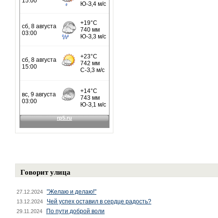
Говорит улица
"Желаю и делаю!"
27.12.2024
Чей успех оставил в сердце радость?
13.12.2024
По пути доброй воли
29.11.2024