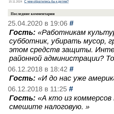
С чем обратились бы к детям?
15.11.2024
Последние комментарии
#
25.04.2020 в 19:06
Гость:
«
Работникам культу
субботник, убирать мусор, г
этом средств защиты. Инте
районной администрации? То
#
06.12.2018 в 18:42
Гость:
«
И до нас уже америк
#
06.12.2018 в 11:25
Гость:
«
А кто из коммерсов
смешите налоговую.
»