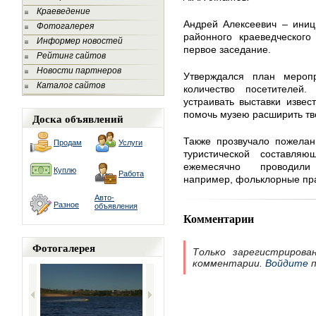
Краеведение
Андрей Алексеевич – иниц
Фотогалерея
районного краеведческого
Информер новостей
первое заседание.
Рейтинг сайтов
Новости партнеров
Утверждался план меропр
Каталог сайтов
количество посетителей
устраивать выставки извес
помочь музею расширить тв
Доска объявлений
Также прозвучало пожелан
Продам
Услуги
туристической составл
ежемесячно проводили 
Куплю
Работа
например, фольклорные пр
Авто-
Разное
объявления
Комментарии
Фотогалерея
Только зарегистрирова
комментарии.
Войдите
п