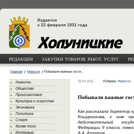
Издается
с 22 февраля 1931 года
РЕДАКЦИЯ
ЗАКУПКИ ТОВАРОВ, РАБОТ, УСЛУГ
РЕ
Главная
Новости
Побывали важные гости...
26.04.2011
Рубрика:
Новости
Новости
Общество
Происшествия
Побывали важные гост
Культура и искусство
Экономика
Как рассказала директор 
Политика
Кошурникова, к ним пр
Спорт
действительный госуд
Кроме того
Федерации II класса, пом
Интервью
А.А. Алпатов.