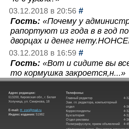
#
03.12.2018 в 20:56
Гость:
«
Почему у администр
рапортуют из года в в год п
дворцах и денег нету.НОНСЕ
#
03.12.2018 в 16:59
Гость:
«
Вот и сидите вы вс
то кормушка закроется,н...
»
Адрес редакции:
Телефоны:
613200, Кировская обл., г. Белая
Главный редактор
4-3
Холуница, ул. Смирнова, 18
Зам. гл. редактора, компьютерный
отдел
4-3
E-mail:
H_zori@mail.ru
Корреспонденты
4-3
Индекс издания:
51982
Бухгалтерия
4-3
Отдел рекламы
4-3
Полиграфуслуги, прием объявлений
4-4