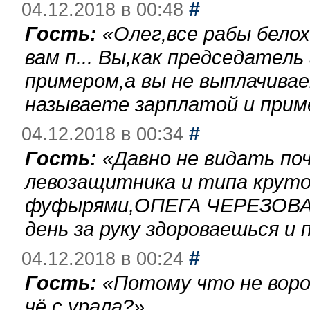
#
04.12.2018 в 00:48
Гость:
«
Олег,все рабы бело
вам п... Вы,как председател
примером,а вы не выплачива
называете зарплатой и при
#
04.12.2018 в 00:34
Гость:
«
Давно не видать по
левозащитника и типа круто
фуфырями,ОПЕГА ЧЕРЕЗОВА-
день за руку здороваешься и п
#
04.12.2018 в 00:24
Гость:
«
Потому что не воро
чё с урала?
»