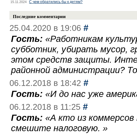
С чем обратились бы к детям?
15.11.2024
Последние комментарии
#
25.04.2020 в 19:06
Гость:
«
Работникам культу
субботник, убирать мусор, г
этом средств защиты. Инте
районной администрации? То
#
06.12.2018 в 18:42
Гость:
«
И до нас уже америк
#
06.12.2018 в 11:25
Гость:
«
А кто из коммерсов
смешите налоговую.
»