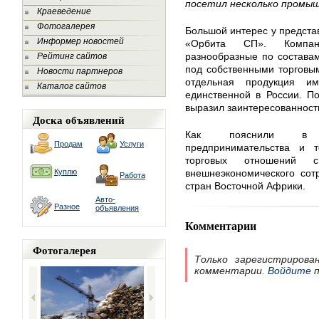
посетил несколько промыш
Краеведение
Фотогалерея
Большой интерес у предста
Информер новостей
«Орбита СП». Компан
разнообразные по составам
Рейтинг сайтов
под собственными торговым
Новости партнеров
отдельная продукция и
Каталог сайтов
единственной в России. П
выразил заинтересованность
Доска объявлений
Как пояснили в ми
Продам
Услуги
предпринимательства и т
торговых отношений с
Куплю
внешнеэкономического сот
Работа
стран Восточной Африки.
Авто-
Разное
объявления
Комментарии
Фотогалерея
Только зарегистрирова
комментарии.
Войдите
п