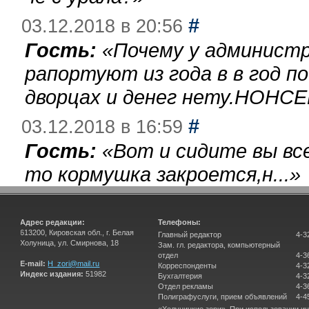
#
03.12.2018 в 20:56
Гость:
«
Почему у администр
рапортуют из года в в год п
дворцах и денег нету.НОНСЕ
#
03.12.2018 в 16:59
Гость:
«
Вот и сидите вы вс
то кормушка закроется,н...
»
Адрес редакции:
Телефоны:
613200, Кировская обл., г. Белая
Главный редактор
4-3
Холуница, ул. Смирнова, 18
Зам. гл. редактора, компьютерный
отдел
4-3
E-mail:
H_zori@mail.ru
Корреспонденты
4-3
Индекс издания:
51982
Бухгалтерия
4-3
Отдел рекламы
4-3
Полиграфуслуги, прием объявлений
4-4