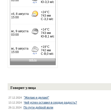
Говорит улица
"Желаю и делаю!"
27.12.2024
Чей успех оставил в сердце радость?
13.12.2024
По пути доброй воли
29.11.2024