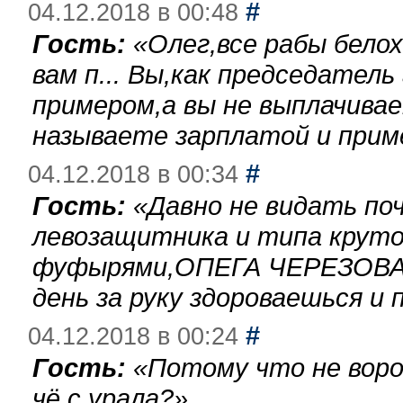
#
04.12.2018 в 00:48
Гость:
«
Олег,все рабы бело
вам п... Вы,как председател
примером,а вы не выплачива
называете зарплатой и при
#
04.12.2018 в 00:34
Гость:
«
Давно не видать по
левозащитника и типа круто
фуфырями,ОПЕГА ЧЕРЕЗОВА-
день за руку здороваешься и п
#
04.12.2018 в 00:24
Гость:
«
Потому что не воро
чё с урала?
»