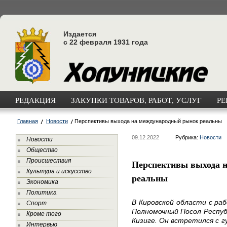
Издается
с 22 февраля 1931 года
РЕДАКЦИЯ
ЗАКУПКИ ТОВАРОВ, РАБОТ, УСЛУГ
РЕ
Главная
Новости
Перспективы выхода на международный рынок реальны
09.12.2022
Рубрика:
Новости
Новости
Общество
Происшествия
Перспективы выхода 
Культура и искусство
реальны
Экономика
Политика
В Кировской области с ра
Спорт
Полномочный Посол Респуб
Кроме того
Кизиге. Он встретился с 
Интервью