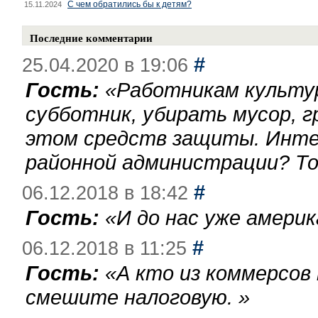
С чем обратились бы к детям?
15.11.2024
Последние комментарии
#
25.04.2020 в 19:06
Гость:
«
Работникам культу
субботник, убирать мусор, г
этом средств защиты. Инте
районной администрации? То
#
06.12.2018 в 18:42
Гость:
«
И до нас уже америк
#
06.12.2018 в 11:25
Гость:
«
А кто из коммерсов
смешите налоговую.
»