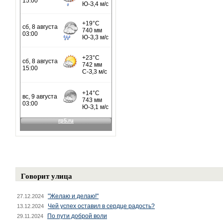
Говорит улица
"Желаю и делаю!"
27.12.2024
Чей успех оставил в сердце радость?
13.12.2024
По пути доброй воли
29.11.2024