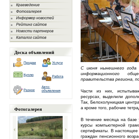
Краеведение
Фотогалерея
Информер новостей
Рейтинг сайтов
Новости партнеров
Каталог сайтов
Доска объявлений
Продам
Услуги
С июня нынешнего года
информационного общ
Куплю
Работа
правительства региона, п
Авто-
Разное
Части из них, испытыв
объявления
ресурсах, выделили допол
Так, Белохолуницкая центра
а кроме того, рабочие тетр
Фотогалерея
В течение месяца на базе
курсы компьютерной грамо
сертификаты. В настоящее
граждан пенсионного возра