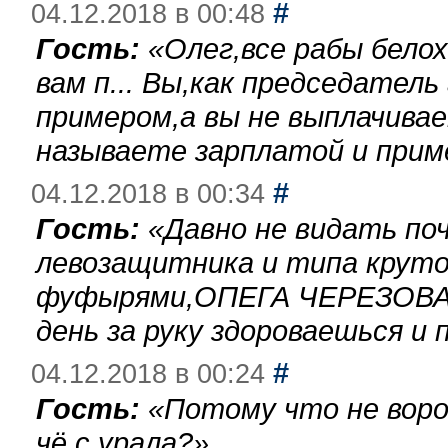
#
04.12.2018 в 00:48
Гость:
«
Олег,все рабы бело
вам п... Вы,как председател
примером,а вы не выплачива
называете зарплатой и при
#
04.12.2018 в 00:34
Гость:
«
Давно не видать по
левозащитника и типа круто
фуфырями,ОПЕГА ЧЕРЕЗОВА-
день за руку здороваешься и п
#
04.12.2018 в 00:24
Гость:
«
Потому что не воро
чё с урала?
»