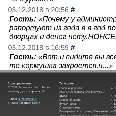
#
03.12.2018 в 20:56
Гость:
«
Почему у администр
рапортуют из года в в год п
дворцах и денег нету.НОНСЕ
#
03.12.2018 в 16:59
Гость:
«
Вот и сидите вы вс
то кормушка закроется,н...
»
Адрес редакции:
Телефоны:
613200, Кировская обл., г. Белая
Главный редактор
4-3
Холуница, ул. Смирнова, 18
Зам. гл. редактора, компьютерный
отдел
4-3
E-mail:
H_zori@mail.ru
Корреспонденты
4-3
Индекс издания:
51982
Бухгалтерия
4-3
Отдел рекламы
4-3
Полиграфуслуги, прием объявлений
4-4