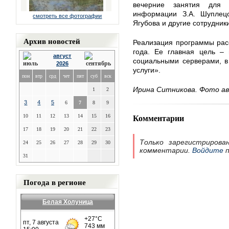
вечерние занятия для 
информации З.А. Шуплецов
смотреть все фотографии
Ягубова и другие сотрудник
Архив новостей
Реализация программы рас
года. Ее главная цель – 
август
социальными серверами, в
2026
услуги».
пон
втр
срд
чет
пят
суб
вск
Ирина Ситникова. Фото а
1
2
3
4
5
6
7
8
9
Комментарии
10
11
12
13
14
15
16
17
18
19
20
21
22
23
Только зарегистрирова
24
25
26
27
28
29
30
комментарии.
Войдите
п
31
Погода в регионе
Белая Холуница