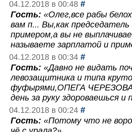
#
04.12.2018 в 00:48
Гость:
«
Олег,все рабы бело
вам п... Вы,как председател
примером,а вы не выплачива
называете зарплатой и при
#
04.12.2018 в 00:34
Гость:
«
Давно не видать по
левозащитника и типа круто
фуфырями,ОПЕГА ЧЕРЕЗОВА-
день за руку здороваешься и п
#
04.12.2018 в 00:24
Гость:
«
Потому что не воро
чё с урала?
»