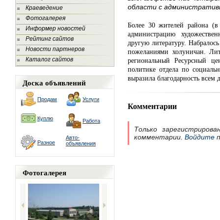
области с административ
Краеведение
Фотогалерея
Более 30 жителей района (в
Информер новостей
администрацию художествен
Рейтинг сайтов
другую литературу. Набралос
Новости партнеров
пожеланиями холуничан. Лит
Каталог сайтов
региональный Ресурсный це
политике отдела по социаль
выразила благодарность всем 
Доска объявлений
Продам
Услуги
Комментарии
Куплю
Работа
Только зарегистрирова
комментарии.
Войдите
п
Авто-
Разное
объявления
Фотогалерея