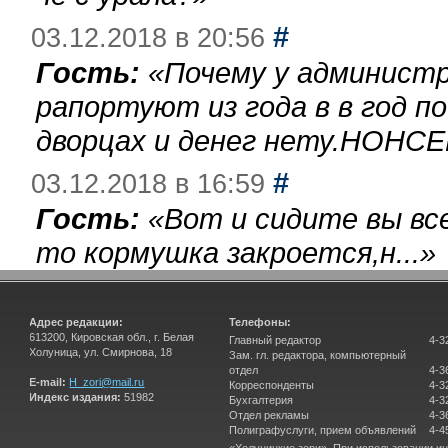
#
03.12.2018 в 20:56
Гость:
«
Почему у администр
рапортуют из года в в год п
дворцах и денег нету.НОНСЕ
#
03.12.2018 в 16:59
Гость:
«
Вот и сидите вы вс
то кормушка закроется,н...
»
Адрес редакции:
Телефоны:
613200, Кировская обл., г. Белая
Главный редактор
4-3
Холуница, ул. Смирнова, 18
Зам. гл. редактора, компьютерный
отдел
4-3
E-mail:
H_zori@mail.ru
Корреспонденты
4-3
Индекс издания:
51982
Бухгалтерия
4-3
Отдел рекламы
4-3
Полиграфуслуги, прием объявлений
4-4