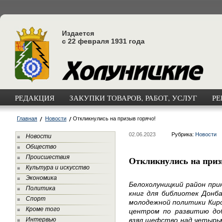
Издается
с 22 февраля 1931 года
РЕДАКЦИЯ
ЗАКУПКИ ТОВАРОВ, РАБОТ, УСЛУГ
РЕ
Главная
Новости
Откликнулись на призыв горячо!
02.06.2023
Рубрика:
Новости
Новости
Общество
Происшествия
Откликнулись на приз
Культура и искусство
Экономика
Белохолуницкий район при
Политика
книг для библиотек Донб
Спорт
молодежной политики Киро
Кроме того
центром по развитию доб
Интервью
взял шефство над четырь