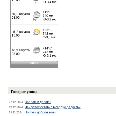
Говорит улица
"Желаю и делаю!"
27.12.2024
Чей успех оставил в сердце радость?
13.12.2024
По пути доброй воли
29.11.2024