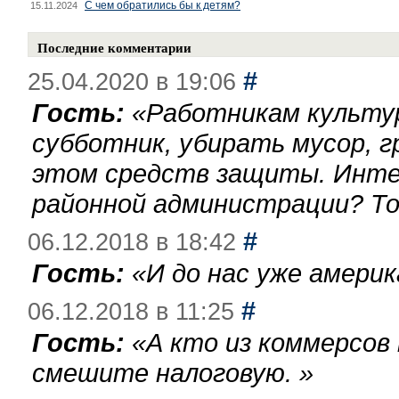
С чем обратились бы к детям?
15.11.2024
Последние комментарии
#
25.04.2020 в 19:06
Гость:
«
Работникам культу
субботник, убирать мусор, г
этом средств защиты. Инте
районной администрации? То
#
06.12.2018 в 18:42
Гость:
«
И до нас уже америк
#
06.12.2018 в 11:25
Гость:
«
А кто из коммерсов
смешите налоговую.
»