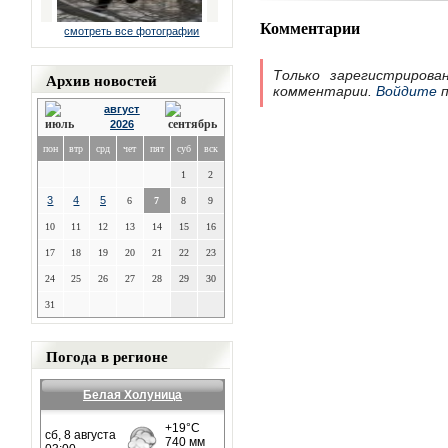
Комментарии
смотреть все фотографии
Только зарегистрирова
Архив новостей
комментарии.
Войдите
п
август
2026
пон
втр
срд
чет
пят
суб
вск
1
2
3
4
5
6
7
8
9
10
11
12
13
14
15
16
17
18
19
20
21
22
23
24
25
26
27
28
29
30
31
Погода в регионе
Белая Холуница