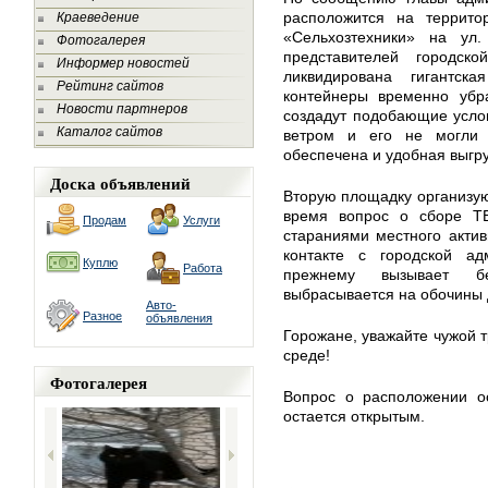
расположится на террит
Краеведение
«Сельхозтехники» на ул.
Фотогалерея
представителей городс
Информер новостей
ликвидирована гигантск
Рейтинг сайтов
контейнеры временно убра
Новости партнеров
создадут подобающие услов
Каталог сайтов
ветром и его не могли 
обеспечена и удобная выгр
Доска объявлений
Вторую площадку организую
время вопрос о сборе Т
Продам
Услуги
стараниями местного акти
контакте с городской ад
Куплю
Работа
прежнему вызывает бе
выбрасывается на обочины 
Авто-
Разное
объявления
Горожане, уважайте чужой 
среде!
Фотогалерея
Вопрос о расположении о
остается открытым.