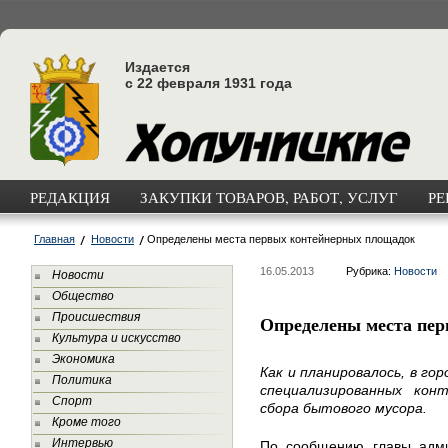
Издается
с 22 февраля 1931 года
РЕДАКЦИЯ
ЗАКУПКИ ТОВАРОВ, РАБОТ, УСЛУГ
РЕ
Главная
Новости
Определены места первых контейнерных площадок
16.05.2013
Рубрика:
Новости
Новости
Общество
Происшествия
Определены места пе
Культура и искусство
Экономика
Как и планировалось, в г
Политика
специализированных кон
Спорт
сбора бытового мусора.
Кроме того
Интервью
По сообщению главы адми