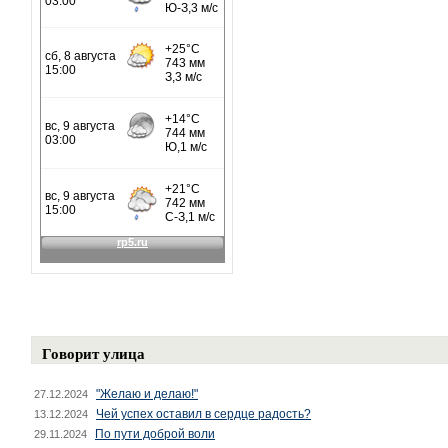
Говорит улица
"Желаю и делаю!"
27.12.2024
Чей успех оставил в сердце радость?
13.12.2024
По пути доброй воли
29.11.2024