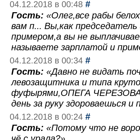
#
04.12.2018 в 00:48
Гость:
«
Олег,все рабы бело
вам п... Вы,как председател
примером,а вы не выплачива
называете зарплатой и при
#
04.12.2018 в 00:34
Гость:
«
Давно не видать по
левозащитника и типа круто
фуфырями,ОПЕГА ЧЕРЕЗОВА-
день за руку здороваешься и п
#
04.12.2018 в 00:24
Гость:
«
Потому что не воро
чё с урала?
»