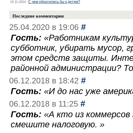
С чем обратились бы к детям?
15.11.2024
Последние комментарии
#
25.04.2020 в 19:06
Гость:
«
Работникам культу
субботник, убирать мусор, г
этом средств защиты. Инте
районной администрации? То
#
06.12.2018 в 18:42
Гость:
«
И до нас уже америк
#
06.12.2018 в 11:25
Гость:
«
А кто из коммерсов
смешите налоговую.
»