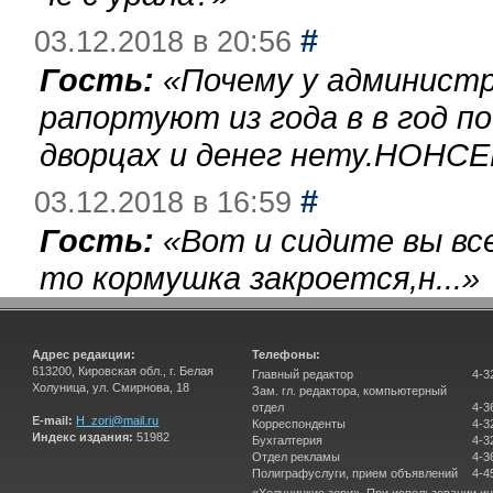
#
03.12.2018 в 20:56
Гость:
«
Почему у администр
рапортуют из года в в год п
дворцах и денег нету.НОНСЕ
#
03.12.2018 в 16:59
Гость:
«
Вот и сидите вы вс
то кормушка закроется,н...
»
Адрес редакции:
Телефоны:
613200, Кировская обл., г. Белая
Главный редактор
4-3
Холуница, ул. Смирнова, 18
Зам. гл. редактора, компьютерный
отдел
4-3
E-mail:
H_zori@mail.ru
Корреспонденты
4-3
Индекс издания:
51982
Бухгалтерия
4-3
Отдел рекламы
4-3
Полиграфуслуги, прием объявлений
4-4