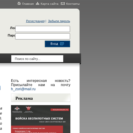
Главная
Карта сайта
Контакты
Регистрация
|
Забыли пароль
Логин
Пароль
Есть интересная новость?
Присылайте нам на почту
h_zori@mail.ru
Реклама
в
е
.
о
а