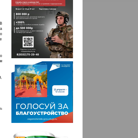
В
а
но
е
о
м
.
ь