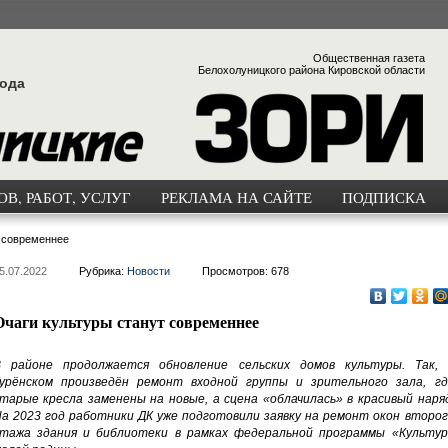
Общественная газета
Белохолуницкого района Кировской области
года
В, РАБОТ, УСЛУГ
РЕКЛАМА НА САЙТЕ
ПОДПИСКА
 современнее
5.07.2022
Рубрика:
Новости
Просмотров: 678
Очаги культуры станут современнее
 районе продолжается обновление сельских домов культуры. Так, 
урёнском произведён ремонт входной группы и зрительного зала, гд
тарые кресла заменены на новые, а сцена «облачилась» в красивый наряд
а 2023 год работники ДК уже подготовили заявку на ремонт окон второг
тажа здания и библиотеки в рамках федеральной программы «Культур