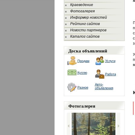
м
Краеведение
Фотогалерея
Информер новостей
П
Рейтинг сайтов
п
Новости партнеров
с
Каталог сайтов
с
з
Доска объявлений
У
п
Продам
Услуги
м
Куплю
Работа
Авто-
Разное
объявления
Фотогалерея