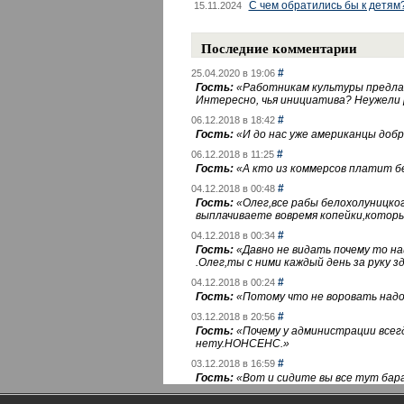
С чем обратились бы к детям
15.11.2024
Последние комментарии
#
25.04.2020 в 19:06
Гость:
«
Работникам культуры предлаг
Интересно, чья инициатива? Неужели
#
06.12.2018 в 18:42
Гость:
«
И до нас уже американцы добра
#
06.12.2018 в 11:25
Гость:
«
А кто из коммерсов платит 
#
04.12.2018 в 00:48
Гость:
«
Олег,все рабы белохолуницко
выплачиваете вовремя копейки,котор
#
04.12.2018 в 00:34
Гость:
«
Давно не видать почему то 
.Олег,ты с ними каждый день за руку зд
#
04.12.2018 в 00:24
Гость:
«
Потому что не воровать надо 
#
03.12.2018 в 20:56
Гость:
«
Почему у администрации всегд
нету.НОНСЕНС.
»
#
03.12.2018 в 16:59
Гость:
«
Вот и сидите вы все тут бара