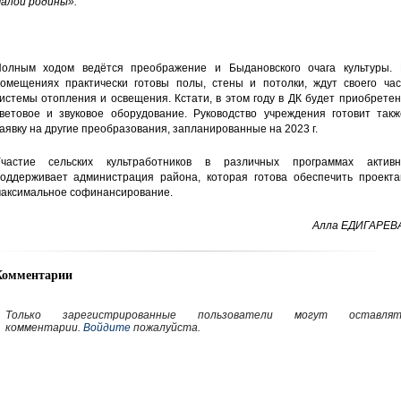
алой родины».
олным ходом ведётся преображение и Быдановского очага культуры. 
омещениях практически готовы полы, стены и потолки, ждут своего час
истемы отопления и освещения. Кстати, в этом году в ДК будет приобрете
ветовое и звуковое оборудование. Руководство учреждения готовит такж
аявку на другие преобразования, запланированные на 2023 г.
частие сельских культработников в различных программах активн
оддерживает администрация района, которая готова обеспечить проекта
аксимальное софинансирование.
Алла ЕДИГАРЕВА
Комментарии
Только зарегистрированные пользователи могут оставлят
комментарии.
Войдите
пожалуйста.