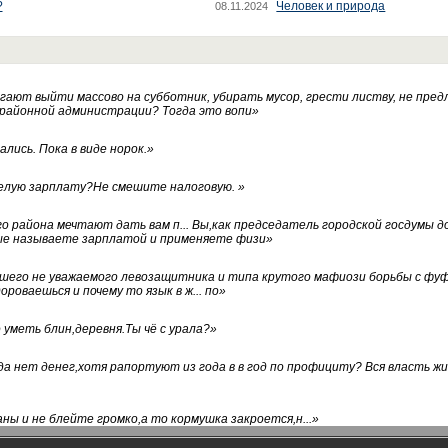
?
Человек и природа
08.11.2024
ают выйти массово на субботник, убирать мусор, грести листву, не пред
 районной администрации? Тогда это вопи
»
лись. Пока в виде норок.
»
белую зарплату?Не смешите налоговую.
»
го района мечтают дать вам п... Вы,как председатель городской госдумы 
ые называете зарплатой и применяете физи
»
нашего не уважаемого левозащитника и типа крутого мафиози борьбы с 
ороваешься и почему то язык в ж... по
»
уметь блин,деревня.Ты чё с урала?
»
а нет денег,хотя рапортуют из года в в год по профициту? Вся власть жи
ны и не блейте громко,а то кормушка закроется,н...
»