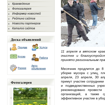
Краеведение
Фотогалерея
Информер новостей
Рейтинг сайтов
Новости партнеров
Каталог сайтов
Доска объявлений
Продам
Услуги
11 апреля в вятском кра
очистке и благоустройс
Куплю
Работа
принято региональным пр
Авто-
Разное
Месячник продлится до 8 
объявления
уборке мусора с улиц, пл
апреля, 23 апреля, 30 ап
примут участие сотрудники
Фотогалерея
и подведомственных учре
рекомендовано провести 
организаций, а также 
эффективное участие в убор