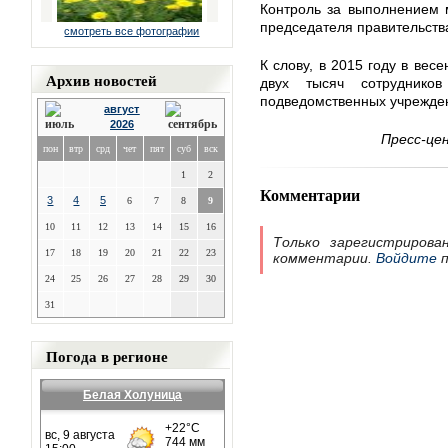
Контроль за выполнением 
председателя правительств
смотреть все фотографии
К слову, в 2015 году в вес
Архив новостей
двух тысяч сотруднико
подведомственных учрежде
август
2026
Пресс-це
пон
втр
срд
чет
пят
суб
вск
1
2
Комментарии
3
4
5
6
7
8
9
10
11
12
13
14
15
16
Только зарегистрирова
17
18
19
20
21
22
23
комментарии.
Войдите
п
24
25
26
27
28
29
30
31
Погода в регионе
Белая Холуница