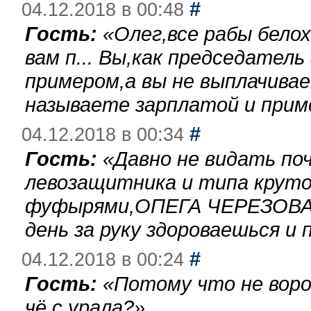
#
04.12.2018 в 00:48
Гость:
«
Олег,все рабы бело
вам п... Вы,как председател
примером,а вы не выплачива
называете зарплатой и при
#
04.12.2018 в 00:34
Гость:
«
Давно не видать по
левозащитника и типа круто
фуфырями,ОПЕГА ЧЕРЕЗОВА-
день за руку здороваешься и п
#
04.12.2018 в 00:24
Гость:
«
Потому что не воро
чё с урала?
»