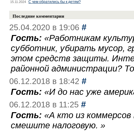
С чем обратились бы к детям?
15.11.2024
Последние комментарии
#
25.04.2020 в 19:06
Гость:
«
Работникам культу
субботник, убирать мусор, г
этом средств защиты. Инте
районной администрации? То
#
06.12.2018 в 18:42
Гость:
«
И до нас уже америк
#
06.12.2018 в 11:25
Гость:
«
А кто из коммерсов
смешите налоговую.
»