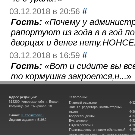
#
03.12.2018 в 20:56
Гость:
«
Почему у администр
рапортуют из года в в год п
дворцах и денег нету.НОНСЕ
#
03.12.2018 в 16:59
Гость:
«
Вот и сидите вы вс
то кормушка закроется,н...
»
Адрес редакции:
Телефоны:
613200, Кировская обл., г. Белая
Главный редактор
4-3
Холуница, ул. Смирнова, 18
Зам. гл. редактора, компьютерный
отдел
4-3
E-mail:
H_zori@mail.ru
Корреспонденты
4-3
Индекс издания:
51982
Бухгалтерия
4-3
Отдел рекламы
4-3
Полиграфуслуги, прием объявлений
4-4