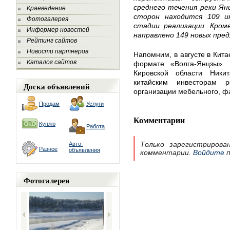
среднего течения реки Ян
Краеведение
сторон находится 109 и
Фотогалерея
стадии реализации. Кром
Информер новостей
направлено 149 новых пре
Рейтинг сайтов
Новости партнеров
Напомним, в августе в Кита
Каталог сайтов
формате «Волга-Янцзы».
Кировской области Ники
китайским инвесторам 
Доска объявлений
организации мебельного, ф
Продам
Услуги
Комментарии
Куплю
Работа
Только зарегистрирова
Авто-
Разное
объявления
комментарии.
Войдите
п
Фотогалерея