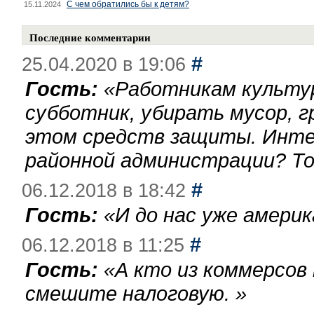
С чем обратились бы к детям?
15.11.2024
Последние комментарии
#
25.04.2020 в 19:06
Гость:
«
Работникам культу
субботник, убирать мусор, г
этом средств защиты. Инте
районной администрации? То
#
06.12.2018 в 18:42
Гость:
«
И до нас уже америк
#
06.12.2018 в 11:25
Гость:
«
А кто из коммерсов
смешите налоговую.
»