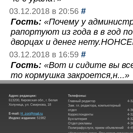
#
03.12.2018 в 20:56
Гость:
«
Почему у администр
рапортуют из года в в год п
дворцах и денег нету.НОНСЕ
#
03.12.2018 в 16:59
Гость:
«
Вот и сидите вы вс
то кормушка закроется,н...
»
Адрес редакции:
Телефоны:
613200, Кировская обл., г. Белая
Главный редактор
4-3
Холуница, ул. Смирнова, 18
Зам. гл. редактора, компьютерный
отдел
4-3
E-mail:
H_zori@mail.ru
Корреспонденты
4-3
Индекс издания:
51982
Бухгалтерия
4-3
Отдел рекламы
4-3
Полиграфуслуги, прием объявлений
4-4