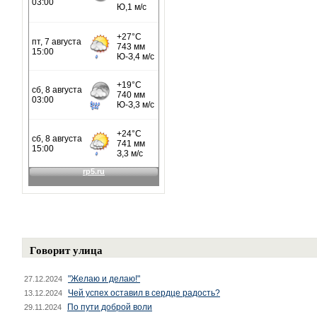
Говорит улица
"Желаю и делаю!"
27.12.2024
Чей успех оставил в сердце радость?
13.12.2024
По пути доброй воли
29.11.2024