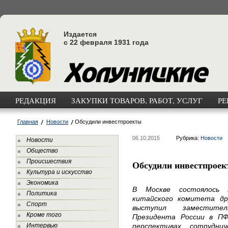
Издается
с 22 февраля 1931 года
РЕДАКЦИЯ
ЗАКУПКИ ТОВАРОВ, РАБОТ, УСЛУГ
РЕ
Главная
Новости
Обсудили инвестпроекты
06.10.2015
Рубрика:
Новости
Новости
Общество
Происшествия
Обсудили инвестпрое
Культура и искусство
Экономика
В Москве состоялось X
Политика
китайского комитета др
Спорт
выступил заместител
Кроме того
Президента России в П
Интервью
перспективах сотрудни