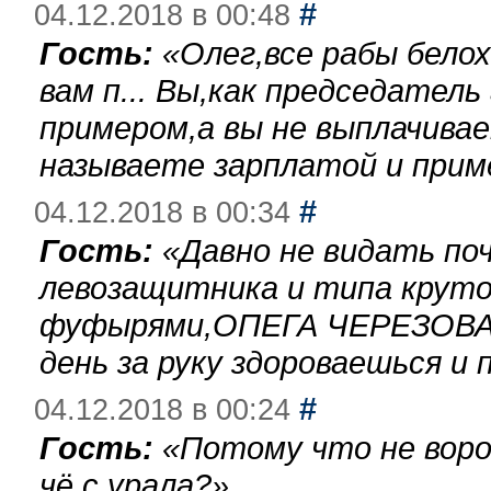
#
04.12.2018 в 00:48
Гость:
«
Олег,все рабы бело
вам п... Вы,как председател
примером,а вы не выплачива
называете зарплатой и при
#
04.12.2018 в 00:34
Гость:
«
Давно не видать по
левозащитника и типа круто
фуфырями,ОПЕГА ЧЕРЕЗОВА-
день за руку здороваешься и п
#
04.12.2018 в 00:24
Гость:
«
Потому что не воро
чё с урала?
»