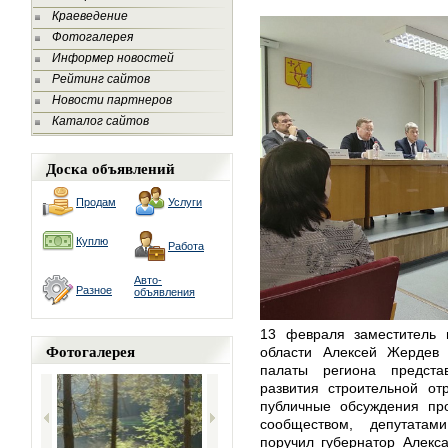
Краеведение
Фотогалерея
Информер новостей
Рейтинг сайтов
Новости партнеров
Каталог сайтов
Доска объявлений
Продам
Услуги
Куплю
Работа
Авто-
Разное
объявления
13 февраля заместитель п
Фотогалерея
области Алексей Жердев
палаты региона предста
развития строительной от
публичные обсуждения пр
сообществом, депутата
поручил губернатор Алекс