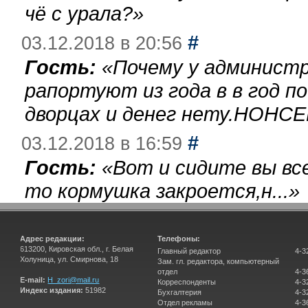
чё с урала?
»
#
03.12.2018 в 20:56
Гость:
«
Почему у администр
рапортуют из года в в год п
дворцах и денег нету.НОНСЕ
#
03.12.2018 в 16:59
Гость:
«
Вот и сидите вы вс
то кормушка закроется,н...
»
Адрес редакции:
Телефоны:
613200, Кировская обл., г. Белая
Главный редактор
4-3
Холуница, ул. Смирнова, 18
Зам. гл. редактора, компьютерный
отдел
4-3
E-mail:
H_zori@mail.ru
Корреспонденты
4-3
Индекс издания:
51982
Бухгалтерия
4-3
Отдел рекламы
4-3