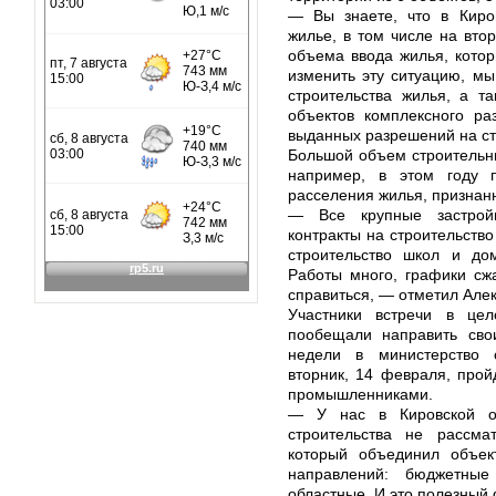
— Вы знаете, что в Киров
жилье, в том числе на вто
объема ввода жилья, кото
изменить эту ситуацию, мы
строительства жилья, а т
объектов комплексного ра
выданных разрешений на ст
Большой объем строительны
например, в этом году 
расселения жилья, признанн
— Все крупные застрой
контракты на строительство
строительство школ и до
Работы много, графики сж
справиться, — отметил Але
Участники встречи в це
пообещали направить сво
недели в министерство с
вторник, 14 февраля, прой
промышленниками.
— У нас в Кировской о
строительства не рассма
который объединил объект
направлений: бюджетны
областные. И это полезный 