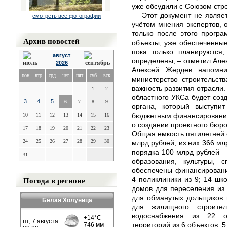
уже обсудили с Союзом стр
— Этот документ не являет
смотреть все фотографии
учётом мнения экспертов, о
только после этого прогр
Архив новостей
объекты, уже обеспеченные
пока только планируются
август
определены, – отметил Але
2026
Алексей Жердев напомн
пон
втр
срд
чет
пят
суб
вск
министерство строительств
важность развития отрасли.
1
2
областного УКСа будет созд
3
4
5
6
7
8
9
органа, который выступит
бюджетным финансирование
10
11
12
13
14
15
16
о создании проектного бюро
17
18
19
20
21
22
23
Общая емкость пятилетней 
24
25
26
27
28
29
30
млрд рублей, из них 366 мл
порядка 100 млрд рублей –
31
образования, культуры,
обеспечены финансировани
Погода в регионе
4 поликлиники из 9; 14 шко
домов для переселения из 
для обманутых дольщиков 
Белая Холуница
для жилищного строите
водоснабжения из 22 об
территорий из 6 объектов; 5