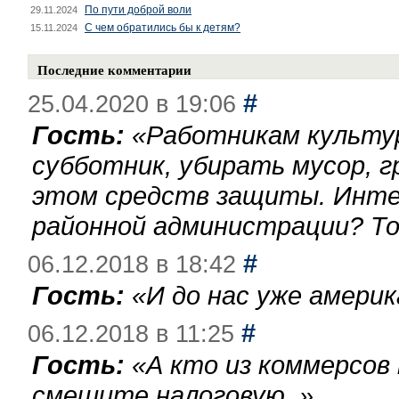
По пути доброй воли
29.11.2024
С чем обратились бы к детям?
15.11.2024
Последние комментарии
#
25.04.2020 в 19:06
Гость:
«
Работникам культу
субботник, убирать мусор, г
этом средств защиты. Инте
районной администрации? То
#
06.12.2018 в 18:42
Гость:
«
И до нас уже америк
#
06.12.2018 в 11:25
Гость:
«
А кто из коммерсов
смешите налоговую.
»