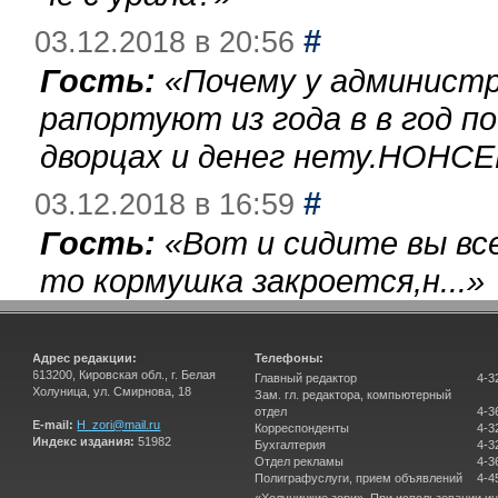
#
03.12.2018 в 20:56
Гость:
«
Почему у администр
рапортуют из года в в год п
дворцах и денег нету.НОНСЕ
#
03.12.2018 в 16:59
Гость:
«
Вот и сидите вы вс
то кормушка закроется,н...
»
Адрес редакции:
Телефоны:
613200, Кировская обл., г. Белая
Главный редактор
4-3
Холуница, ул. Смирнова, 18
Зам. гл. редактора, компьютерный
отдел
4-3
E-mail:
H_zori@mail.ru
Корреспонденты
4-3
Индекс издания:
51982
Бухгалтерия
4-3
Отдел рекламы
4-3
Полиграфуслуги, прием объявлений
4-4