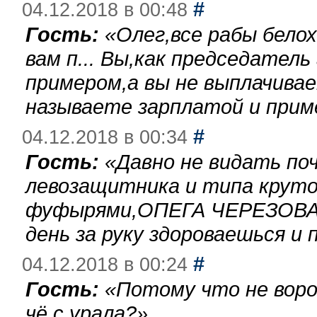
#
04.12.2018 в 00:48
Гость:
«
Олег,все рабы бело
вам п... Вы,как председател
примером,а вы не выплачива
называете зарплатой и при
#
04.12.2018 в 00:34
Гость:
«
Давно не видать по
левозащитника и типа круто
фуфырями,ОПЕГА ЧЕРЕЗОВА-
день за руку здороваешься и п
#
04.12.2018 в 00:24
Гость:
«
Потому что не воро
чё с урала?
»