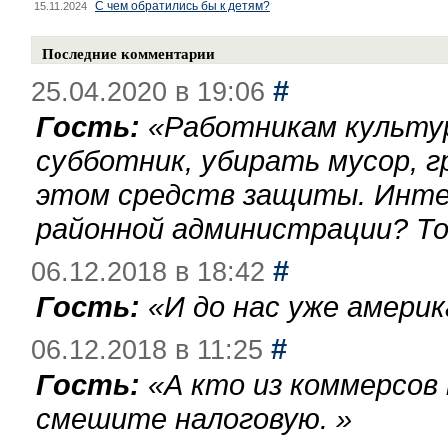
С чем обратились бы к детям?
15.11.2024
Последние комментарии
#
25.04.2020 в 19:06
Гость:
«
Работникам культу
субботник, убирать мусор, г
этом средств защиты. Инте
районной администрации? То
#
06.12.2018 в 18:42
Гость:
«
И до нас уже америк
#
06.12.2018 в 11:25
Гость:
«
А кто из коммерсов
смешите налоговую.
»