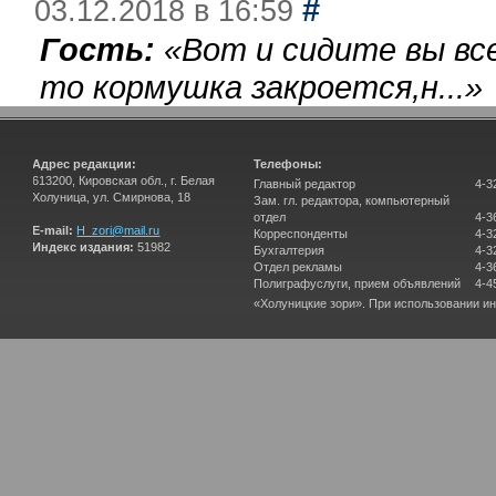
#
03.12.2018 в 16:59
Гость:
«
Вот и сидите вы вс
то кормушка закроется,н...
»
Адрес редакции:
Телефоны:
613200, Кировская обл., г. Белая
Главный редактор
4-3
Холуница, ул. Смирнова, 18
Зам. гл. редактора, компьютерный
отдел
4-3
E-mail:
H_zori@mail.ru
Корреспонденты
4-3
Индекс издания:
51982
Бухгалтерия
4-3
Отдел рекламы
4-3
Полиграфуслуги, прием объявлений
4-4
«Холуницкие зори». При использовании и