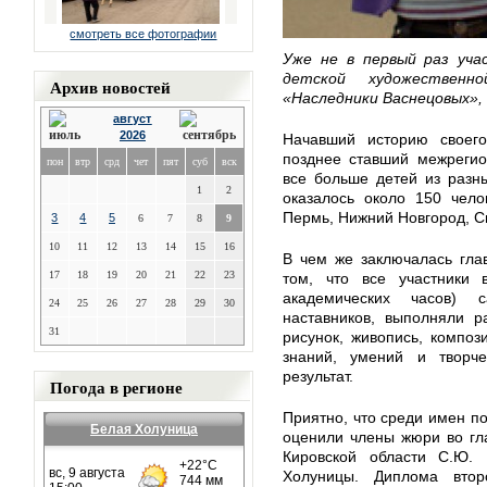
смотреть все фотографии
Уже не в первый раз уча
детской художествен
Архив новостей
«Наследники Васнецовых»,
август
2026
Начавший историю своего
позднее ставший межрегио
пон
втр
срд
чет
пят
суб
вск
все больше детей из разны
1
2
оказалось около 150 чело
Пермь, Нижний Новгород, Сы
3
4
5
6
7
8
9
10
11
12
13
14
15
16
В чем же заключалась гла
17
18
19
20
21
22
23
том, что все участники 
академических часов) 
24
25
26
27
28
29
30
наставников, выполняли р
31
рисунок, живопись, компози
знаний, умений и творче
результат.
Погода в регионе
Приятно, что среди имен п
Белая Холуница
оценили члены жюри во гл
Кировской области С.Ю. 
Холуницы. Диплома вто