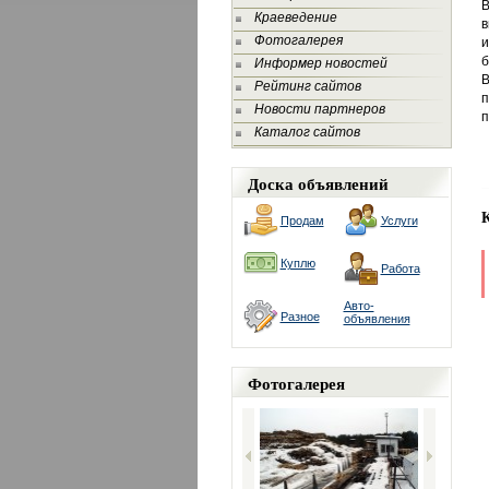
В
Краеведение
в
Фотогалерея
и
б
Информер новостей
В
Рейтинг сайтов
п
Новости партнеров
п
Каталог сайтов
Доска объявлений
Продам
Услуги
Куплю
Работа
Авто-
Разное
объявления
Фотогалерея