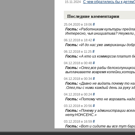
С чем обратились бы к детям
15.11.2024
Последние комментарии
#
25.04.2020 в 19:06
Гость:
«
Работникам культуры предлаг
Интересно, чья инициатива? Неужели
#
06.12.2018 в 18:42
Гость:
«
И до нас уже американцы добра
#
06.12.2018 в 11:25
Гость:
«
А кто из коммерсов платит 
#
04.12.2018 в 00:48
Гость:
«
Олег,все рабы белохолуницко
выплачиваете вовремя копейки,котор
#
04.12.2018 в 00:34
Гость:
«
Давно не видать почему то 
.Олег,ты с ними каждый день за руку зд
#
04.12.2018 в 00:24
Гость:
«
Потому что не воровать надо 
#
03.12.2018 в 20:56
Гость:
«
Почему у администрации всегд
нету.НОНСЕНС.
»
#
03.12.2018 в 16:59
Гость:
«
Вот и сидите вы все тут бара