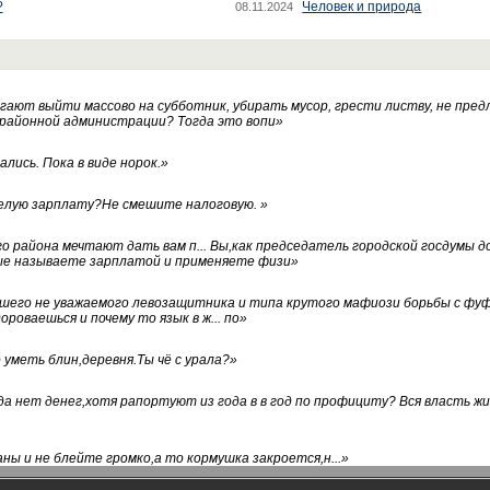
?
Человек и природа
08.11.2024
ают выйти массово на субботник, убирать мусор, грести листву, не пред
 районной администрации? Тогда это вопи
»
лись. Пока в виде норок.
»
белую зарплату?Не смешите налоговую.
»
го района мечтают дать вам п... Вы,как председатель городской госдумы 
ые называете зарплатой и применяете физи
»
нашего не уважаемого левозащитника и типа крутого мафиози борьбы с 
ороваешься и почему то язык в ж... по
»
уметь блин,деревня.Ты чё с урала?
»
а нет денег,хотя рапортуют из года в в год по профициту? Вся власть жи
ны и не блейте громко,а то кормушка закроется,н...
»