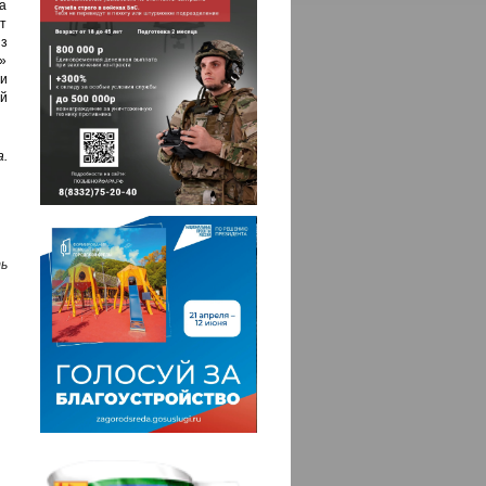
а
ут
з
»
и
й
.
ь