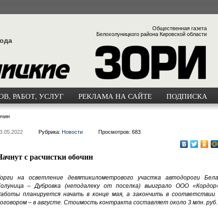
Общественная газета
Белохолуницкого района Кировской области
года
В, РАБОТ, УСЛУГ
РЕКЛАМА НА САЙТЕ
ПОДПИСКА
очин
3.05.2022
Рубрика:
Новости
Просмотров: 683
Начнут с расчистки обочин
орги на осветление девятикилометрового участка автодороги Бела
олуница – Дубровка (неподалеку от поселка) выиграло ООО «Кордор»
аботы планируется начать в конце мая, а закончить в соответствии 
оговором – в августе. Стоимость контракта составляет около 3 млн. руб.