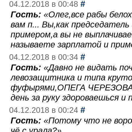
#
04.12.2018 в 00:48
Гость:
«
Олег,все рабы бело
вам п... Вы,как председател
примером,а вы не выплачива
называете зарплатой и при
#
04.12.2018 в 00:34
Гость:
«
Давно не видать по
левозащитника и типа круто
фуфырями,ОПЕГА ЧЕРЕЗОВА-
день за руку здороваешься и п
#
04.12.2018 в 00:24
Гость:
«
Потому что не воро
чё с урала?
»