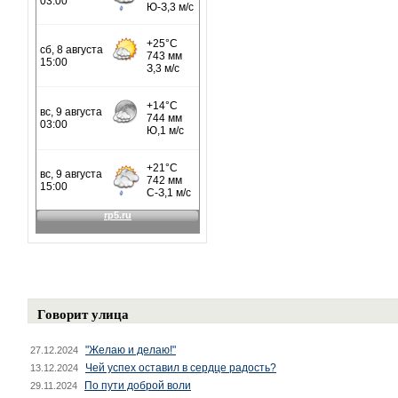
Говорит улица
"Желаю и делаю!"
27.12.2024
Чей успех оставил в сердце радость?
13.12.2024
По пути доброй воли
29.11.2024