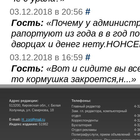
#
03.12.2018 в 20:56
Гость:
«
Почему у администр
рапортуют из года в в год п
дворцах и денег нету.НОНСЕ
#
03.12.2018 в 16:59
Гость:
«
Вот и сидите вы вс
то кормушка закроется,н...
»
Адрес редакции:
Телефоны:
613200, Кировская обл., г. Белая
Главный редактор
4-3
Холуница, ул. Смирнова, 18
Зам. гл. редактора, компьютерный
отдел
4-3
E-mail:
H_zori@mail.ru
Корреспонденты
4-3
Индекс издания:
51982
Бухгалтерия
4-3
Отдел рекламы
4-3
Полиграфуслуги, прием объявлений
4-4