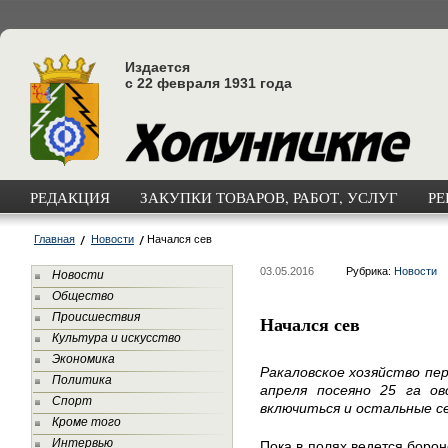
Издается
с 22 февраля 1931 года
РЕДАКЦИЯ
ЗАКУПКИ ТОВАРОВ, РАБОТ, УСЛУГ
РЕ
Главная
Новости
Начался сев
03.05.2016
Рубрика:
Новости
Новости
Общество
Происшествия
Начался сев
Культура и искусство
Экономика
Ракаловское хозяйство пер
Политика
апреля посеяно 25 га о
Спорт
включиться и остальные с
Кроме того
Интервью
Пока в полях ведется борон