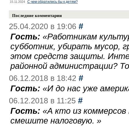
С чем обратились бы к детям?
15.11.2024
Последние комментарии
#
25.04.2020 в 19:06
Гость:
«
Работникам культу
субботник, убирать мусор, г
этом средств защиты. Инте
районной администрации? То
#
06.12.2018 в 18:42
Гость:
«
И до нас уже америк
#
06.12.2018 в 11:25
Гость:
«
А кто из коммерсов
смешите налоговую.
»