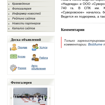
«Надежда» и ООО «Суворов
Краеведение
740 га. В СПК им. Ки
Фотогалерея
«Суворовское» началось б
Информер новостей
Ведется их подкормка, а так
Рейтинг сайтов
Новости партнеров
Каталог сайтов
Комментарии
Доска объявлений
Только зарегистрирова
комментарии.
Войдите
п
Продам
Услуги
Куплю
Работа
Авто-
Разное
объявления
Фотогалерея