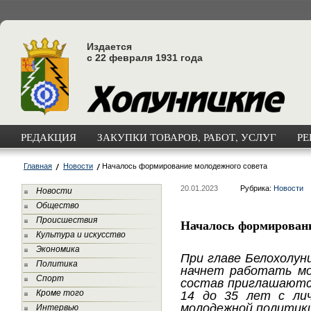
Издается
с 22 февраля 1931 года
РЕДАКЦИЯ
ЗАКУПКИ ТОВАРОВ, РАБОТ, УСЛУГ
РЕ
Главная
Новости
Началось формирование молодежного совета
20.01.2023
Рубрика:
Новости
Новости
Общество
Происшествия
Началось формировани
Культура и искусство
Экономика
При главе Белохолуни
Политика
начнет работать мо
Спорт
состав приглашаютс
Кроме того
14 до 35 лет с ли
молодежной политик
Интервью