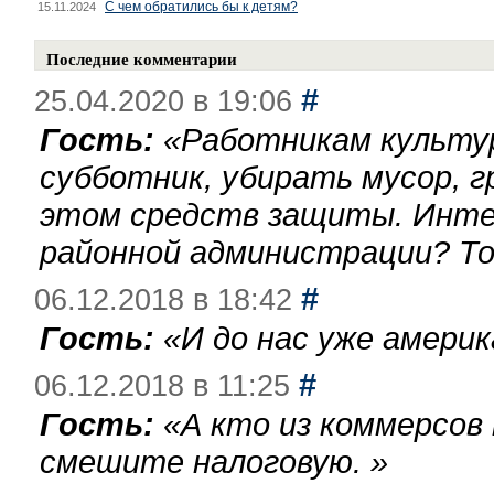
С чем обратились бы к детям?
15.11.2024
Последние комментарии
#
25.04.2020 в 19:06
Гость:
«
Работникам культу
субботник, убирать мусор, г
этом средств защиты. Инте
районной администрации? То
#
06.12.2018 в 18:42
Гость:
«
И до нас уже америк
#
06.12.2018 в 11:25
Гость:
«
А кто из коммерсов
смешите налоговую.
»