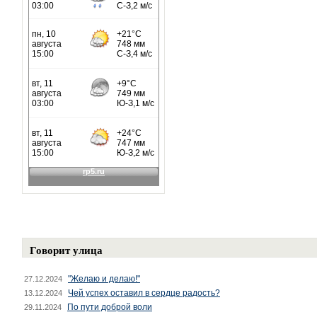
Говорит улица
"Желаю и делаю!"
27.12.2024
Чей успех оставил в сердце радость?
13.12.2024
По пути доброй воли
29.11.2024