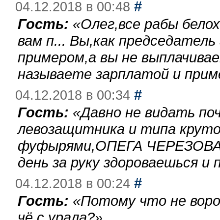
#
04.12.2018 в 00:48
Гость:
«
Олег,все рабы бело
вам п... Вы,как председател
примером,а вы не выплачива
называете зарплатой и при
#
04.12.2018 в 00:34
Гость:
«
Давно не видать по
левозащитника и типа круто
фуфырями,ОПЕГА ЧЕРЕЗОВА-
день за руку здороваешься и п
#
04.12.2018 в 00:24
Гость:
«
Потому что не воро
чё с урала?
»