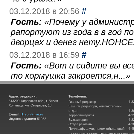
#
03.12.2018 в 20:56
Гость:
«
Почему у администр
рапортуют из года в в год п
дворцах и денег нету.НОНСЕ
#
03.12.2018 в 16:59
Гость:
«
Вот и сидите вы вс
то кормушка закроется,н...
»
Адрес редакции:
Телефоны:
613200, Кировская обл., г. Белая
Главный редактор
4-3
Холуница, ул. Смирнова, 18
Зам. гл. редактора, компьютерный
отдел
4-3
E-mail:
H_zori@mail.ru
Корреспонденты
4-3
Индекс издания:
51982
Бухгалтерия
4-3
Отдел рекламы
4-3
Полиграфуслуги, прием объявлений
4-4