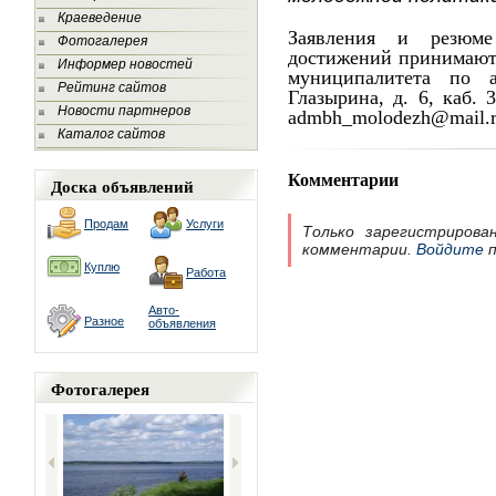
Краеведение
Заявления и резюм
Фотогалерея
достижений принимаю
Информер новостей
муниципалитета по а
Рейтинг сайтов
Глазырина, д. 6, каб. 3
Новости партнеров
admbh_molodezh@mail.r
Каталог сайтов
Комментарии
Доска объявлений
Продам
Услуги
Только зарегистрирова
комментарии.
Войдите
п
Куплю
Работа
Авто-
Разное
объявления
Фотогалерея