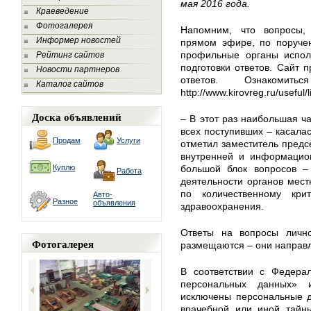
мая 2016 года.
Краеведение
Фотогалерея
Напомним, что вопросы,
Информер новостей
прямом эфире, по поруче
профильные органы испол
Рейтинг сайтов
подготовки ответов. Сайт 
Новости партнеров
ответов. Ознаком
Каталог сайтов
http://www.kirovreg.ru/useful/
Доска объявлений
– В этот раз наибольшая ча
всех поступивших – касалас
Продам
Услуги
отметил заместитель предс
внутренней и информацион
Куплю
большой блок вопросов –
Работа
деятельности органов мест
по количественному кр
Авто-
Разное
объявления
здравоохранения.
Ответы на вопросы лично
Фотогалерея
размещаются – они направ
В соответствии с Федер
персональных данных» 
исключены персональные д
врачебной или иной тайн