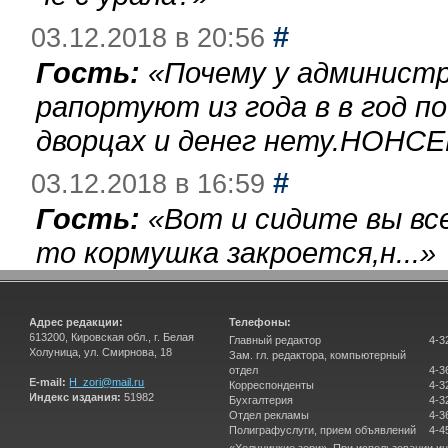
#
03.12.2018 в 20:56
Гость:
«
Почему у администр
рапортуют из года в в год п
дворцах и денег нету.НОНСЕ
#
03.12.2018 в 16:59
Гость:
«
Вот и сидите вы вс
то кормушка закроется,н...
»
Адрес редакции:
Телефоны:
613200, Кировская обл., г. Белая
Главный редактор
4-3
Холуница, ул. Смирнова, 18
Зам. гл. редактора, компьютерный
отдел
4-3
E-mail:
H_zori@mail.ru
Корреспонденты
4-3
Индекс издания:
51982
Бухгалтерия
4-3
Отдел рекламы
4-3
Полиграфуслуги, прием объявлений
4-4