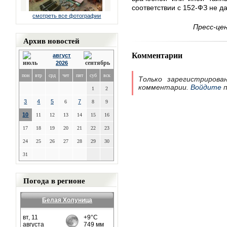
соответствии с 152-ФЗ не д
смотреть все фотографии
Пресс-це
Архив новостей
Комментарии
август
2026
пон
втр
срд
чет
пят
суб
вск
Только зарегистрирова
комментарии.
Войдите
п
1
2
3
4
5
7
6
8
9
10
11
12
13
14
15
16
17
18
19
20
21
22
23
24
25
26
27
28
29
30
31
Погода в регионе
Белая Холуница