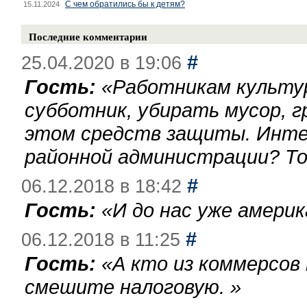
С чем обратились бы к детям?
15.11.2024
Последние комментарии
#
25.04.2020 в 19:06
Гость:
«
Работникам культу
субботник, убирать мусор, г
этом средств защиты. Инте
районной администрации? То
#
06.12.2018 в 18:42
Гость:
«
И до нас уже америк
#
06.12.2018 в 11:25
Гость:
«
А кто из коммерсов
смешите налоговую.
»