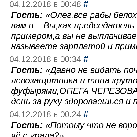
#
04.12.2018 в 00:48
Гость:
«
Олег,все рабы бело
вам п... Вы,как председател
примером,а вы не выплачива
называете зарплатой и при
#
04.12.2018 в 00:34
Гость:
«
Давно не видать по
левозащитника и типа круто
фуфырями,ОПЕГА ЧЕРЕЗОВА-
день за руку здороваешься и п
#
04.12.2018 в 00:24
Гость:
«
Потому что не воро
чё с урала?
»