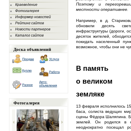
Поэтому и перегоревш
Краеведение
местности оперативнее.
Фотогалерея
Информер новостей
Например, в д. Стариков
Рейтинг сайтов
обновили десять све
Новости партнеров
инфраструктуры (дороги, ос
Каталог сайтов
десяток жителей, обходит
покидать населенный пунк
возможное, чтобы они не ч
Доска объявлений
Продам
Услуги
В память
Куплю
Работа
о великом
Авто-
Разное
объявления
земляке
Фотогалерея
13 февраля исполнилось 150
баса, солиста ведущих мир
сцены Фёдора Шаляпина. Би
землей. Он родился в с
неоднократно посещал р