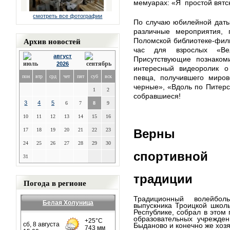
мемуарах: «Я
простой вятс
смотреть все фотографии
По случаю юбилейной даты
различные мероприятия, 
Архив новостей
Поломской библиотеке-фил
час для взрослых «В
август
Присутствующие познаком
2026
интересный видеоролик о
пон
втр
срд
чет
пят
суб
вск
певца, получившего миров
черные», «Вдоль по Питерс
1
2
собравшиеся!
3
4
5
6
7
8
9
10
11
12
13
14
15
16
17
18
19
20
21
22
23
Верны
24
25
26
27
28
29
30
спортивной
31
традиции
Погода в регионе
Традиционный волейбол
Белая Холуница
выпускника Троицкой школ
Республике, собрал в этом 
образовательных учреждени
Быданово и конечно же хоз