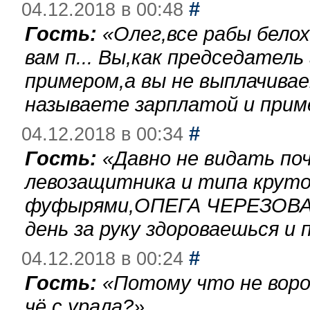
#
04.12.2018 в 00:48
Гость:
«
Олег,все рабы бело
вам п... Вы,как председател
примером,а вы не выплачива
называете зарплатой и при
#
04.12.2018 в 00:34
Гость:
«
Давно не видать по
левозащитника и типа круто
фуфырями,ОПЕГА ЧЕРЕЗОВА-
день за руку здороваешься и п
#
04.12.2018 в 00:24
Гость:
«
Потому что не воро
чё с урала?
»