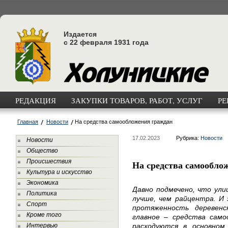
Издается
с 22 февраля 1931 года
РЕДАКЦИЯ
ЗАКУПКИ ТОВАРОВ, РАБОТ, УСЛУГ
РЕ
Главная
Новости
На средства самообложения граждан
17.02.2023
Рубрика:
Новости
Новости
Общество
Происшествия
На средства самообло
Культура и искусство
Экономика
Давно подмечено, что ули
Политика
лучше, чем райцентра. И 
Спорт
протяженность деревенс
Кроме того
главное – средства сам
Интервью
расходуются в основном 