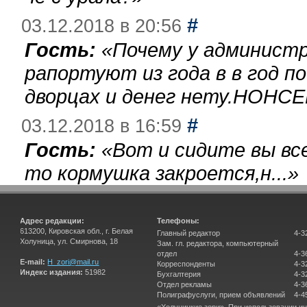
#
03.12.2018 в 20:56
Гость:
«
Почему у администр
рапортуют из года в в год п
дворцах и денег нету.НОНСЕ
#
03.12.2018 в 16:59
Гость:
«
Вот и сидите вы вс
то кормушка закроется,н...
»
Адрес редакции:
Телефоны:
613200, Кировская обл., г. Белая
Главный редактор
4-3
Холуница, ул. Смирнова, 18
Зам. гл. редактора, компьютерный
отдел
4-3
E-mail:
H_zori@mail.ru
Корреспонденты
4-3
Индекс издания:
51982
Бухгалтерия
4-3
Отдел рекламы
4-3
Полиграфуслуги, прием объявлений
4-4