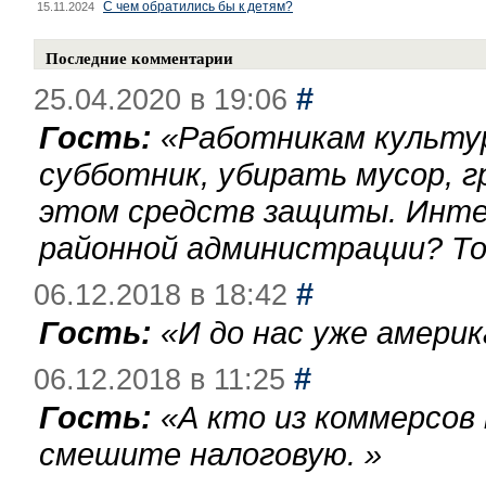
С чем обратились бы к детям?
15.11.2024
Последние комментарии
#
25.04.2020 в 19:06
Гость:
«
Работникам культу
субботник, убирать мусор, г
этом средств защиты. Инте
районной администрации? То
#
06.12.2018 в 18:42
Гость:
«
И до нас уже америк
#
06.12.2018 в 11:25
Гость:
«
А кто из коммерсов
смешите налоговую.
»