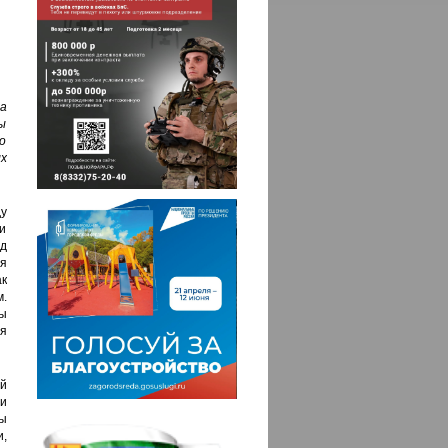
а
ы
о
х
у
и
д
ая
к
.
мы
я
й
и
ы
и,