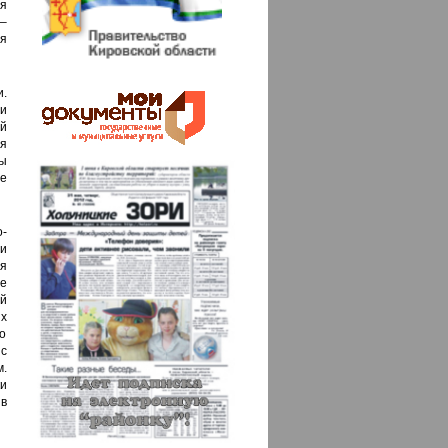
я
–
я
и.
и
ей
я
ы
те
-
и
я
е
й
ях
но
нс
.
и
в