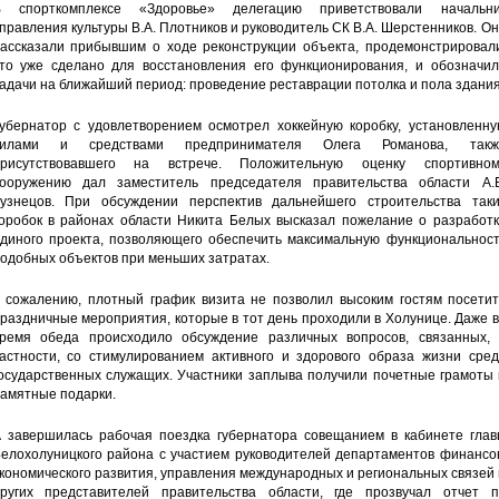
 спорткомплексе «Здоровье» делегацию приветствовали начальни
правления культуры В.А. Плотников и руководитель СК В.А. Шерстенников. О
ассказали прибывшим о ходе реконструкции объекта, продемонстрировали
то уже сделано для восстановления его функционирования, и обозначил
адачи на ближайший период: проведение реставрации потолка и пола здания
убернатор с удовлетворением осмотрел хоккейную коробку, установленну
силами и средствами предпринимателя Олега Романова, такж
рисутствовавшего на встрече. Положительную оценку спортивном
ооружению дал заместитель председателя правительства области А.Б
узнецов. При обсуждении перспектив дальнейшего строительства таки
оробок в районах области Никита Белых высказал пожелание о разработк
диного проекта, позволяющего обеспечить максимальную функциональност
одобных объектов при меньших затратах.
 сожалению, плотный график визита не позволил высоким гостям посетит
раздничные мероприятия, которые в тот день проходили в Холунице. Даже 
ремя обеда происходило обсуждение различных вопросов, связанных, 
астности, со стимулированием активного и здорового образа жизни сред
осударственных служащих. Участники заплыва получили почетные грамоты 
амятные подарки.
 завершилась рабочая поездка губернатора совещанием в кабинете глав
елохолуницкого района с участием руководителей департаментов финансов
кономического развития, управления международных и региональных связей
ругих представителей правительства области, где прозвучал отчет п