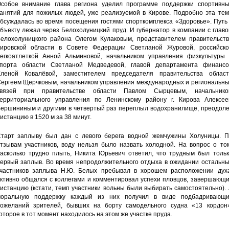
собое внимание глава региона уделил программе поддержки спортивны
анятий для пожилых людей, уже реализуемой в Кирове. Подробно эта тем
бсуждалась во время посещения гостями спорткомплекса «Здоровье». Путь
бъекту лежал через Белохолуницкий пруд. И губернатор в компании с глав
елохолуницкого района Олегом Кулаковым, представителем правительств
ировской области в Совете Федерации Светланой Журовой, российско
егкоатлеткой Анной Альминовой, начальником управления физкультуры 
порта области Светланой Медведевой, главой департамента финансо
леной Ковалёвой, заместителем председателя правительства област
ергеем Щерчковым, начальником управления международных и региональны
связей при правительстве области Павлом Сырцевым, начальнико
ерриториального управления по Ленинскому району г. Кирова Алексее
ершининым и другими в четвертый раз переплыл водохранилище, преодоле
истанцию в 1520 м за 38 минут.
тарт заплыву был дан с левого берега водной жемчужины Холуницы. П
тзывам участников, воду нельзя было назвать холодной. На вопрос о том
асколько трудно плыть, Никита Юрьевич ответил, что трудным был тольк
ервый заплыв. Во время непродолжительного отдыха в ожидании остальны
частников заплыва Н.Ю. Белых пребывал в хорошем расположении духа
ктивно общался с коллегами и комментировал успехи пловцов, завершающи
истанцию (кстати, темп участники вольны были выбирать самостоятельно).
оральную поддержку каждый из них получил в виде подбадривающи
ожеланий зрителей, бывших на борту самодельного судна «13 кордон»
оторое в тот момент находилось на этом же участке пруда.