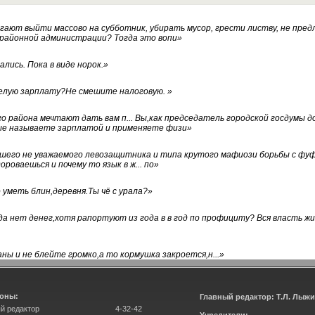
ают выйти массово на субботник, убирать мусор, грести листву, не пред
 районной администрации? Тогда это вопи
»
лись. Пока в виде норок.
»
белую зарплату?Не смешите налоговую.
»
го района мечтают дать вам п... Вы,как председатель городской госдумы 
ые называете зарплатой и применяете физи
»
нашего не уважаемого левозащитника и типа крутого мафиози борьбы с 
ороваешься и почему то язык в ж... по
»
уметь блин,деревня.Ты чё с урала?
»
а нет денег,хотя рапортуют из года в в год по профициту? Вся власть жи
ны и не блейте громко,а то кормушка закроется,н...
»
оны:
Главный редактор: Т.Л. Лыж
й редактор
4-32-42