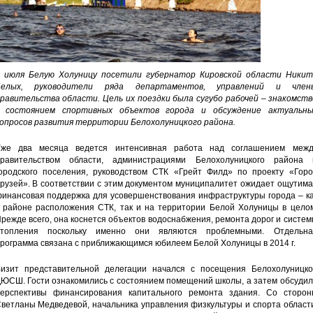
 июля Белую Холуницу посетили губернатор Кировской области Никит
Белых, руководители ряда департаментов, управлений и член
равительства области. Цель их поездки была сугубо рабочей – знакомств
 состоянием спортивных объектов города и обсуждение актуальны
опросов развития территории Белохолуницкого района.
же два месяца ведется интенсивная работа над соглашением межд
равительством области, администрациями Белохолуницкого района 
ородского поселения, руководством СТК «Грейт Филд» по проекту «Горо
рузей». В соответствии с этим документом муниципалитет ожидает ощутим
инансовая поддержка для усовершенствования инфраструктуры города – ка
 районе расположения СТК, так и на территории Белой Холуницы в целом
режде всего, она коснется объектов водоснабжения, ремонта дорог и систе
топления поскольку именно они являются проблемными. Отдельна
рограмма связана с приближающимся юбилеем Белой Холуницы в 2014 г.
изит представительной делегации начался с посещения Белохолуницко
ЮСШ. Гости ознакомились с состоянием помещений школы, а затем обсудил
ерспективы финансирования капитального ремонта здания. Со сторон
ветланы Медведевой, начальника управления физкультуры и спорта област