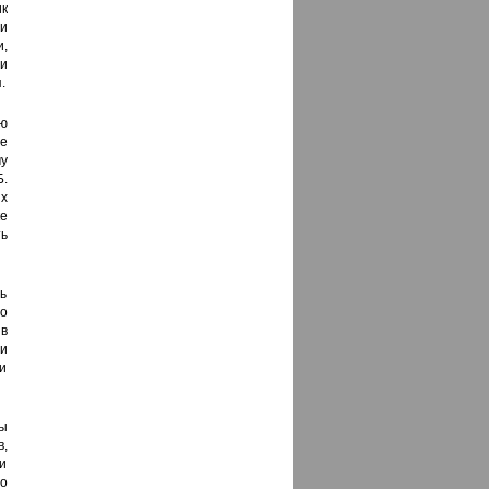
к
ни
,
и
.
ю
е
у
.
х
е
ь
ь
во
в
и
и
ы
,
 и
о