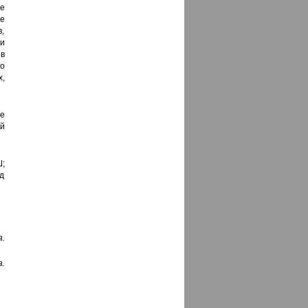
е
е
в,
и
ов
о
,
не
ой
;
д
а.
.