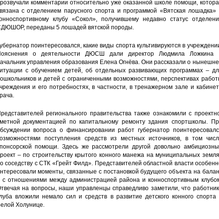
розвучали комментарии относительно уже оказанной школе помощи, котора
вязана с отделением парусного спорта и программой «Вятская лошадка» 
онноспортивному клубу «Сокол», получившему недавно статус отделени
ДЮШОР, переданы 5 лошадей вятской породы.
убернатор поинтересовался, какие виды спорта культивируются в учреждени
Пояснения о деятельности ДЮСШ дали директор Людмила Ложкина 
ачальник управления образования Елена Огнёва. Они рассказали о нынешн
итуации с обучением детей, об отдельных развивающих программах – дл
ошкольников и детей с ограниченными возможностями, перспективах работ
чреждения и его потребностях, в частности, в тренажерном зале и кабине
рача.
редставителей регионального правительства также ознакомили с проектно
метной документацией по капитальному ремонту здания спортшколы. Пр
бсуждении вопроса о финансировании работ губернатор поинтересовалс
озможностями поступления средств из местных источников, в том числ
понсорской помощи. Здесь же рассмотрели другой довольно амбициозны
роект – по строительству крытого конного манежа на муниципальных земл
о соседству с СТК «Грейт Филд». Представителей областной власти особен
нтересовали моменты, связанные с постановкой будущего объекта на бала
 с отношениями между администрацией района и конноспортивным клубом
твечая на вопросы, наши управленцы справедливо заметили, что работник
луба вложили немало сил и средств в развитие детского конного спорта 
елой Холунице.