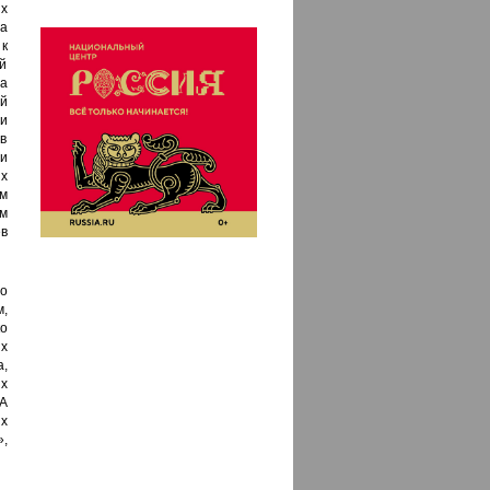
х
а
 к
ой
а
й
и
в
и
х
м
м
в
о
,
о
х
,
х
 А
х
,