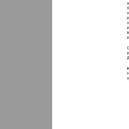
а
б
о
р
з
р
в
р
О
р
Д
Н
Н
п