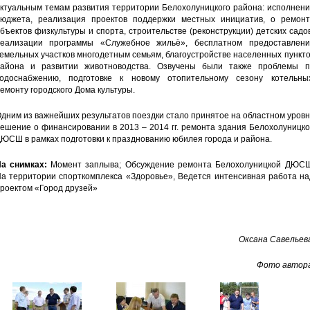
ктуальным темам развития территории Белохолуницкого района: исполнени
юджета, реализация проектов поддержки местных инициатив, о ремонт
бъектов физкультуры и спорта, строительстве (реконструкции) детских садо
еализации программы «Служебное жильё», бесплатном предоставлени
емельных участков многодетным семьям, благоустройстве населенных пункт
айона и развитии животноводства. Озвучены были также проблемы п
одоснабжению, подготовке к новому отопительному сезону котельных
емонту городского Дома культуры.
дним из важнейших результатов поездки стало принятое на областном уров
ешение о финансировании в 2013 – 2014 гг. ремонта здания Белохолуницк
ЮСШ в рамках подготовки к празднованию юбилея города и района.
а снимках:
Момент заплыва; Обсуждение ремонта Белохолуницкой ДЮСШ
а территории спорткомплекса «Здоровье», Ведется интенсивная работа на
роектом «Город друзей»
Оксана Савельев
Фото автора