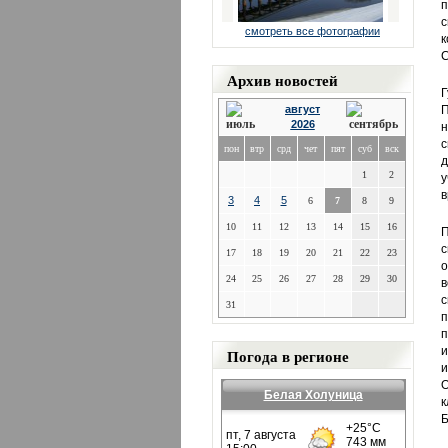
п
с
смотреть все фотографии
к
С
Архив новостей
Г
август
2026
н
с
пон
втр
срд
чет
пят
суб
вск
д
1
2
у
в
3
4
5
6
7
8
9
10
11
12
13
14
15
16
П
с
17
18
19
20
21
22
23
о
24
25
26
27
28
29
30
в
с
31
п
п
и
Погода в регионе
и
О
Белая Холуница
к
Б