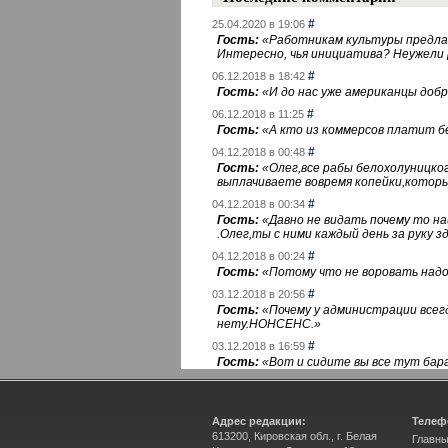
#
25.04.2020 в 19:06
Гость:
«
Работникам культуры предлаг
Интересно, чья инициатива? Неужели
#
06.12.2018 в 18:42
Гость:
«
И до нас уже американцы добра
#
06.12.2018 в 11:25
Гость:
«
А кто из коммерсов платит 
#
04.12.2018 в 00:48
Гость:
«
Олег,все рабы белохолуницко
выплачиваете вовремя копейки,котор
#
04.12.2018 в 00:34
Гость:
«
Давно не видать почему то 
.Олег,ты с ними каждый день за руку зд
#
04.12.2018 в 00:24
Гость:
«
Потому что не воровать надо 
#
03.12.2018 в 20:56
Гость:
«
Почему у администрации всегд
нету.НОНСЕНС.
»
#
03.12.2018 в 16:59
Гость:
«
Вот и сидите вы все тут бара
Адрес редакции:
Телеф
613200, Кировская обл., г. Белая
Главны