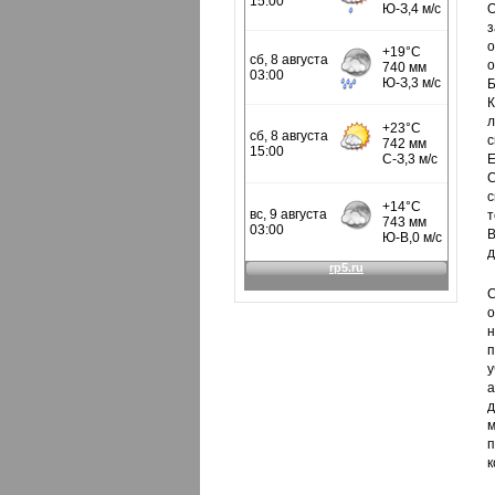
О
з
о
о
Б
К
л
с
Е
С
т
В
д
С
о
н
п
у
а
д
м
п
к