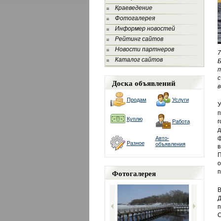
Краеведение
Фотогалерея
Информер новостей
Рейтинг сайтов
Новости партнеров
7
Каталог сайтов
п
с
Доска объявлений
в
Продам
Услуги
У
п
Куплю
г
Работа
д
ф
Авто-
Разное
объявления
в
П
о
Фотогалерея
п
В
Д
п
С