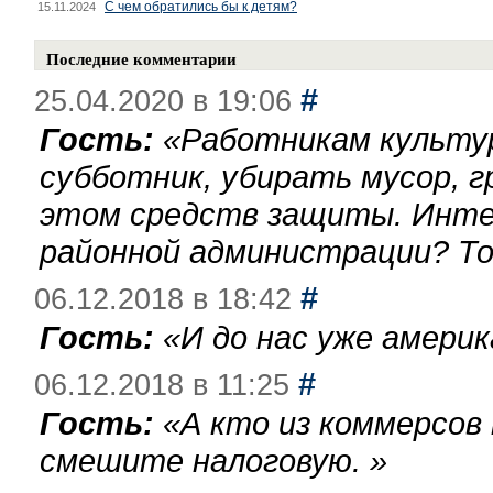
С чем обратились бы к детям?
15.11.2024
Последние комментарии
#
25.04.2020 в 19:06
Гость:
«
Работникам культу
субботник, убирать мусор, г
этом средств защиты. Инте
районной администрации? То
#
06.12.2018 в 18:42
Гость:
«
И до нас уже америк
#
06.12.2018 в 11:25
Гость:
«
А кто из коммерсов
смешите налоговую.
»