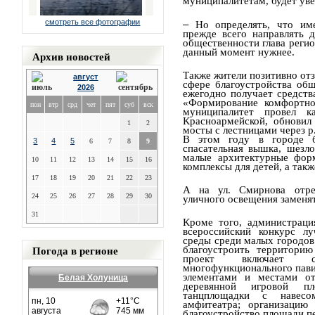
муниципалитетам, будет уве
смотреть все фотографии
–
Но определять, что им
прежде всего направлять 
общественности глава регио
данный момент нужнее.
Архив новостей
Также жители позитивно от
август
сфере благоустройства об
2026
ежегодно получает средств
«Формирование комфортно
пон
втр
срд
чет
пят
суб
вск
муниципалитет провел к
Красноармейской, обновил
1
2
мосты с лестницами через р
В этом году в городе бл
3
4
5
6
7
8
9
спасательная вышка, шезло
малые архитектурные фор
10
11
12
13
14
15
16
комплексы для детей, а так
17
18
19
20
21
22
23
А на ул. Смирнова отре
24
25
26
27
28
29
30
уличного освещения заменя
31
Кроме того, администраци
всероссийский конкурс л
среды среди малых городов
Погода в регионе
благоустроить территорию
проект включает со
многофункционального пави
элементами и местами от
Белая Холуница
деревянной игровой пл
танцплощадки с навесо
амфитеатра; организацию 
благоустройство площади п