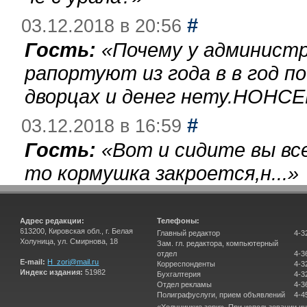
#
03.12.2018 в 20:56
Гость:
«
Почему у администр
рапортуют из года в в год п
дворцах и денег нету.НОНСЕ
#
03.12.2018 в 16:59
Гость:
«
Вот и сидите вы вс
то кормушка закроется,н...
»
Адрес редакции:
Телефоны:
613200, Кировская обл., г. Белая
Главный редактор
4-3
Холуница, ул. Смирнова, 18
Зам. гл. редактора, компьютерный
отдел
4-3
E-mail:
H_zori@mail.ru
Корреспонденты
4-3
Индекс издания:
51982
Бухгалтерия
4-3
Отдел рекламы
4-3
Полиграфуслуги, прием объявлений
4-4