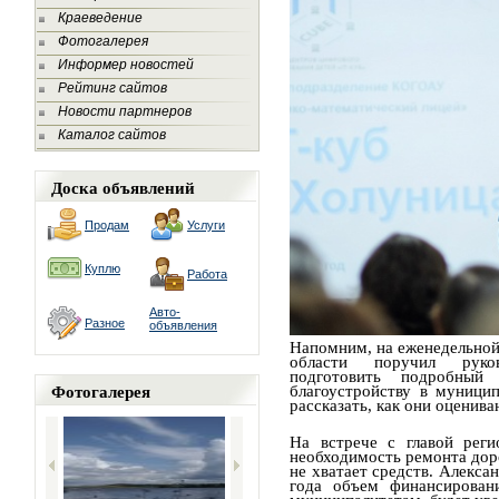
Краеведение
Фотогалерея
Информер новостей
Рейтинг сайтов
Новости партнеров
Каталог сайтов
Доска объявлений
Продам
Услуги
Куплю
Работа
Авто-
Разное
объявления
Напомним, на еженедельной
области поручил руков
подготовить подробный
Фотогалерея
благоустройству в муници
рассказать, как они оценив
На встрече с главой реги
необходимость ремонта доро
не хватает средств. Алекса
года объем финансирован