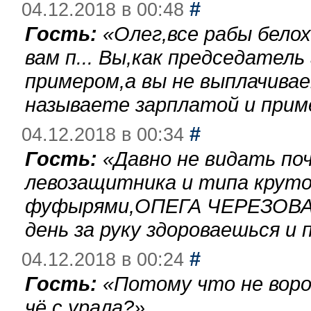
#
04.12.2018 в 00:48
Гость:
«
Олег,все рабы бело
вам п... Вы,как председател
примером,а вы не выплачива
называете зарплатой и при
#
04.12.2018 в 00:34
Гость:
«
Давно не видать по
левозащитника и типа круто
фуфырями,ОПЕГА ЧЕРЕЗОВА-
день за руку здороваешься и п
#
04.12.2018 в 00:24
Гость:
«
Потому что не воро
чё с урала?
»