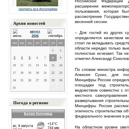
Российской Федерации 
расширении межоператорс
смотреть все фотографии
пользования, которая б
рассмотрение Государстве
весенней сессии.
Архив новостей
август
– Для гостей из других с
2026
определяется качеством мо
стоит ли вкладывать средст
пон
втр
срд
чет
пят
суб
вск
области нередко только вые
1
2
полностью исчезает. Так н
3
4
5
6
7
8
9
отметил Александр Соколов
10
11
12
13
14
15
16
По словам министра инфор
17
18
19
20
21
22
23
Алексея Сухих, для по
Минцифры России определи
24
25
26
27
28
29
30
площадки под строитель
31
ведомством совместно с о
местного самоуправления
развертывания строительны
Погода в регионе
Минцифры России рассмат
этапность строительства об
Белая Холуница
федерального значения в р
На областном уровне увел