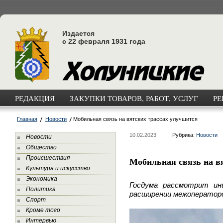
Издается
с 22 февраля 1931 года
РЕДАКЦИЯ
ЗАКУПКИ ТОВАРОВ, РАБОТ, УСЛУГ
РЕ
Главная
Новости
Мобильная связь на вятских трассах улучшится
10.02.2023
Рубрика:
Новости
Новости
Общество
Происшествия
Мобильная связь на в
Культура и искусство
Экономика
Госдума рассмотрит ин
Политика
расширении
межоператорс
Спорт
Кроме того
Интервью