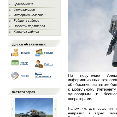
Краеведение
Фотогалерея
Информер новостей
Рейтинг сайтов
Новости партнеров
Каталог сайтов
Доска объявлений
Продам
Услуги
Куплю
Работа
Авто-
По поручению Алекс
Разное
объявления
информационных технолог
об обеспечении автомоби
к мобильному Интернету
Фотогалерея
однородным
и бесшов
операторами.
Напомним, для решения пр
направил в адрес замес