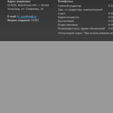
Адрес редакции:
Телефоны:
613200, Кировская обл., г. Белая
Главный редактор
4-3
Холуница, ул. Смирнова, 18
Зам. гл. редактора, компьютерный
отдел
4-3
E-mail:
H_zori@mail.ru
Корреспонденты
4-3
Индекс издания:
51982
Бухгалтерия
4-3
Отдел рекламы
4-3
Полиграфуслуги, прием объявлений
4-4
«Холуницкие зори». При использовании и