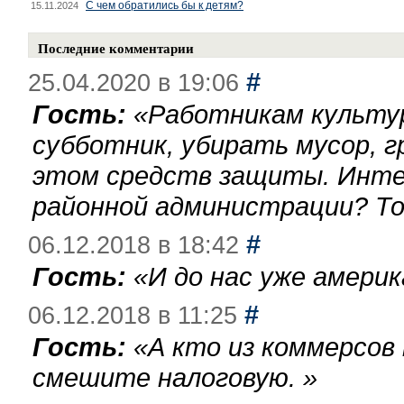
С чем обратились бы к детям?
15.11.2024
Последние комментарии
#
25.04.2020 в 19:06
Гость:
«
Работникам культу
субботник, убирать мусор, г
этом средств защиты. Инте
районной администрации? То
#
06.12.2018 в 18:42
Гость:
«
И до нас уже америк
#
06.12.2018 в 11:25
Гость:
«
А кто из коммерсов
смешите налоговую.
»