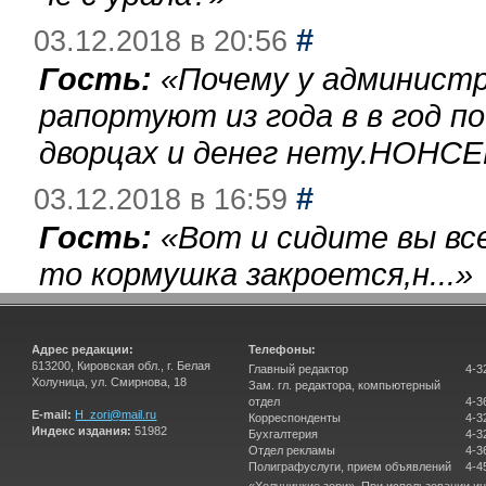
#
03.12.2018 в 20:56
Гость:
«
Почему у администр
рапортуют из года в в год п
дворцах и денег нету.НОНСЕ
#
03.12.2018 в 16:59
Гость:
«
Вот и сидите вы вс
то кормушка закроется,н...
»
Адрес редакции:
Телефоны:
613200, Кировская обл., г. Белая
Главный редактор
4-3
Холуница, ул. Смирнова, 18
Зам. гл. редактора, компьютерный
отдел
4-3
E-mail:
H_zori@mail.ru
Корреспонденты
4-3
Индекс издания:
51982
Бухгалтерия
4-3
Отдел рекламы
4-3
Полиграфуслуги, прием объявлений
4-4