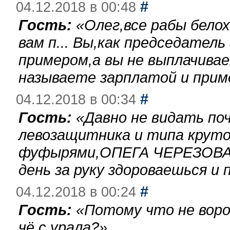
#
04.12.2018 в 00:48
Гость:
«
Олег,все рабы бело
вам п... Вы,как председател
примером,а вы не выплачива
называете зарплатой и при
#
04.12.2018 в 00:34
Гость:
«
Давно не видать по
левозащитника и типа круто
фуфырями,ОПЕГА ЧЕРЕЗОВА-
день за руку здороваешься и п
#
04.12.2018 в 00:24
Гость:
«
Потому что не воро
чё с урала?
»