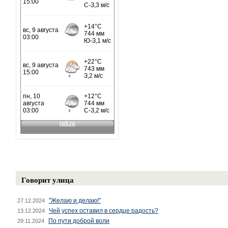
Говорит улица
"Желаю и делаю!"
27.12.2024
Чей успех оставил в сердце радость?
13.12.2024
По пути доброй воли
29.11.2024