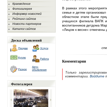
Краеведение
В рамках этого мероприят
Фотогалерея
семье и детям организовал
Информер новостей
областном этапе были пре
Рейтинг сайтов
учащихся филиала ВАПК и 
Новости партнеров
воспитанников детдома Ма
Каталог сайтов
«Лицом к весне» отмечены
Доска объявлений
сп
Продам
Услуги
Куплю
Работа
Комментарии
Авто-
Разное
объявления
Только зарегистрирова
комментарии.
Войдите
п
Фотогалерея