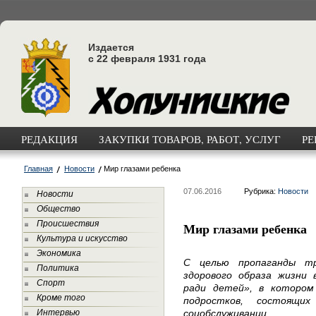
Издается
с 22 февраля 1931 года
РЕДАКЦИЯ
ЗАКУПКИ ТОВАРОВ, РАБОТ, УСЛУГ
РЕ
Главная
Новости
Мир глазами ребенка
07.06.2016
Рубрика:
Новости
Новости
Общество
Происшествия
Мир глазами ребенка
Культура и искусство
Экономика
С целью пропаганды тр
Политика
здорового образа жизни
Спорт
ради детей», в котором
Кроме того
подростков, состоящ
Интервью
соцобслуживании.