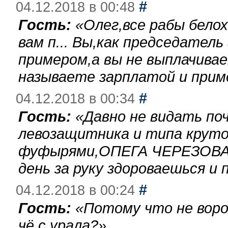
#
04.12.2018 в 00:48
Гость:
«
Олег,все рабы бело
вам п... Вы,как председател
примером,а вы не выплачива
называете зарплатой и при
#
04.12.2018 в 00:34
Гость:
«
Давно не видать по
левозащитника и типа круто
фуфырями,ОПЕГА ЧЕРЕЗОВА-
день за руку здороваешься и п
#
04.12.2018 в 00:24
Гость:
«
Потому что не воро
чё с урала?
»