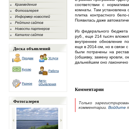
соответствии с норматива
Краеведение
комнаты. Там установлена 
Фотогалерея
плитка контрастного бело-
Информер новостей
Появилась даже автоматиче
Рейтинг сайтов
Новости партнеров
Из федерального бюджета 
Каталог сайтов
руб., еще 214 тысяч вложил
внутреннее обновление по
еще в 2014-ом, но в связи 
Доска объявлений
были потрачены на реста
(обшивку, замену кровли, о
Продам
Услуги
дальнейшем оно лаконично в
Куплю
Работа
Авто-
Разное
объявления
Комментарии
Фотогалерея
Только зарегистрирова
комментарии.
Войдите
п