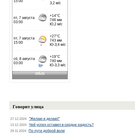
Говорит улица
"Желаю и делаю!"
27.12.2024
Чей успех оставил в сердце радость?
13.12.2024
По пути доброй воли
29.11.2024