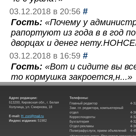
#
03.12.2018 в 20:56
Гость:
«
Почему у администр
рапортуют из года в в год п
дворцах и денег нету.НОНСЕ
#
03.12.2018 в 16:59
Гость:
«
Вот и сидите вы вс
то кормушка закроется,н...
»
Адрес редакции:
Телефоны:
613200, Кировская обл., г. Белая
Главный редактор
4-3
Холуница, ул. Смирнова, 18
Зам. гл. редактора, компьютерный
отдел
4-3
E-mail:
H_zori@mail.ru
Корреспонденты
4-3
Индекс издания:
51982
Бухгалтерия
4-3
Отдел рекламы
4-3
Полиграфуслуги, прием объявлений
4-4