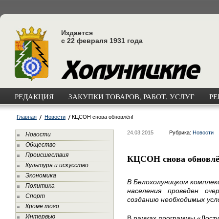
Издается
с 22 февраля 1931 года
РЕДАКЦИЯ
ЗАКУПКИ ТОВАРОВ, РАБОТ, УСЛУГ
РЕ
Главная
Новости
КЦСОН снова обновлён!
24.03.2015
Рубрика:
Новости
Новости
Общество
Происшествия
КЦСОН снова обновлё
Культура и искусство
Экономика
В Белохолуницком комплек
Политика
населения проведен оч
Спорт
созданию необходимых усл
Кроме того
Интервью
В рамках программы «Досту