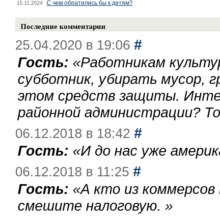
С чем обратились бы к детям?
15.11.2024
Последние комментарии
#
25.04.2020 в 19:06
Гость:
«
Работникам культу
субботник, убирать мусор, г
этом средств защиты. Инте
районной администрации? То
#
06.12.2018 в 18:42
Гость:
«
И до нас уже америк
#
06.12.2018 в 11:25
Гость:
«
А кто из коммерсов
смешите налоговую.
»