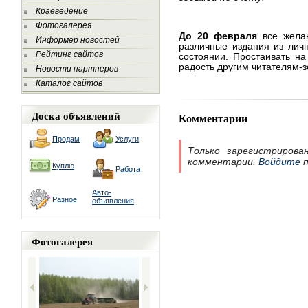
Краеведение
Фотогалерея
До 20 февраля
все желаю
Информер новостей
различные издания из лич
Рейтинг сайтов
состоянии. Простаивать на
радость другим читателям-
Новости партнеров
Каталог сайтов
Доска объявлений
Комментарии
Продам
Услуги
Только зарегистрирова
комментарии.
Войдите
п
Куплю
Работа
Авто-
Разное
объявления
Фотогалерея