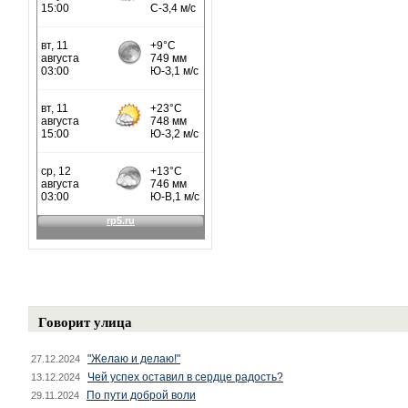
Говорит улица
"Желаю и делаю!"
27.12.2024
Чей успех оставил в сердце радость?
13.12.2024
По пути доброй воли
29.11.2024