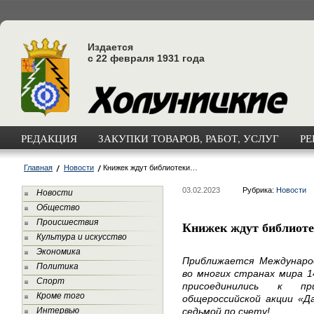
Издается
с 22 февраля 1931 года
РЕДАКЦИЯ
ЗАКУПКИ ТОВАРОВ, РАБОТ, УСЛУГ
РЕ
Главная
Новости
Книжек ждут библиотеки…
03.02.2023
Рубрика:
Новости
Новости
Общество
Происшествия
Книжек ждут библиот
Культура и искусство
Экономика
Приближается Междунаро
Политика
во многих странах мира 1
Спорт
присоединились к пр
Кроме того
общероссийской акции «Д
Интервью
седьмой по счету!