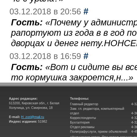
#
03.12.2018 в 20:56
Гость:
«
Почему у администр
рапортуют из года в в год п
дворцах и денег нету.НОНСЕ
#
03.12.2018 в 16:59
Гость:
«
Вот и сидите вы вс
то кормушка закроется,н...
»
Адрес редакции:
Телефоны:
613200, Кировская обл., г. Белая
Главный редактор
4-3
Холуница, ул. Смирнова, 18
Зам. гл. редактора, компьютерный
отдел
4-3
E-mail:
H_zori@mail.ru
Корреспонденты
4-3
Индекс издания:
51982
Бухгалтерия
4-3
Отдел рекламы
4-3
Полиграфуслуги, прием объявлений
4-4