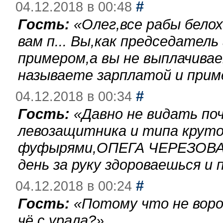
#
04.12.2018 в 00:48
Гость:
«
Олег,все рабы бело
вам п... Вы,как председател
примером,а вы не выплачива
называете зарплатой и при
#
04.12.2018 в 00:34
Гость:
«
Давно не видать по
левозащитника и типа круто
фуфырями,ОПЕГА ЧЕРЕЗОВА-
день за руку здороваешься и п
#
04.12.2018 в 00:24
Гость:
«
Потому что не воро
чё с урала?
»