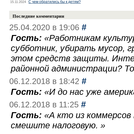
С чем обратились бы к детям?
15.11.2024
Последние комментарии
#
25.04.2020 в 19:06
Гость:
«
Работникам культу
субботник, убирать мусор, г
этом средств защиты. Инте
районной администрации? То
#
06.12.2018 в 18:42
Гость:
«
И до нас уже америк
#
06.12.2018 в 11:25
Гость:
«
А кто из коммерсов
смешите налоговую.
»