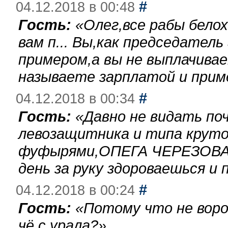
#
04.12.2018 в 00:48
Гость:
«
Олег,все рабы бело
вам п... Вы,как председател
примером,а вы не выплачива
называете зарплатой и при
#
04.12.2018 в 00:34
Гость:
«
Давно не видать по
левозащитника и типа круто
фуфырями,ОПЕГА ЧЕРЕЗОВА-
день за руку здороваешься и п
#
04.12.2018 в 00:24
Гость:
«
Потому что не воро
чё с урала?
»