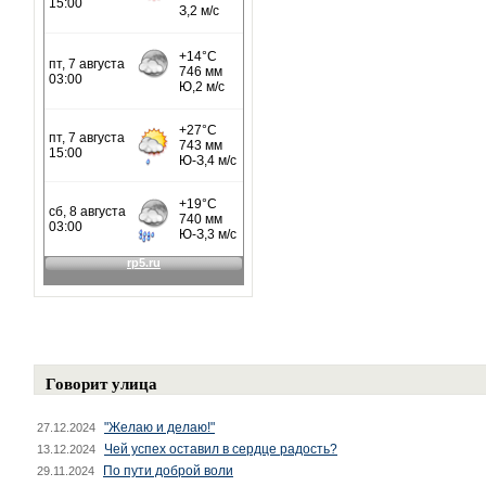
Говорит улица
"Желаю и делаю!"
27.12.2024
Чей успех оставил в сердце радость?
13.12.2024
По пути доброй воли
29.11.2024