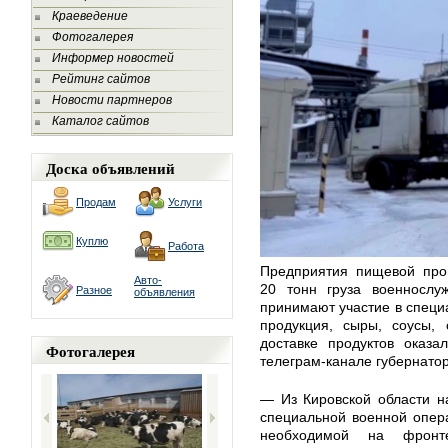
Краеведение
Фотогалерея
Информер новостей
Рейтинг сайтов
Новости партнеров
Каталог сайтов
Доска объявлений
Продам
Услуги
Куплю
Работа
Предприятия пищевой про
Авто-
20 тонн груза военнослу
Разное
объявления
принимают участие в специ
продукция, сыры, соусы,
доставке продуктов оказ
Фотогалерея
телеграм-канале губернатор
— Из Кировской области н
специальной военной опер
необходимой на фронт