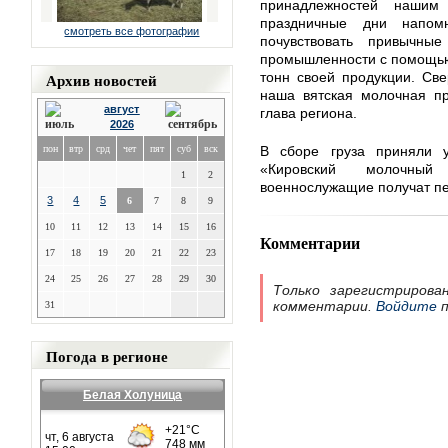
принадлежностей нашим
праздничные дни напо
смотреть все фотографии
почувствовать привычны
промышленности с помощью
Архив новостей
тонн своей продукции. Све
наша вятская молочная пр
август
глава региона.
2026
пон
втр
срд
чет
пят
суб
вск
В сборе груза приняли у
«Кировский молочный
1
2
военнослужащие получат пе
3
4
5
6
7
8
9
10
11
12
13
14
15
16
Комментарии
17
18
19
20
21
22
23
24
25
26
27
28
29
30
Только зарегистрирова
комментарии.
Войдите
п
31
Погода в регионе
Белая Холуница