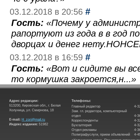
#
03.12.2018 в 20:56
Гость:
«
Почему у администр
рапортуют из года в в год п
дворцах и денег нету.НОНСЕ
#
03.12.2018 в 16:59
Гость:
«
Вот и сидите вы вс
то кормушка закроется,н...
»
Адрес редакции:
Телефоны:
613200, Кировская обл., г. Белая
Главный редактор
4-3
Холуница, ул. Смирнова, 18
Зам. гл. редактора, компьютерный
отдел
4-3
E-mail:
H_zori@mail.ru
Корреспонденты
4-3
Индекс издания:
51982
Бухгалтерия
4-3
Отдел рекламы
4-3
Полиграфуслуги, прием объявлений
4-4