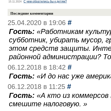
С чем обратились бы к детям?
15.11.2024
Последние комментарии
#
25.04.2020 в 19:06
Гость:
«
Работникам культу
субботник, убирать мусор, г
этом средств защиты. Инте
районной администрации? То
#
06.12.2018 в 18:42
Гость:
«
И до нас уже америк
#
06.12.2018 в 11:25
Гость:
«
А кто из коммерсов
смешите налоговую.
»