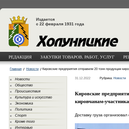
Издается
с 22 февраля 1931 года
РЕДАКЦИЯ
ЗАКУПКИ ТОВАРОВ, РАБОТ, УСЛУГ
РЕ
Главная
Новости
Кировские предприятия отправили 20 тонн продукции ки
31.12.2022
Рубрика:
Новости
Новости
Общество
Происшествия
Кировские предприяти
Культура и искусство
кировчанам-участник
Экономика
Политика
Доставку груза организовал
Спорт
Кроме того
Интервью