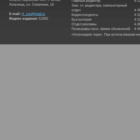
Главный редактор
4-3
Холуница, ул. Смирнова, 18
Зам. гл. редактора, компьютерный
отдел
4-3
E-mail:
H_zori@mail.ru
Корреспонденты
4-3
Индекс издания:
51982
Бухгалтерия
4-3
Отдел рекламы
4-3
Полиграфуслуги, прием объявлений
4-4
«Холуницкие зори». При использовании и