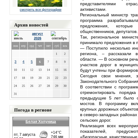
представителями отра
активистами.
смотреть все фотографии
Региональный министр тра
программа разрабатывал
Архив новостей
предложения, которые
общественников, депутатов.
август
Так, региональное минист
2026
принимало предложения в п
пон
втр
срд
чет
пят
суб
вск
— Поступило несколько ин
региона, – рассказали в
1
2
области. — В основном речь
3
4
5
6
7
8
9
участков дорог в муницип
будут учтены при формиров
10
11
12
13
14
15
16
Сегодня свои мнения, з
17
18
19
20
21
22
23
Законодательного Собрания
24
25
26
27
28
29
30
В соответствии с програм
отремонтировать поряд
31
предыдущие 5 лет было о
мостов. В программу вкл
Погода в регионе
крупных дорожных объектов:
в северо-западных районах 
сельских дорог.
Белая Холуница
Реализация всех меропри
показателей, предусм
«Безопасные качественные