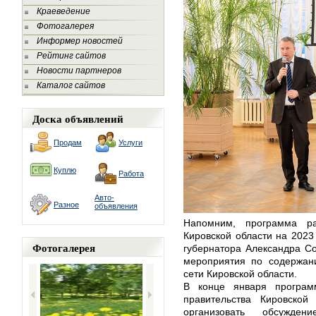
Краеведение
Фотогалерея
Информер новостей
Рейтинг сайтов
Новости партнеров
Каталог сайтов
Доска объявлений
Продам
Услуги
Куплю
Работа
Авто-
Разное
объявления
Напомним, программа ра
Кировской области на 2023
Фотогалерея
губернатора Александра С
мероприятия по содержани
сети Кировской области.
В конце января програм
правительства Кировской
организовать обсужде