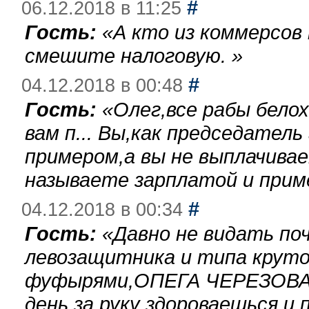
#
06.12.2018 в 11:25
Гость:
«
А кто из коммерсов
смешите налоговую.
»
#
04.12.2018 в 00:48
Гость:
«
Олег,все рабы бело
вам п... Вы,как председател
примером,а вы не выплачива
называете зарплатой и при
#
04.12.2018 в 00:34
Гость:
«
Давно не видать по
левозащитника и типа круто
фуфырями,ОПЕГА ЧЕРЕЗОВА-
день за руку здороваешься и п