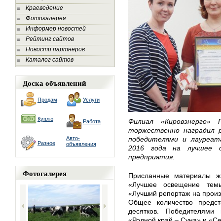
Краеведение
Фотогалерея
Информер новостей
Рейтинг сайтов
Новости партнеров
Каталог сайтов
Доска объявлений
Продам
Услуги
Куплю
Филиал «Кировэнерго»
Работа
торжественно наградил 
Авто-
победителями и лауреат
Разное
объявления
2016 года на лучшее о
предприятия.
Фотогалерея
Присланные материалы ж
«Лучшее освещение темы
«Лучший репортаж на прои
Общее количество предст
десятков. Победителями 
«Родной край – Суна» и «Се