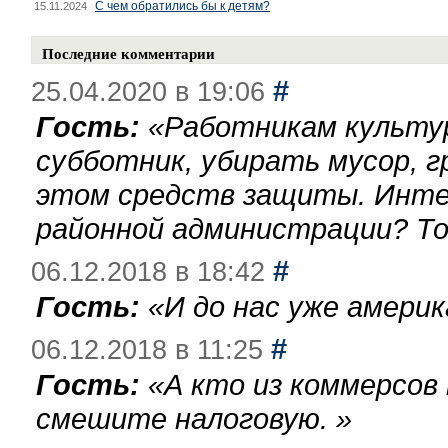
С чем обратились бы к детям?
15.11.2024
Последние комментарии
#
25.04.2020 в 19:06
Гость:
«
Работникам культу
субботник, убирать мусор, г
этом средств защиты. Инте
районной администрации? То
#
06.12.2018 в 18:42
Гость:
«
И до нас уже америк
#
06.12.2018 в 11:25
Гость:
«
А кто из коммерсов
смешите налоговую.
»