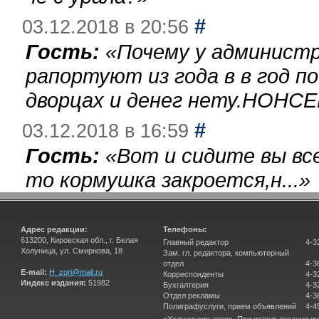
#
03.12.2018 в 20:56
Гость:
«
Почему у администр
рапортуют из года в в год п
дворцах и денег нету.НОНСЕ
#
03.12.2018 в 16:59
Гость:
«
Вот и сидите вы вс
то кормушка закроется,н...
»
Адрес редакции:
Телефоны:
613200, Кировская обл., г. Белая
Главный редактор
4-3
Холуница, ул. Смирнова, 18
Зам. гл. редактора, компьютерный
отдел
4-3
E-mail:
H_zori@mail.ru
Корреспонденты
4-3
Индекс издания:
51982
Бухгалтерия
4-3
Отдел рекламы
4-3
Полиграфуслуги, прием объявлений
4-4