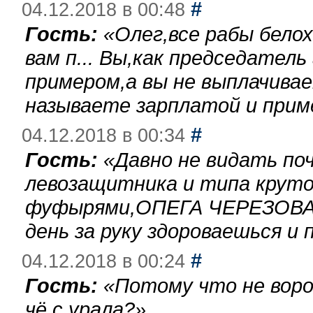
#
04.12.2018 в 00:48
Гость:
«
Олег,все рабы бело
вам п... Вы,как председател
примером,а вы не выплачива
называете зарплатой и при
#
04.12.2018 в 00:34
Гость:
«
Давно не видать по
левозащитника и типа круто
фуфырями,ОПЕГА ЧЕРЕЗОВА-
день за руку здороваешься и п
#
04.12.2018 в 00:24
Гость:
«
Потому что не воро
чё с урала?
»