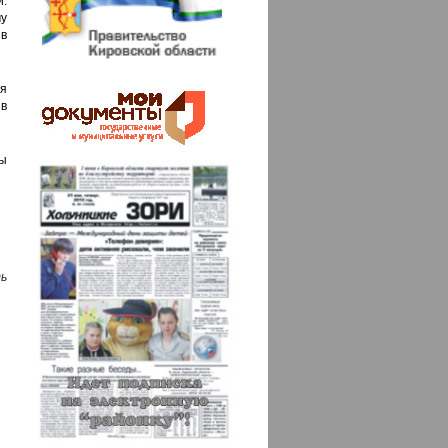
.
у
в
я
в
ы
ь