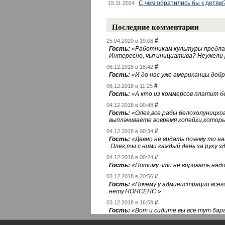
С чем обратились бы к детям
15.11.2024
Последние комментарии
#
25.04.2020 в 19:06
Гость:
«
Работникам культуры предлаг
Интересно, чья инициатива? Неужели
#
06.12.2018 в 18:42
Гость:
«
И до нас уже американцы добра
#
06.12.2018 в 11:25
Гость:
«
А кто из коммерсов платит 
#
04.12.2018 в 00:48
Гость:
«
Олег,все рабы белохолуницко
выплачиваете вовремя копейки,котор
#
04.12.2018 в 00:34
Гость:
«
Давно не видать почему то 
.Олег,ты с ними каждый день за руку зд
#
04.12.2018 в 00:24
Гость:
«
Потому что не воровать надо 
#
03.12.2018 в 20:56
Гость:
«
Почему у администрации всегд
нету.НОНСЕНС.
»
#
03.12.2018 в 16:59
Гость:
«
Вот и сидите вы все тут бара