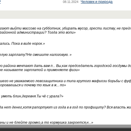
?
Человек и природа
08.11.2024
ают выйти массово на субботник, убирать мусор, грести листву, не пред
 районной администрации? Тогда это вопи
»
лись. Пока в виде норок.
»
белую зарплату?Не смешите налоговую.
»
го района мечтают дать вам п... Вы,как председатель городской госдумы 
ые называете зарплатой и применяете физи
»
нашего не уважаемого левозащитника и типа крутого мафиози борьбы с 
ороваешься и почему то язык в ж... по
»
уметь блин,деревня.Ты чё с урала?
»
а нет денег,хотя рапортуют из года в в год по профициту? Вся власть жи
ны и не блейте громко,а то кормушка закроется,н...
»