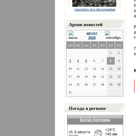
п
Е
смотреть все фотографии
р
д
Архив новостей
П
д
август
с
2026
пон
втр
срд
чет
пят
суб
вск
П
1
2
р
3
4
5
6
7
8
9
10
11
12
13
14
15
16
17
18
19
20
21
22
23
24
25
26
27
28
29
30
31
Погода в регионе
Белая Холуница