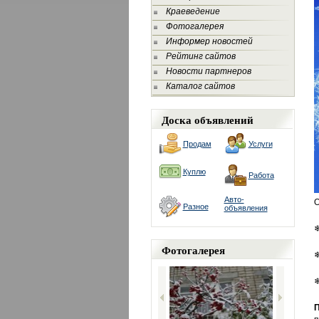
Краеведение
Фотогалерея
Информер новостей
Рейтинг сайтов
Новости партнеров
Каталог сайтов
Доска объявлений
Продам
Услуги
Куплю
Работа
Авто-
О
Разное
объявления
❄
Фотогалерея
❄
❄
П