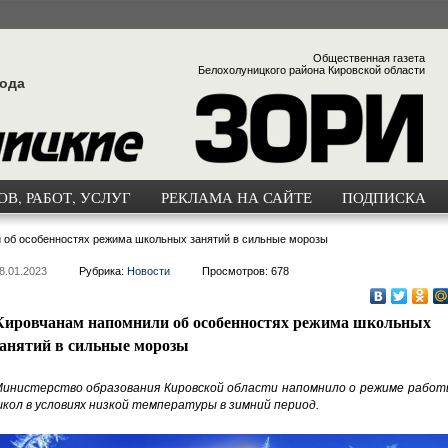
Общественная газета
Белохолуницкого района Кировской области
года
В, РАБОТ, УСЛУГ
РЕКЛАМА НА САЙТЕ
ПОДПИСКА
 об особенностях режима школьных занятий в сильные морозы
8.01.2023
Рубрика:
Новости
Просмотров: 678
Кировчанам напомнили об особенностях режима школьных
занятий в сильные морозы
инистерство образования Кировской области напомнило о режиме работ
кол в условиях низкой температуры в зимний период.