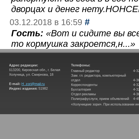
дворцах и денег нету.НОНСЕ
#
03.12.2018 в 16:59
Гость:
«
Вот и сидите вы вс
то кормушка закроется,н...
»
Адрес редакции:
Телефоны:
613200, Кировская обл., г. Белая
Главный редактор
4-3
Холуница, ул. Смирнова, 18
Зам. гл. редактора, компьютерный
отдел
4-3
E-mail:
H_zori@mail.ru
Корреспонденты
4-3
Индекс издания:
51982
Бухгалтерия
4-3
Отдел рекламы
4-3
Полиграфуслуги, прием объявлений
4-4
«Холуницкие зори». При использовании и