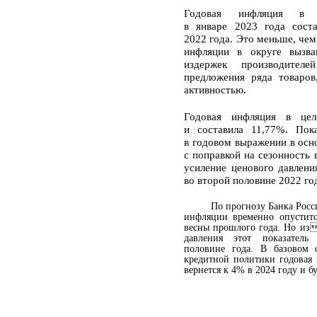
Годовая инфляция в
в
январе
2023
года сост
2022 года. Это меньше, чем
инфляции в округе вызва
издержек производител
предложения ряда товаров
активностью.
Годовая инфляция в це
и составила 11,77%. Пок
в годовом выражении в осн
с поправкой на сезонность 
усиление ценового давлени
во второй половине 2022 го
По прогнозу Банка Росс
инфляции временно опустит
весны прошлого года. Но
из
давления этот
показатель
половине
года. В
базовом 
кредитной политики годовая 
вернется к
4% в
2024
году и
б