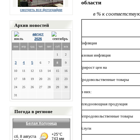
области
смотреть все фотографии
в % к соответству
Архив новостей
август
2026
Инфляция
пон
втр
срд
чет
пят
суб
вск
Базовая инфляция
1
2
3
4
5
6
7
8
9
Прирост цен на
10
11
12
13
14
15
16
Продовольственные товары
17
18
19
20
21
22
23
24
25
26
27
28
29
30
из них:
31
- плодоовощная продукция
Погода в регионе
Непродовольственные товары
Белая Холуница
Услуги