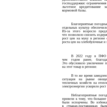
господдержки: ограничения 
льготное кредитование 
кормовой базы.
Благоприятные погодны
отдельных культур обеспечил
Из-за этого возросло пред
что позволило снизить издер
рост цен на муку в регионе
роста цен на хлебобулочные и
В 2022 году в ПФО с
чем годом ранее, благода
Это обусловило увеличение п
на этот товар в регионе.
В то же время замедлен
ситуация на рынке ово
тепличных хозяйств на отопл
электроэнергии ускорило рост
Неблагоприятные пого
привели к тому, что большие
были испорчены. Во избежа
в странах-поставщиках был