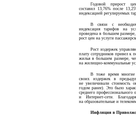
Годовой прирост ц
составил
13,76% после
13,2
индексацией регулируемых та
В
связи с
необход
индексация тарифов на
ус
проведена в
большем размере,
рост цен на
услуги пассажирск
Рост издержек управл
плату сотрудников привел к
п
жилья в
большем размере, че
на
жилищно-коммунальные усл
В
тоже время многие
своих издержек в
предыд
не
увеличивали стоимость о
годом ранее). Это
было харак
среднего профессионального о
и
Интернет-сети. Благода
на
образовательные и
телеком
Инфляция в
Приволж