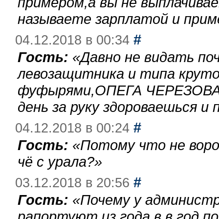
примером,а вы не выплачива
называете зарплатой и при
#
04.12.2018 в 00:34
Гость:
«
Давно не видать по
левозащитника и типа круто
фуфырями,ОПЕГА ЧЕРЕЗОВА-
день за руку здороваешься и п
#
04.12.2018 в 00:24
Гость:
«
Потому что не воро
чё с урала?
»
#
03.12.2018 в 20:56
Гость:
«
Почему у администр
рапортуют из года в в год п