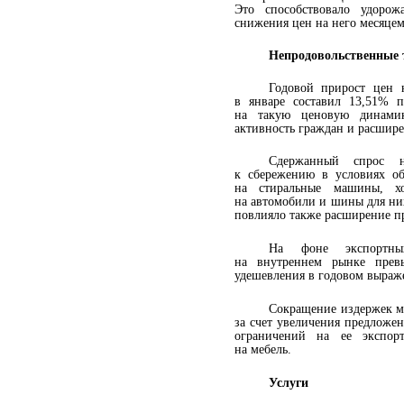
Это способствовало удоро
снижения цен на него месяцем
Непродовольственные
Годовой прирост цен 
в январе составил 13,51% п
на такую ценовую динамик
активность граждан и расшире
Сдержанный спрос н
к сбережению в условиях об
на стиральные машины, хо
на автомобили и шины для ни
повлияло также расширение п
На фоне экспортны
на внутреннем рынке прев
удешевления в
годовом выраж
Сокращение издержек м
за
счет увеличения предложен
ограничений на
ее
экспор
на
мебель.
Услуги