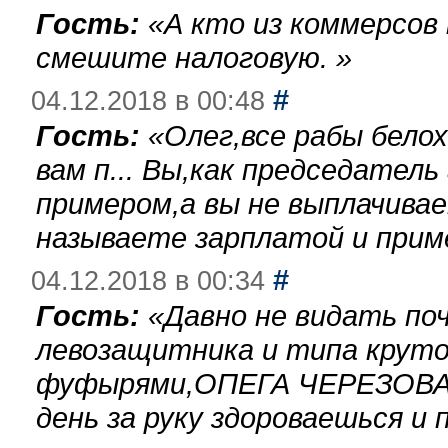
Гость:
«
А кто из коммерсов
смешите налоговую.
»
#
04.12.2018 в 00:48
Гость:
«
Олег,все рабы бело
вам п... Вы,как председател
примером,а вы не выплачива
называете зарплатой и при
#
04.12.2018 в 00:34
Гость:
«
Давно не видать по
левозащитника и типа круто
фуфырями,ОПЕГА ЧЕРЕЗОВА-
день за руку здороваешься и п