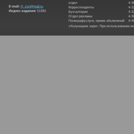
отдел
4-3
E-mail:
H_zori@mail.ru
Корреспонденты
4-3
Индекс издания:
51982
Бухгалтерия
4-3
Отдел рекламы
4-3
Полиграфуслуги, прием объявлений
4-4
«Холуницкие зори». При использовании и