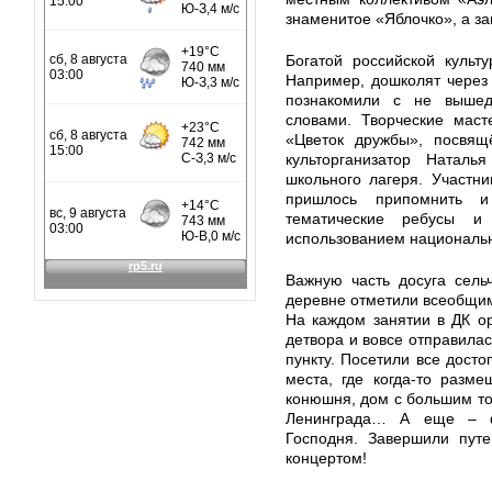
знаменитое «Яблочко», а з
Богатой российской культ
Например, дошколят через
познакомили с не выше
словами. Творческие маст
«Цветок дружбы», посвящ
культорганизатор Наталь
школьного лагеря. Участн
пришлось припомнить и
тематические ребусы и
использованием национал
Важную часть досуга сель
деревне отметили всеобщи
На каждом занятии в ДК о
детвора и вовсе отправила
пункту. Посетили все досто
места, где когда-то разм
конюшня, дом с большим то
Ленинграда… А еще – ф
Господня. Завершили пут
концертом!