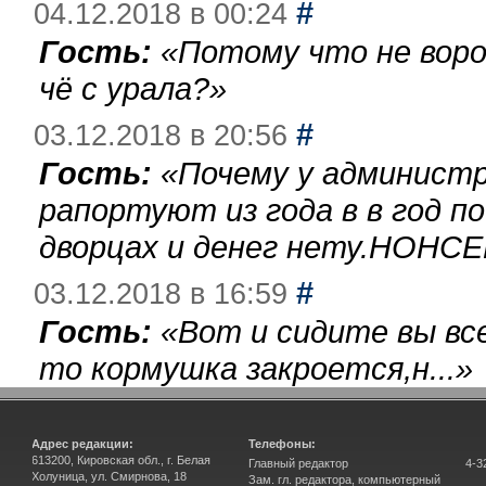
#
04.12.2018 в 00:24
Гость:
«
Потому что не воро
чё с урала?
»
#
03.12.2018 в 20:56
Гость:
«
Почему у администр
рапортуют из года в в год п
дворцах и денег нету.НОНСЕ
#
03.12.2018 в 16:59
Гость:
«
Вот и сидите вы вс
то кормушка закроется,н...
»
Адрес редакции:
Телефоны:
613200, Кировская обл., г. Белая
Главный редактор
4-3
Холуница, ул. Смирнова, 18
Зам. гл. редактора, компьютерный