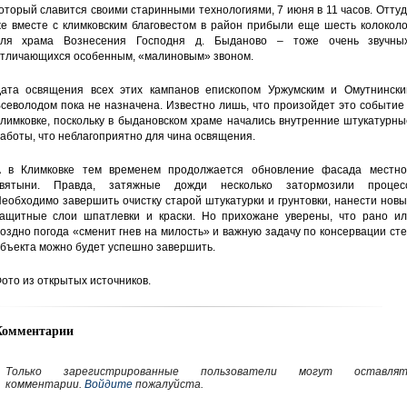
оторый славится своими старинными технологиями, 7 июня в 11 часов. Отту
е вместе с климковским благовестом в район прибыли еще шесть колоколо
ля храма Вознесения Господня д. Быданово – тоже очень звучных
тличающихся особенным, «малиновым» звоном.
ата освящения всех этих кампанов епископом Уржумским и Омутнински
севолодом пока не назначена. Известно лишь, что произойдет это событие
лимковке, поскольку в быдановском храме начались внутренние штукатурн
аботы, что неблагоприятно для чина освящения.
 в Климковке тем временем продолжается обновление фасада местно
вятыни. Правда, затяжные дожди несколько затормозили процесс
еобходимо завершить очистку старой штукатурки и грунтовки, нанести нов
ащитные слои шпатлевки и краски. Но прихожане уверены, что рано ил
оздно погода «сменит гнев на милость» и важную задачу по консервации ст
бъекта можно будет успешно завершить.
ото из открытых источников.
Комментарии
Только зарегистрированные пользователи могут оставлят
комментарии.
Войдите
пожалуйста.