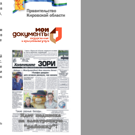
да
в
,
м
 в
ые
й
.
ые
и
ен
ь