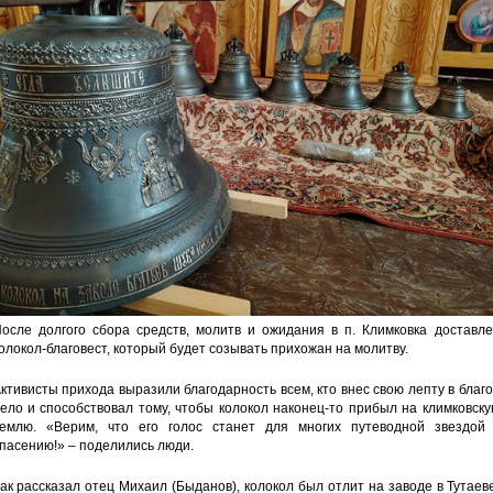
осле долгого сбора средств, молитв и ожидания в п. Климковка доставле
олокол-благовест, который будет созывать прихожан на молитву.
ктивисты прихода выразили благодарность всем, кто внес свою лепту в благ
ело и способствовал тому, чтобы колокол наконец-то прибыл на климковск
емлю. «Верим, что его голос станет для многих путеводной звездой 
пасению!» – поделились люди.
ак рассказал отец Михаил (Быданов), колокол был отлит на заводе в Тутаев