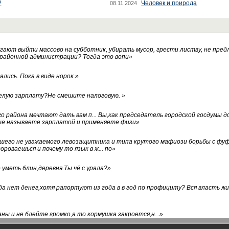
?
Человек и природа
08.11.2024
ают выйти массово на субботник, убирать мусор, грести листву, не пред
 районной администрации? Тогда это вопи
»
лись. Пока в виде норок.
»
белую зарплату?Не смешите налоговую.
»
го района мечтают дать вам п... Вы,как председатель городской госдумы 
ые называете зарплатой и применяете физи
»
нашего не уважаемого левозащитника и типа крутого мафиози борьбы с 
ороваешься и почему то язык в ж... по
»
уметь блин,деревня.Ты чё с урала?
»
а нет денег,хотя рапортуют из года в в год по профициту? Вся власть жи
ны и не блейте громко,а то кормушка закроется,н...
»