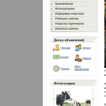
Краеведение
Фотогалерея
Информер новостей
Рейтинг сайтов
Новости партнеров
Каталог сайтов
Доска объявлений
Продам
Услуги
Куплю
Работа
Авто-
Разное
объявления
П
к
Фотогалерея
А
д
з
с
К