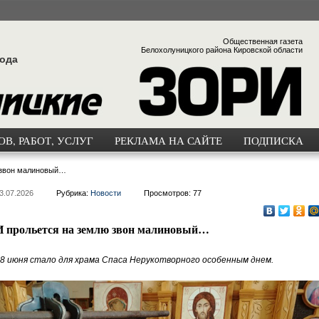
Общественная газета
Белохолуницкого района Кировской области
года
В, РАБОТ, УСЛУГ
РЕКЛАМА НА САЙТЕ
ПОДПИСКА
 звон малиновый…
3.07.2026
Рубрика:
Новости
Просмотров: 77
И прольется на землю звон малиновый…
8 июня стало для храма Спаса Нерукотворного особенным днем.