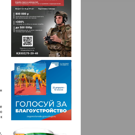
н
ое
ую
к
е,