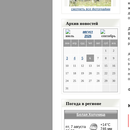
к
ж
смотреть все фотографии
д
о
Архив новостей
Д
август
В
2026
К
пон
втр
срд
чет
пят
суб
вск
р
1
2
А
3
4
5
6
7
8
9
с
Н
10
11
12
13
14
15
16
з
17
18
19
20
21
22
23
п
о
24
25
26
27
28
29
30
31
Ф
Погода в регионе
Белая Холуница