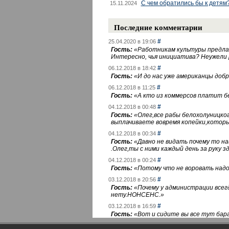
С чем обратились бы к детям
15.11.2024
Последние комментарии
#
25.04.2020 в 19:06
Гость:
«
Работникам культуры предлаг
Интересно, чья инициатива? Неужели
#
06.12.2018 в 18:42
Гость:
«
И до нас уже американцы добра
#
06.12.2018 в 11:25
Гость:
«
А кто из коммерсов платит 
#
04.12.2018 в 00:48
Гость:
«
Олег,все рабы белохолуницко
выплачиваете вовремя копейки,котор
#
04.12.2018 в 00:34
Гость:
«
Давно не видать почему то 
.Олег,ты с ними каждый день за руку зд
#
04.12.2018 в 00:24
Гость:
«
Потому что не воровать надо 
#
03.12.2018 в 20:56
Гость:
«
Почему у администрации всегд
нету.НОНСЕНС.
»
#
03.12.2018 в 16:59
Гость:
«
Вот и сидите вы все тут бара