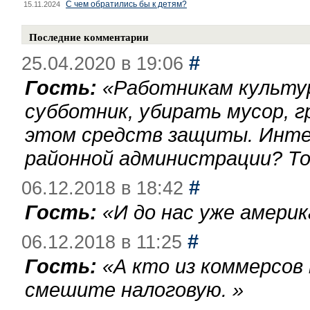
С чем обратились бы к детям?
15.11.2024
Последние комментарии
#
25.04.2020 в 19:06
Гость:
«
Работникам культу
субботник, убирать мусор, г
этом средств защиты. Инте
районной администрации? То
#
06.12.2018 в 18:42
Гость:
«
И до нас уже америк
#
06.12.2018 в 11:25
Гость:
«
А кто из коммерсов
смешите налоговую.
»