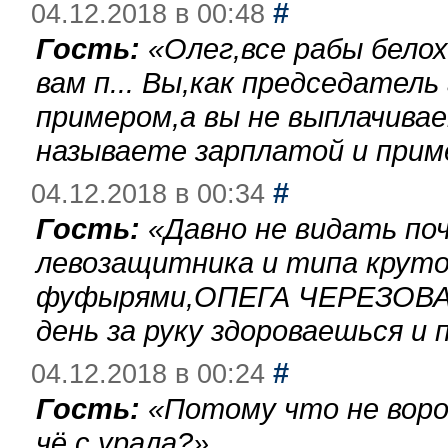
#
04.12.2018 в 00:48
Гость:
«
Олег,все рабы бело
вам п... Вы,как председател
примером,а вы не выплачива
называете зарплатой и при
#
04.12.2018 в 00:34
Гость:
«
Давно не видать по
левозащитника и типа круто
фуфырями,ОПЕГА ЧЕРЕЗОВА-
день за руку здороваешься и п
#
04.12.2018 в 00:24
Гость:
«
Потому что не воро
чё с урала?
»