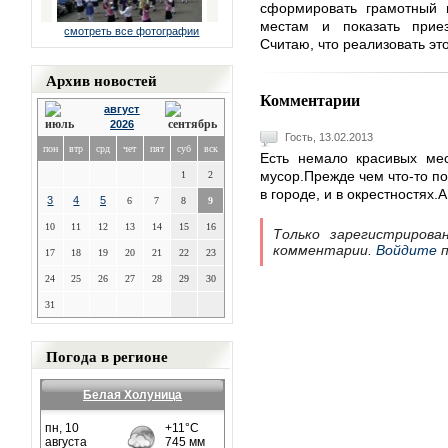
сформировать грамотный 
местам и показать приез
смотреть все фотографии
Считаю, что реализовать эт
Архив новостей
Комментарии
август
2026
Гость, 13.02.2013
пон
втр
срд
чет
пят
суб
вск
Есть немало красивых мес
мусор.Прежде чем что-то по
1
2
в городе, и в окрестностях.
3
4
5
6
7
8
9
10
11
12
13
14
15
16
Только зарегистрирова
комментарии.
Войдите
п
17
18
19
20
21
22
23
24
25
26
27
28
29
30
31
Погода в регионе
Белая Холуница