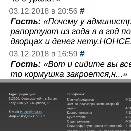
#
03.12.2018 в 20:56
Гость:
«
Почему у администр
рапортуют из года в в год п
дворцах и денег нету.НОНСЕ
#
03.12.2018 в 16:59
Гость:
«
Вот и сидите вы вс
то кормушка закроется,н...
»
Адрес редакции:
Телефоны:
613200, Кировская обл., г. Белая
Главный редактор
4-3
Холуница, ул. Смирнова, 18
Зам. гл. редактора, компьютерный
отдел
4-3
E-mail:
H_zori@mail.ru
Корреспонденты
4-3
Индекс издания:
51982
Бухгалтерия
4-3
Отдел рекламы
4-3
Полиграфуслуги, прием объявлений
4-4