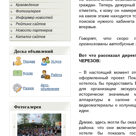
граждан. Теперь дежурный
Краеведение
отметить, к кому он намере
Фотогалерея
на каком этаже находится т
Информер новостей
поисков нужного кабинет
Рейтинг сайтов
впервые.
Новости партнеров
Каталог сайтов
Говорят, что скоро п
организованы автобусные 
Доска объявлений
Вот что рассказал дирек
ЧЕРЕЗОВ:
Продам
Услуги
– В настоящий момент это
Куплю
Работа
оформленный проект. Пок
хотелось бы предоставить
Авто-
Разное
для организации экску
объявления
исторически значимым 
аппаратуры в салоне п
видеоматериалы о холуниц
Фотогалерея
идеи.
Думаю, здесь могли бы ока
района: что они включили
хотели бы показать го