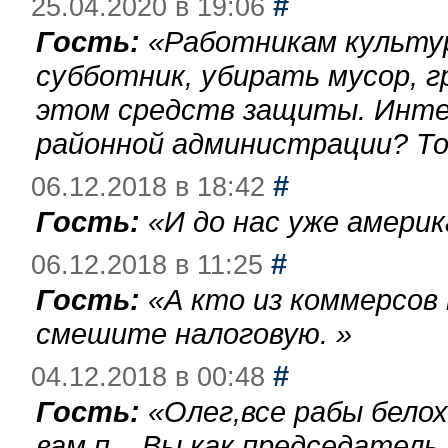
#
25.04.2020 в 19:06
Гость:
«
Работникам культу
субботник, убирать мусор, г
этом средств защиты. Инте
районной администрации? То
#
06.12.2018 в 18:42
Гость:
«
И до нас уже америк
#
06.12.2018 в 11:25
Гость:
«
А кто из коммерсов
смешите налоговую.
»
#
04.12.2018 в 00:48
Гость:
«
Олег,все рабы бело
вам п... Вы,как председател