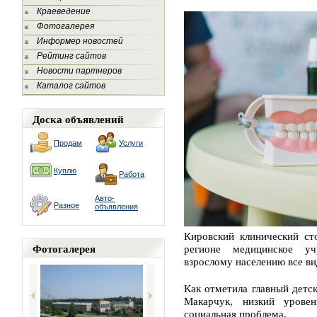
Краеведение
Фотогалерея
Информер новостей
Рейтинг сайтов
Новости партнеров
Каталог сайтов
Доска объявлений
Продам
Услуги
Куплю
Работа
Авто-
Разное
объявления
Кировский клинический ст
Фотогалерея
регионе медицинское у
взрослому населению все в
Как отметила главный детс
Макарчук, низкий урове
социальная проблема.