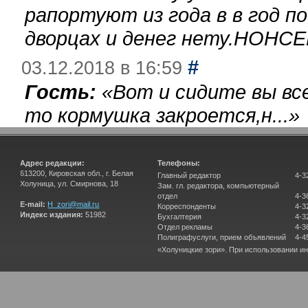
рапортуют из года в в год п
дворцах и денег нету.НОНСЕ
#
03.12.2018 в 16:59
Гость:
«
Вот и сидите вы вс
то кормушка закроется,н...
»
Адрес редакции:
Телефоны:
613200, Кировская обл., г. Белая
Главный редактор
4-3
Холуница, ул. Смирнова, 18
Зам. гл. редактора, компьютерный
отдел
4-3
E-mail:
H_zori@mail.ru
Корреспонденты
4-3
Индекс издания:
51982
Бухгалтерия
4-3
Отдел рекламы
4-3
Полиграфуслуги, прием объявлений
4-4
«Холуницкие зори». При использовании и