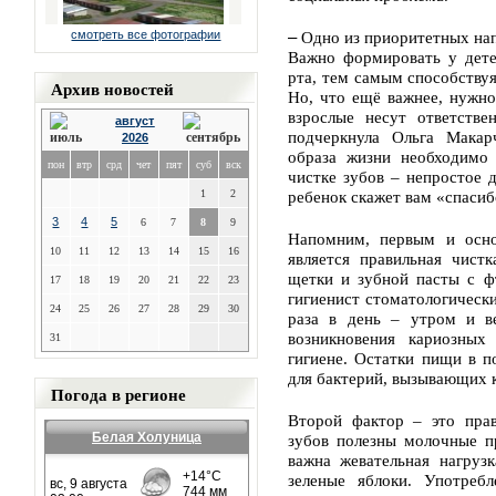
смотреть все фотографии
–
Одно из приоритетных на
Важно формировать у дете
рта, тем самым способству
Архив новостей
Но, что ещё важнее, нужно
взрослые несут ответстве
август
подчеркнула Ольга Макар
2026
образа жизни необходимо 
пон
втр
срд
чет
пят
суб
вск
чистке зубов – непростое 
1
2
ребенок скажет вам «спасибо
3
4
5
6
7
8
9
Напомним, первым и осно
10
11
12
13
14
15
16
является правильная чист
щетки и зубной пасты с ф
17
18
19
20
21
22
23
гигиенист стоматологическ
24
25
26
27
28
29
30
раза в день – утром и в
возникновения кариозных
31
гигиене. Остатки пищи в п
для бактерий, вызывающих 
Погода в регионе
Второй фактор – это прав
Белая Холуница
зубов полезны молочные п
важна жевательная нагруз
зеленые яблоки. Употребл