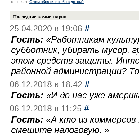
С чем обратились бы к детям?
15.11.2024
Последние комментарии
#
25.04.2020 в 19:06
Гость:
«
Работникам культу
субботник, убирать мусор, г
этом средств защиты. Инте
районной администрации? То
#
06.12.2018 в 18:42
Гость:
«
И до нас уже америк
#
06.12.2018 в 11:25
Гость:
«
А кто из коммерсов
смешите налоговую.
»