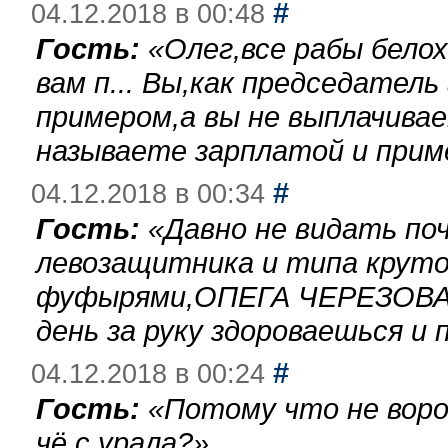
#
04.12.2018 в 00:48
Гость:
«
Олег,все рабы бело
вам п... Вы,как председател
примером,а вы не выплачива
называете зарплатой и при
#
04.12.2018 в 00:34
Гость:
«
Давно не видать по
левозащитника и типа круто
фуфырями,ОПЕГА ЧЕРЕЗОВА-
день за руку здороваешься и п
#
04.12.2018 в 00:24
Гость:
«
Потому что не воро
чё с урала?
»