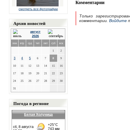
Комментарии
смотреть все фотографии
Только зарегистрирова
комментарии.
Войдите
п
Архив новостей
август
2026
пон
втр
срд
чет
пят
суб
вск
1
2
3
4
5
6
7
8
9
10
11
12
13
14
15
16
17
18
19
20
21
22
23
24
25
26
27
28
29
30
31
Погода в регионе
Белая Холуница