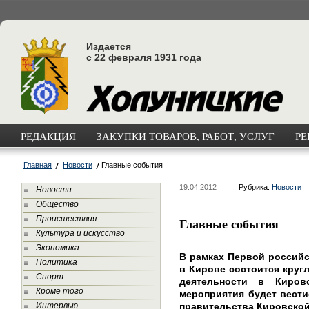
Издается
с 22 февраля 1931 года
РЕДАКЦИЯ
ЗАКУПКИ ТОВАРОВ, РАБОТ, УСЛУГ
РЕ
Главная
Новости
Главные события
19.04.2012
Рубрика:
Новости
Новости
Общество
Происшествия
Главные события
Культура и искусство
Экономика
В рамках Первой российс
Политика
в Кирове состоится круг
Спорт
деятельности в Киров
Кроме того
мероприятия будет вести
Интервью
правительства Кировской 