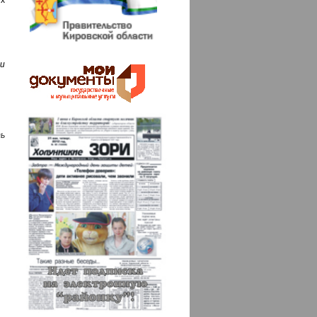
ых
и
ь