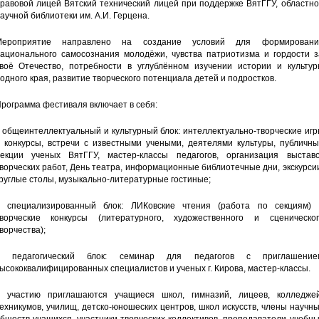
равовой лицей Вятский технический лицей при поддержке ВятГГУ, областн
аучной библиотеки им. А.И. Герцена.
Мероприятие направлено на создание условий для формировани
ационального самосознания молодёжи, чувства патриотизма и гордости з
воё Отечество, потребности в углублённом изучении истории и культур
одного края, развитие творческого потенциала детей и подростков.
рограмма фестиваля включает в себя:
 общеинтеллектуальный и культурный блок: интеллектуально-творческие иг
 конкурсы, встречи с известными учеными, деятелями культуры, публичны
екции ученых ВятГГУ, мастер-классы педагогов, организация выставо
ворческих работ, День театра, информационные библиотечные дни, экскурси
руглые столы, музыкально-литературные гостиные;
 специализированный блок: ЛИКовские чтения (работа по секциям) 
ворческие конкурсы (литературного, художественного и сценическог
ворчества);
– педагогический блок: семинар для педагогов с приглашение
ысококвалифицированных специалистов и ученых г. Кирова, мастер-классы.
 участию приглашаются учащиеся школ, гимназий, лицеев, колледжей
ехникумов, училищ, детско-юношеских центров, школ искусств, члены научн