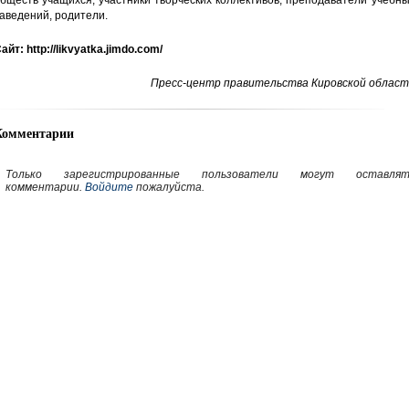
бществ учащихся, участники творческих коллективов, преподаватели учебн
аведений, родители.
айт: http://likvyatka.jimdo.com/
Пресс-центр правительства Кировской област
Комментарии
Только зарегистрированные пользователи могут оставлят
комментарии.
Войдите
пожалуйста.