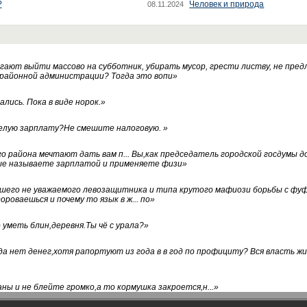
?
Человек и природа
08.11.2024
ают выйти массово на субботник, убирать мусор, грести листву, не пред
 районной администрации? Тогда это вопи
»
лись. Пока в виде норок.
»
белую зарплату?Не смешите налоговую.
»
го района мечтают дать вам п... Вы,как председатель городской госдумы 
ые называете зарплатой и применяете физи
»
нашего не уважаемого левозащитника и типа крутого мафиози борьбы с 
ороваешься и почему то язык в ж... по
»
уметь блин,деревня.Ты чё с урала?
»
а нет денег,хотя рапортуют из года в в год по профициту? Вся власть жи
ны и не блейте громко,а то кормушка закроется,н...
»