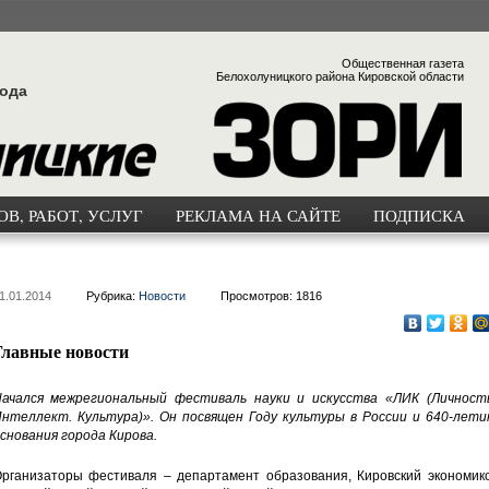
Общественная газета
Белохолуницкого района Кировской области
года
В, РАБОТ, УСЛУГ
РЕКЛАМА НА САЙТЕ
ПОДПИСКА
1.01.2014
Рубрика:
Новости
Просмотров: 1816
Главные новости
ачался межрегиональный фестиваль науки и искусства «ЛИК (Личность
нтеллект. Культура)». Он посвящен Году культуры в России и 640-лети
снования города Кирова.
рганизаторы фестиваля – департамент образования, Кировский экономико