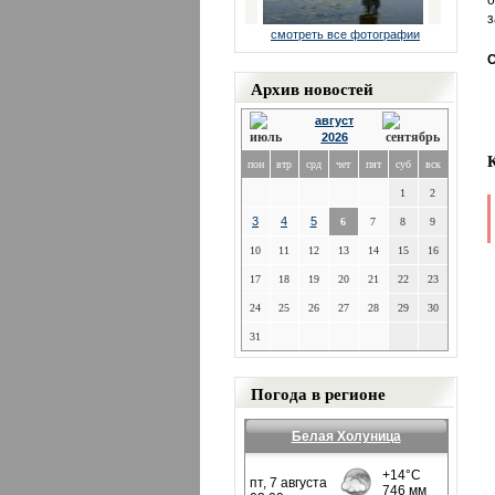
о
з
смотреть все фотографии
С
Архив новостей
август
2026
пон
втр
срд
чет
пят
суб
вск
1
2
3
4
5
6
7
8
9
10
11
12
13
14
15
16
17
18
19
20
21
22
23
24
25
26
27
28
29
30
31
Погода в регионе
Белая Холуница