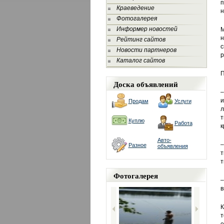
п
Краеведение
н
Фотогалерея
Информер новостей
н
Рейтинг сайтов
с
Новости партнеров
р
Каталог сайтов
П
Доска объявлений
–
и
Продам
Услуги
л
т
Куплю
Работа
к
Авто-
–
Разное
объявления
т
т
Фотогалерея
в
К
т