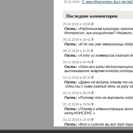
С чем обратились бы к детям
15.11.2024
Последние комментарии
#
25.04.2020 в 19:06
Гость:
«
Работникам культуры предлаг
Интересно, чья инициатива? Неужели
#
06.12.2018 в 18:42
Гость:
«
И до нас уже американцы добра
#
06.12.2018 в 11:25
Гость:
«
А кто из коммерсов платит 
#
04.12.2018 в 00:48
Гость:
«
Олег,все рабы белохолуницко
выплачиваете вовремя копейки,котор
#
04.12.2018 в 00:34
Гость:
«
Давно не видать почему то 
.Олег,ты с ними каждый день за руку зд
#
04.12.2018 в 00:24
Гость:
«
Потому что не воровать надо 
#
03.12.2018 в 20:56
Гость:
«
Почему у администрации всегд
нету.НОНСЕНС.
»
#
03.12.2018 в 16:59
Гость:
«
Вот и сидите вы все тут бара