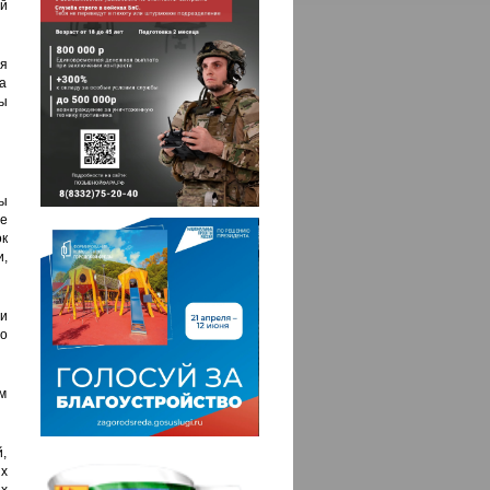
ой
я
а
ы
ры
е
к
и,
и
о
м
,
ых