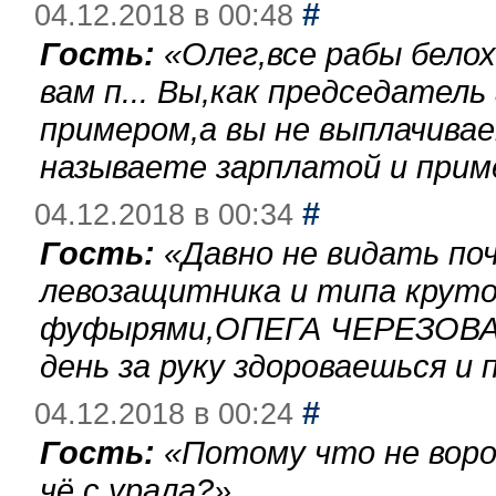
#
04.12.2018 в 00:48
Гость:
«
Олег,все рабы бело
вам п... Вы,как председател
примером,а вы не выплачива
называете зарплатой и при
#
04.12.2018 в 00:34
Гость:
«
Давно не видать по
левозащитника и типа круто
фуфырями,ОПЕГА ЧЕРЕЗОВА-
день за руку здороваешься и п
#
04.12.2018 в 00:24
Гость:
«
Потому что не воро
чё с урала?
»