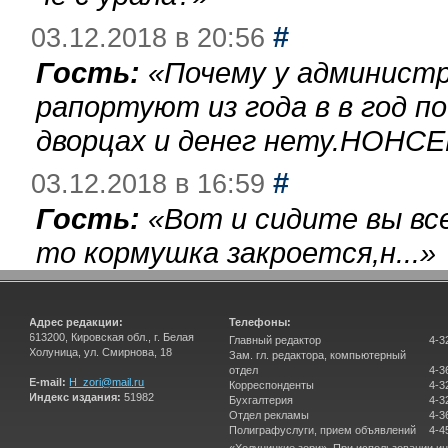
#
03.12.2018 в 20:56
Гость:
«
Почему у администр
рапортуют из года в в год п
дворцах и денег нету.НОНСЕ
#
03.12.2018 в 16:59
Гость:
«
Вот и сидите вы вс
то кормушка закроется,н...
»
Адрес редакции:
Телефоны:
613200, Кировская обл., г. Белая
Главный редактор
4-3
Холуница, ул. Смирнова, 18
Зам. гл. редактора, компьютерный
отдел
4-3
E-mail:
H_zori@mail.ru
Корреспонденты
4-3
Индекс издания:
51982
Бухгалтерия
4-3
Отдел рекламы
4-3
Полиграфуслуги, прием объявлений
4-4