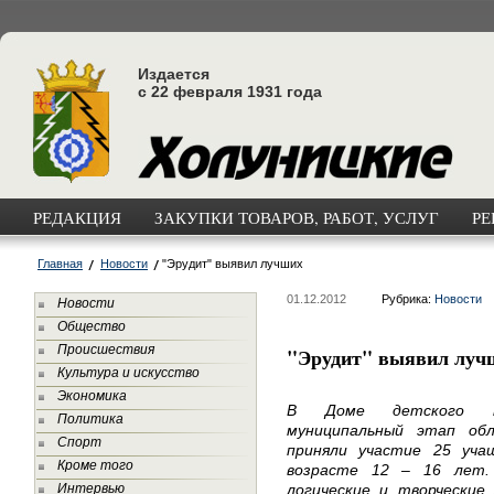
Издается
с 22 февраля 1931 года
РЕДАКЦИЯ
ЗАКУПКИ ТОВАРОВ, РАБОТ, УСЛУГ
РЕ
Главная
Новости
"Эрудит" выявил лучших
01.12.2012
Рубрика:
Новости
Новости
Общество
Происшествия
"Эрудит" выявил луч
Культура и искусство
Экономика
В Доме детского тв
Политика
муниципальный этап об
Спорт
приняли участие 25 уча
Кроме того
возрасте 12 – 16 лет.
Интервью
логические и творческие