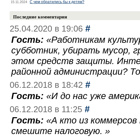
С чем обратились бы к детям?
15.11.2024
Последние комментарии
#
25.04.2020 в 19:06
Гость:
«
Работникам культу
субботник, убирать мусор, г
этом средств защиты. Инте
районной администрации? То
#
06.12.2018 в 18:42
Гость:
«
И до нас уже америк
#
06.12.2018 в 11:25
Гость:
«
А кто из коммерсов
смешите налоговую.
»