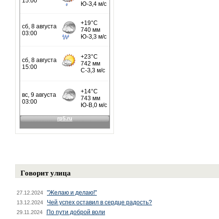
Говорит улица
"Желаю и делаю!"
27.12.2024
Чей успех оставил в сердце радость?
13.12.2024
По пути доброй воли
29.11.2024