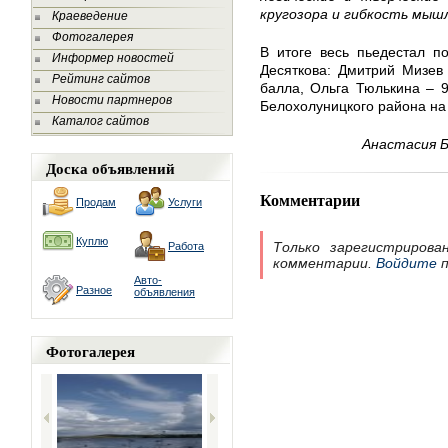
кругозора и гибкость мыш
Краеведение
Фотогалерея
В итоге весь пьедестал п
Информер новостей
Десяткова: Дмитрий Мизев
Рейтинг сайтов
балла, Ольга Тюлькина – 
Новости партнеров
Белохолуницкого района на 
Каталог сайтов
Анастасия 
Доска объявлений
Комментарии
Продам
Услуги
Куплю
Только зарегистрирова
Работа
комментарии.
Войдите
п
Авто-
Разное
объявления
Фотогалерея