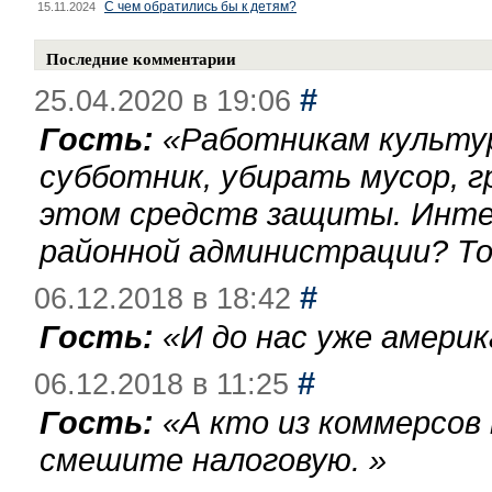
С чем обратились бы к детям?
15.11.2024
Последние комментарии
#
25.04.2020 в 19:06
Гость:
«
Работникам культу
субботник, убирать мусор, г
этом средств защиты. Инте
районной администрации? То
#
06.12.2018 в 18:42
Гость:
«
И до нас уже америк
#
06.12.2018 в 11:25
Гость:
«
А кто из коммерсов
смешите налоговую.
»