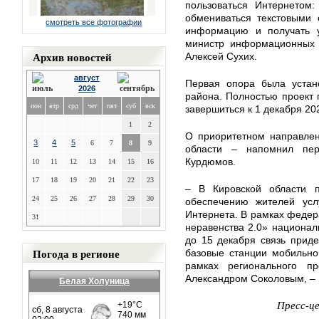
пользоваться Интернетом:
обмениваться текстовыми 
смотреть все фотографии
информацию и получать у
министр информационных т
Архив новостей
Алексей Сухих.
август
Первая опора была устано
2026
района. Полностью проект 
пон
втр
срд
чет
пят
суб
вск
завершиться к 1 декабря 20
1
2
О приоритетном направлен
3
4
5
6
7
8
9
области – напомнил пер
Курдюмов.
10
11
12
13
14
15
16
17
18
19
20
21
22
23
– В Кировской области п
24
25
26
27
28
29
30
обеспечению жителей усл
Интернета. В рамках федер
31
неравенства 2.0» национа
до 15 декабря связь приде
Погода в регионе
базовые станции мобильно
рамках регионального пр
Александром Соколовым, –
Белая Холуница
Пресс-ц