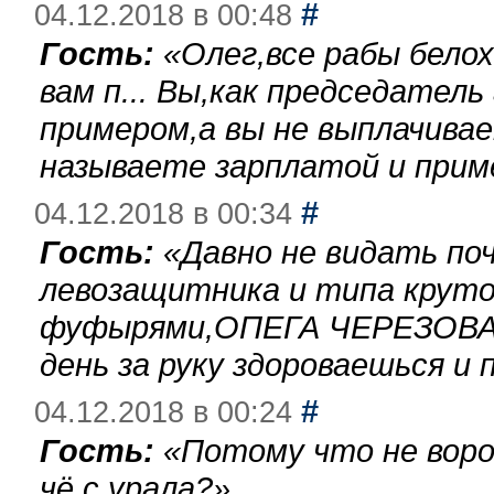
#
04.12.2018 в 00:48
Гость:
«
Олег,все рабы бело
вам п... Вы,как председател
примером,а вы не выплачива
называете зарплатой и при
#
04.12.2018 в 00:34
Гость:
«
Давно не видать по
левозащитника и типа круто
фуфырями,ОПЕГА ЧЕРЕЗОВА-
день за руку здороваешься и п
#
04.12.2018 в 00:24
Гость:
«
Потому что не воро
чё с урала?
»