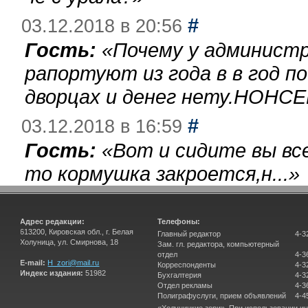
#
03.12.2018 в 20:56
Гость:
«
Почему у администр
рапортуют из года в в год п
дворцах и денег нету.НОНСЕ
#
03.12.2018 в 16:59
Гость:
«
Вот и сидите вы вс
то кормушка закроется,н...
»
Адрес редакции:
Телефоны:
613200, Кировская обл., г. Белая
Главный редактор
4-3
Холуница, ул. Смирнова, 18
Зам. гл. редактора, компьютерный
отдел
4-3
E-mail:
H_zori@mail.ru
Корреспонденты
4-3
Индекс издания:
51982
Бухгалтерия
4-3
Отдел рекламы
4-3
Полиграфуслуги, прием объявлений
4-4