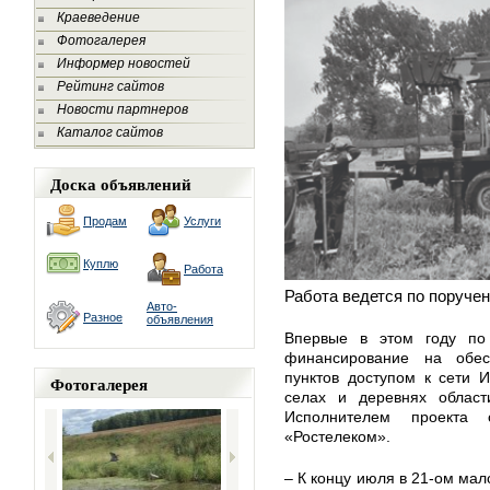
Краеведение
Фотогалерея
Информер новостей
Рейтинг сайтов
Новости партнеров
Каталог сайтов
Доска объявлений
Продам
Услуги
Куплю
Работа
Работа ведется
по поруче
Авто-
Разное
объявления
Впервые в этом году по
финансирование на обе
пунктов доступом к сети И
Фотогалерея
селах и деревнях области
Исполнителем проекта
«Ростелеком».
– К концу июля в 21-ом мал