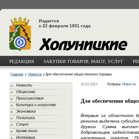
Издается
с 22 февраля 1931 года
РЕДАКЦИЯ
ЗАКУПКИ ТОВАРОВ, РАБОТ, УСЛУГ
РЕ
Главная
Новости
Для обеспечения общественного порядка
10.02.2023
Рубрика:
Новости
Новости
Общество
Происшествия
Для обеспечения обще
Культура и искусство
Экономика
Впервые из областного 
Политика
региона выделена субсиди
Спорт
дружин. Сумма выпла
Кроме того
добровольцев, задействов
Интервью
населенных пунктов. П