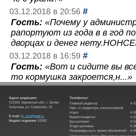
#
03.12.2018 в 20:56
Гость:
«
Почему у администр
рапортуют из года в в год п
дворцах и денег нету.НОНСЕ
#
03.12.2018 в 16:59
Гость:
«
Вот и сидите вы вс
то кормушка закроется,н...
»
Адрес редакции:
Телефоны:
613200, Кировская обл., г. Белая
Главный редактор
4-3
Холуница, ул. Смирнова, 18
Зам. гл. редактора, компьютерный
отдел
4-3
E-mail:
H_zori@mail.ru
Корреспонденты
4-3
Индекс издания:
51982
Бухгалтерия
4-3
Отдел рекламы
4-3
Полиграфуслуги, прием объявлений
4-4