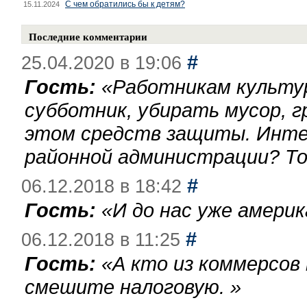
С чем обратились бы к детям?
15.11.2024
Последние комментарии
#
25.04.2020 в 19:06
Гость:
«
Работникам культу
субботник, убирать мусор, г
этом средств защиты. Инте
районной администрации? То
#
06.12.2018 в 18:42
Гость:
«
И до нас уже америк
#
06.12.2018 в 11:25
Гость:
«
А кто из коммерсов
смешите налоговую.
»