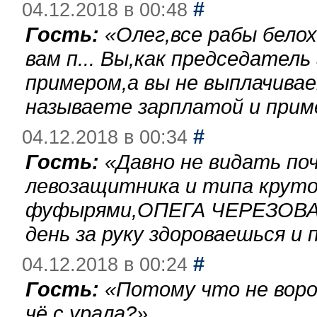
#
04.12.2018 в 00:48
Гость:
«
Олег,все рабы бело
вам п... Вы,как председател
примером,а вы не выплачива
называете зарплатой и при
#
04.12.2018 в 00:34
Гость:
«
Давно не видать по
левозащитника и типа круто
фуфырями,ОПЕГА ЧЕРЕЗОВА-
день за руку здороваешься и п
#
04.12.2018 в 00:24
Гость:
«
Потому что не воро
чё с урала?
»