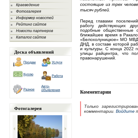
состоящие из трех челове
Краеведение
тысяч рублей.
Фотогалерея
Информер новостей
Перед главами поселений 
Рейтинг сайтов
работу действующих дру
подобные общественные о
Новости партнеров
ближайшее время в Ракало
Каталог сайтов
«Белохолуницкое» МО МВД 
ДНД, в составе которой ра
и культуры. С конца 2022 
Доска объявлений
улицы райцентра, что пол
правонарушений.
Продам
Услуги
Куплю
Работа
Авто-
Разное
объявления
Комментарии
Только зарегистрирова
Фотогалерея
комментарии.
Войдите
п