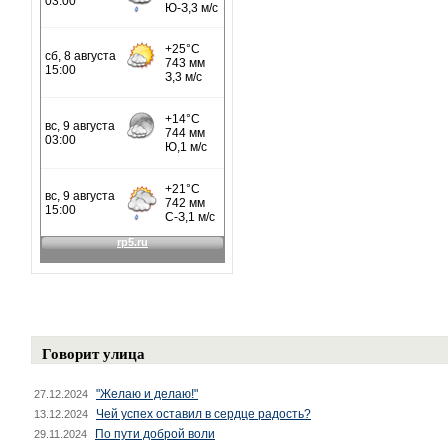
Говорит улица
"Желаю и делаю!"
27.12.2024
Чей успех оставил в сердце радость?
13.12.2024
По пути доброй воли
29.11.2024