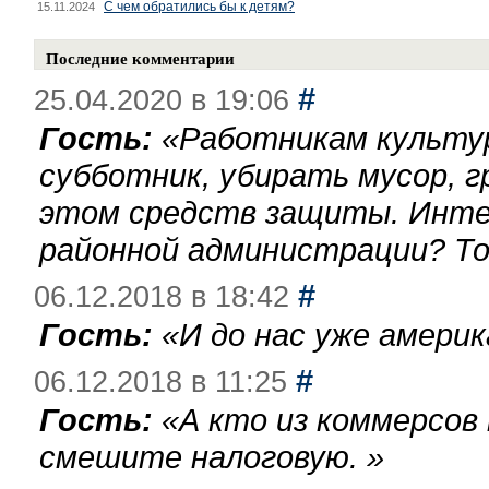
С чем обратились бы к детям?
15.11.2024
Последние комментарии
#
25.04.2020 в 19:06
Гость:
«
Работникам культу
субботник, убирать мусор, г
этом средств защиты. Инте
районной администрации? То
#
06.12.2018 в 18:42
Гость:
«
И до нас уже америк
#
06.12.2018 в 11:25
Гость:
«
А кто из коммерсов
смешите налоговую.
»