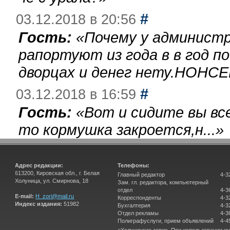
#
03.12.2018 в 20:56
Гость:
«
Почему у администр
рапортуют из года в в год п
дворцах и денег нету.НОНСЕ
#
03.12.2018 в 16:59
Гость:
«
Вот и сидите вы вс
то кормушка закроется,н...
»
Адрес редакции:
Телефоны:
613200, Кировская обл., г. Белая
Главный редактор
4-3
Холуница, ул. Смирнова, 18
Зам. гл. редактора, компьютерный
отдел
4-3
E-mail:
H_zori@mail.ru
Корреспонденты
4-3
Индекс издания:
51982
Бухгалтерия
4-3
Отдел рекламы
4-3
Полиграфуслуги, прием объявлений
4-4