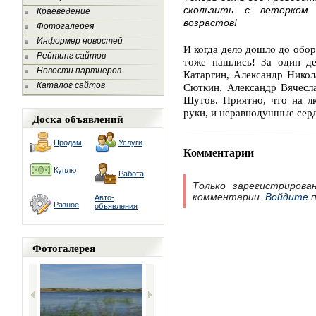
скользить с ветерком
Краеведение
возрастов!
Фотогалерея
Информер новостей
И когда дело дошло до обор
Рейтинг сайтов
тоже нашлись! За один де
Новости партнеров
Катаргин, Александр Никол
Каталог сайтов
Сюткин, Александр Вячесл
Шутов. Приятно, что на л
руки, и неравнодушные сер
Доска объявлений
Продам
Услуги
Комментарии
Куплю
Работа
Только зарегистрирова
комментарии.
Войдите
п
Авто-
Разное
объявления
Фотогалерея