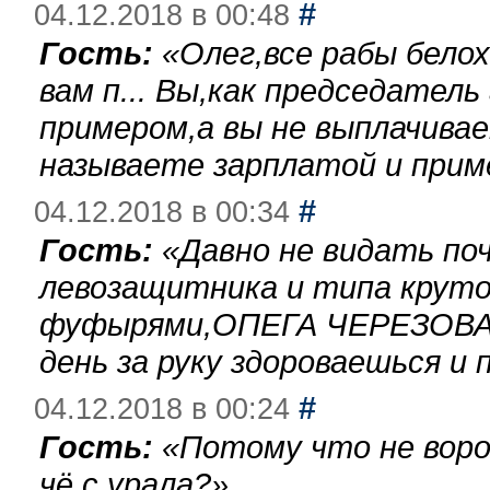
#
04.12.2018 в 00:48
Гость:
«
Олег,все рабы бело
вам п... Вы,как председател
примером,а вы не выплачива
называете зарплатой и при
#
04.12.2018 в 00:34
Гость:
«
Давно не видать по
левозащитника и типа круто
фуфырями,ОПЕГА ЧЕРЕЗОВА-
день за руку здороваешься и п
#
04.12.2018 в 00:24
Гость:
«
Потому что не воро
чё с урала?
»