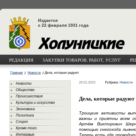
Издается
с 22 февраля 1931 года
РЕДАКЦИЯ
ЗАКУПКИ ТОВАРОВ, РАБОТ, УСЛУГ
РЕ
Главная
Новости
Дела, которые радуют
20.01.2023
Рубрика:
Новости
Новости
Общество
Происшествия
Дела, которые радуют
Культура и искусство
Экономика
Троицкие активисты вып
Политика
важны и приятны всем од
Спорт
Артём Викторович Шерн
Кроме того
помощью снегохода лыжню
Интервью
Теперь есть где проводит