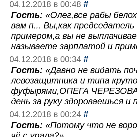
#
04.12.2018 в 00:48
Гость:
«
Олег,все рабы бело
вам п... Вы,как председател
примером,а вы не выплачива
называете зарплатой и при
#
04.12.2018 в 00:34
Гость:
«
Давно не видать по
левозащитника и типа круто
фуфырями,ОПЕГА ЧЕРЕЗОВА-
день за руку здороваешься и п
#
04.12.2018 в 00:24
Гость:
«
Потому что не воро
чё с урала?
»