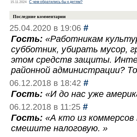
С чем обратились бы к детям?
15.11.2024
Последние комментарии
#
25.04.2020 в 19:06
Гость:
«
Работникам культу
субботник, убирать мусор, г
этом средств защиты. Инте
районной администрации? То
#
06.12.2018 в 18:42
Гость:
«
И до нас уже америк
#
06.12.2018 в 11:25
Гость:
«
А кто из коммерсов
смешите налоговую.
»