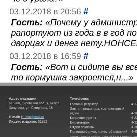
#
03.12.2018 в 20:56
Гость:
«
Почему у администр
рапортуют из года в в год п
дворцах и денег нету.НОНСЕ
#
03.12.2018 в 16:59
Гость:
«
Вот и сидите вы вс
то кормушка закроется,н...
»
Адрес редакции:
Телефоны:
613200, Кировская обл., г. Белая
Главный редактор
4-3
Холуница, ул. Смирнова, 18
Зам. гл. редактора, компьютерный
отдел
4-3
E-mail:
H_zori@mail.ru
Корреспонденты
4-3
Индекс издания:
51982
Бухгалтерия
4-3
Отдел рекламы
4-3
Полиграфуслуги, прием объявлений
4-4