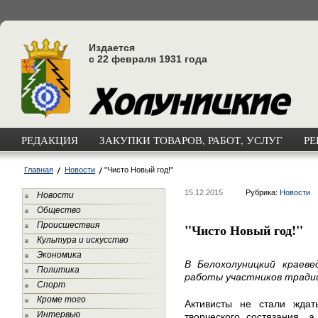
Издается
с 22 февраля 1931 года
РЕДАКЦИЯ
ЗАКУПКИ ТОВАРОВ, РАБОТ, УСЛУГ
РЕ
Главная
Новости
"Чисто Новый год!"
15.12.2015
Рубрика:
Новости
Новости
Общество
Происшествия
"Чисто Новый год!"
Культура и искусство
Экономика
В Белохолуницкий краеве
Политика
работы участников традиц
Спорт
Кроме того
Активисты не стали ждат
Интервью
творческого состязания, 