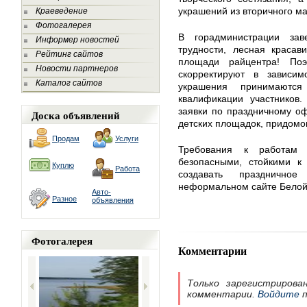
украшений из вторичного ма
Краеведение
Фотогалерея
В горадминистрации зав
Информер новостей
трудности, лесная красав
Рейтинг сайтов
площади райцентра! По
Новости партнеров
скорректируют в зависим
Каталог сайтов
украшения принимаютс
квалификации участников.
заявки по праздничному о
Доска объявлений
детских площадок, придомов
Продам
Услуги
Требования к работам
безопасными, стойкими к
Куплю
Работа
создавать празднично
неформальном сайте Белой 
Авто-
Разное
объявления
Фотогалерея
Комментарии
Только зарегистрирова
комментарии.
Войдите
п