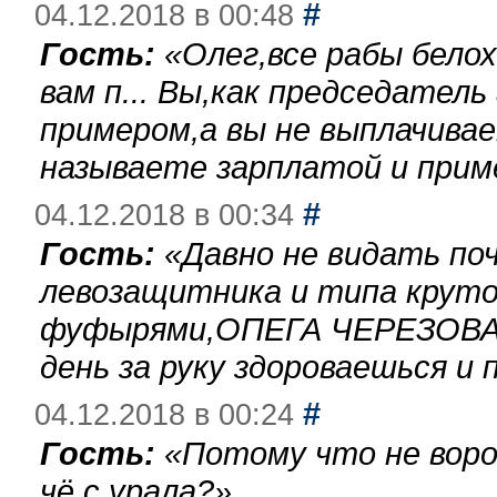
#
04.12.2018 в 00:48
Гость:
«
Олег,все рабы бело
вам п... Вы,как председател
примером,а вы не выплачива
называете зарплатой и при
#
04.12.2018 в 00:34
Гость:
«
Давно не видать по
левозащитника и типа круто
фуфырями,ОПЕГА ЧЕРЕЗОВА-
день за руку здороваешься и п
#
04.12.2018 в 00:24
Гость:
«
Потому что не воро
чё с урала?
»