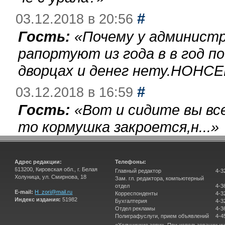
#
03.12.2018 в 20:56
Гость:
«
Почему у администр
рапортуют из года в в год п
дворцах и денег нету.НОНСЕ
#
03.12.2018 в 16:59
Гость:
«
Вот и сидите вы вс
то кормушка закроется,н...
»
Адрес редакции:
Телефоны:
613200, Кировская обл., г. Белая
Главный редактор
4-3
Холуница, ул. Смирнова, 18
Зам. гл. редактора, компьютерный
отдел
4-3
E-mail:
H_zori@mail.ru
Корреспонденты
4-3
Индекс издания:
51982
Бухгалтерия
4-3
Отдел рекламы
4-3
Полиграфуслуги, прием объявлений
4-4