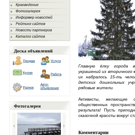
Краеведение
Фотогалерея
Информер новостей
Рейтинг сайтов
Новости партнеров
Каталог сайтов
Доска объявлений
Продам
Услуги
Главную ёлку города в
украшений из вторичного 
Куплю
Работа
их набралось 15-ть чело
детских дошкольных учр
Авто-
рядовые жители.
Разное
объявления
Активисты, желающие 
общественных пространст
Фотогалерея
результата! Пусть припод
сказочной красоты вокруг с
Комментарии