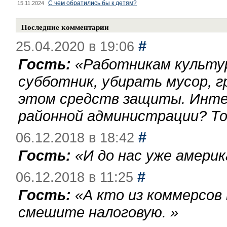
С чем обратились бы к детям?
15.11.2024
Последние комментарии
#
25.04.2020 в 19:06
Гость:
«
Работникам культу
субботник, убирать мусор, г
этом средств защиты. Инте
районной администрации? То
#
06.12.2018 в 18:42
Гость:
«
И до нас уже америк
#
06.12.2018 в 11:25
Гость:
«
А кто из коммерсов
смешите налоговую.
»