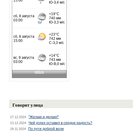
Говорит улица
"Желаю и делаю!"
27.12.2024
Чей успех оставил в сердце радость?
13.12.2024
По пути доброй воли
29.11.2024